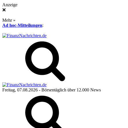
Anzeige
❌
Mehr »
Ad hoc-Mitteilungen
:
Freitag, 07.08.2026
- Börsentäglich über 12.000 News