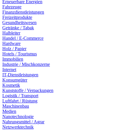
Erneuerbare Energien
Fahrzeuge
Finanzdienstleistungen
Freizeitprodukte
Gesundheitswesen
Getränke / Tabak
Halbleiter
Handel / E-Commerce
Hardware
Holz / Papier
Hotels / Tourismus
Immobilien
Industrie / Mischkonzerne
Internet
IT-Dienstleistungen
Konsumgüter
Kosmetik
Kunststoffe / Verpackungen
Logistik / Transport
Luftfahrt / Rüstung
Maschinenbau
Medien
Nanotechnologie
Nahrungsmittel / Agrar
Netzwerktechnik