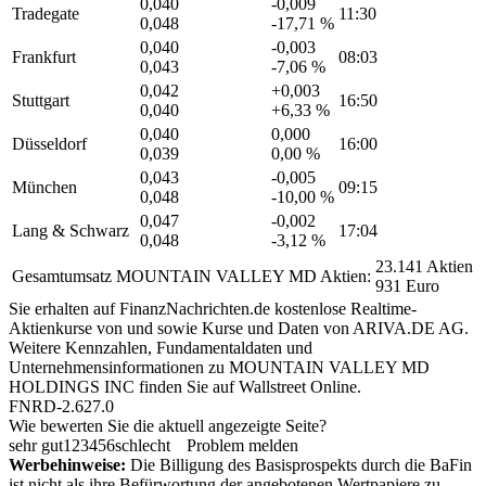
0,040
-0,009
Tradegate
11:30
0,048
-17,71 %
0,040
-0,003
Frankfurt
08:03
0,043
-7,06 %
0,042
+0,003
Stuttgart
16:50
0,040
+6,33 %
0,040
0,000
Düsseldorf
16:00
0,039
0,00 %
0,043
-0,005
München
09:15
0,048
-10,00 %
0,047
-0,002
Lang & Schwarz
17:04
0,048
-3,12 %
23.141 Aktien
Gesamtumsatz MOUNTAIN VALLEY MD Aktien:
931 Euro
Sie erhalten auf FinanzNachrichten.de kostenlose Realtime-
Aktienkurse von
und
sowie Kurse und Daten von
ARIVA.DE AG
.
Weitere Kennzahlen, Fundamentaldaten und
Unternehmensinformationen zu MOUNTAIN VALLEY MD
HOLDINGS INC finden Sie auf
Wallstreet Online
.
FNRD-2.627.0
Wie bewerten Sie die aktuell angezeigte Seite?
sehr gut
1
2
3
4
5
6
schlecht
Problem melden
Werbehinweise:
Die Billigung des Basisprospekts durch die BaFin
ist nicht als ihre Befürwortung der angebotenen Wertpapiere zu