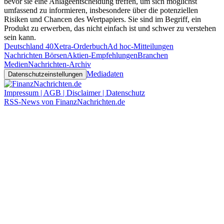
bevor sie eine Anlageentscheidung treffen, um sich möglichst
umfassend zu informieren, insbesondere über die potenziellen
Risiken und Chancen des Wertpapiers. Sie sind im Begriff, ein
Produkt zu erwerben, das nicht einfach ist und schwer zu verstehen
sein kann.
Deutschland 40
Xetra-Orderbuch
Ad hoc-Mitteilungen
Nachrichten Börsen
Aktien-Empfehlungen
Branchen
Medien
Nachrichten-Archiv
Mediadaten
Datenschutzeinstellungen
Impressum | AGB | Disclaimer | Datenschutz
RSS-News von FinanzNachrichten.de