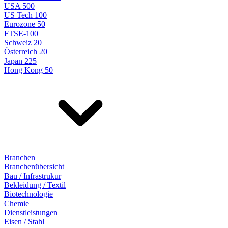
USA 500
US Tech 100
Eurozone 50
FTSE-100
Schweiz 20
Österreich 20
Japan 225
Hong Kong 50
Branchen
Branchenübersicht
Bau / Infrastrukur
Bekleidung / Textil
Biotechnologie
Chemie
Dienstleistungen
Eisen / Stahl