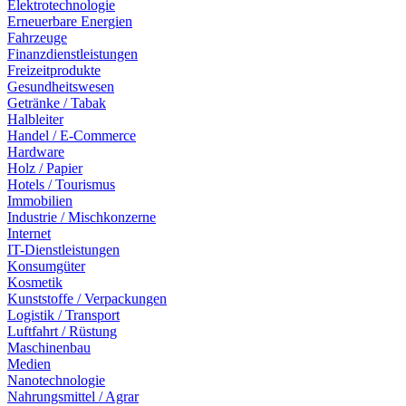
Elektrotechnologie
Erneuerbare Energien
Fahrzeuge
Finanzdienstleistungen
Freizeitprodukte
Gesundheitswesen
Getränke / Tabak
Halbleiter
Handel / E-Commerce
Hardware
Holz / Papier
Hotels / Tourismus
Immobilien
Industrie / Mischkonzerne
Internet
IT-Dienstleistungen
Konsumgüter
Kosmetik
Kunststoffe / Verpackungen
Logistik / Transport
Luftfahrt / Rüstung
Maschinenbau
Medien
Nanotechnologie
Nahrungsmittel / Agrar