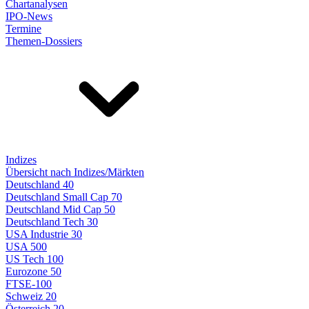
Chartanalysen
IPO-News
Termine
Themen-Dossiers
Indizes
Übersicht nach Indizes/Märkten
Deutschland 40
Deutschland Small Cap 70
Deutschland Mid Cap 50
Deutschland Tech 30
USA Industrie 30
USA 500
US Tech 100
Eurozone 50
FTSE-100
Schweiz 20
Österreich 20