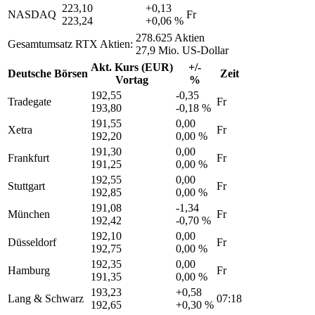
223,10
+0,13
NASDAQ
Fr
223,24
+0,06 %
278.625 Aktien
Gesamtumsatz RTX Aktien:
27,9 Mio. US-Dollar
Akt. Kurs (EUR)
+/-
Deutsche Börsen
Zeit
Vortag
%
192,55
-0,35
Tradegate
Fr
193,80
-0,18 %
191,55
0,00
Xetra
Fr
192,20
0,00 %
191,30
0,00
Frankfurt
Fr
191,25
0,00 %
192,55
0,00
Stuttgart
Fr
192,85
0,00 %
191,08
-1,34
München
Fr
192,42
-0,70 %
192,10
0,00
Düsseldorf
Fr
192,75
0,00 %
192,35
0,00
Hamburg
Fr
191,35
0,00 %
193,23
+0,58
Lang & Schwarz
07:18
192,65
+0,30 %