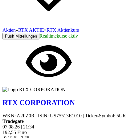
Aktien
»
RTX AKTIE
»
RTX Aktienkurs
Realtimekurse aktiv
Push Mitteilungen
RTX CORPORATION
WKN: A2PZ0R
|
ISIN: US75513E1010
|
Ticker-Symbol: 5UR
Tradegate
07.08.26
|
21:34
192,55
Euro
-0,18 %
-0,35