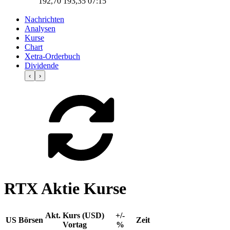
192,70
193,35
07:15
Nachrichten
Analysen
Kurse
Chart
Xetra-Orderbuch
Dividende
‹
›
RTX Aktie Kurse
Akt. Kurs (USD)
+/-
US Börsen
Zeit
Vortag
%