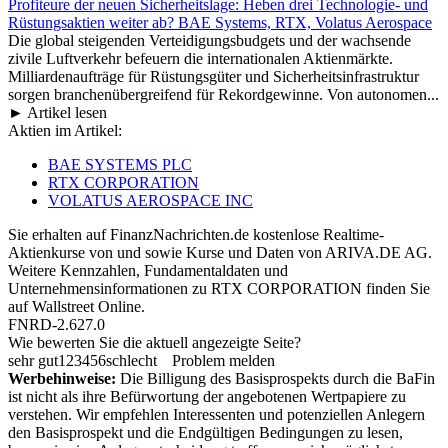
Profiteure der neuen Sicherheitslage: Heben drei Technologie- und
Rüstungsaktien weiter ab? BAE Systems, RTX, Volatus Aerospace
Die global steigenden Verteidigungsbudgets und der wachsende
zivile Luftverkehr befeuern die internationalen Aktienmärkte.
Milliardenaufträge für Rüstungsgüter und Sicherheitsinfrastruktur
sorgen branchenübergreifend für Rekordgewinne. Von autonomen...
► Artikel lesen
Aktien im Artikel:
BAE SYSTEMS PLC
RTX CORPORATION
VOLATUS AEROSPACE INC
Sie erhalten auf FinanzNachrichten.de kostenlose Realtime-
Aktienkurse von
und
sowie Kurse und Daten von
ARIVA.DE AG
.
Weitere Kennzahlen, Fundamentaldaten und
Unternehmensinformationen zu RTX CORPORATION finden Sie
auf
Wallstreet Online
.
FNRD-2.627.0
Wie bewerten Sie die aktuell angezeigte Seite?
sehr gut
1
2
3
4
5
6
schlecht
Problem melden
Werbehinweise:
Die Billigung des Basisprospekts durch die BaFin
ist nicht als ihre Befürwortung der angebotenen Wertpapiere zu
verstehen. Wir empfehlen Interessenten und potenziellen Anlegern
den Basisprospekt und die Endgültigen Bedingungen zu lesen,