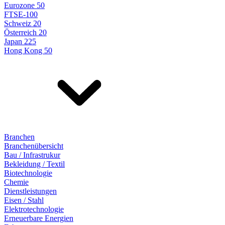
Eurozone 50
FTSE-100
Schweiz 20
Österreich 20
Japan 225
Hong Kong 50
Branchen
Branchenübersicht
Bau / Infrastrukur
Bekleidung / Textil
Biotechnologie
Chemie
Dienstleistungen
Eisen / Stahl
Elektrotechnologie
Erneuerbare Energien