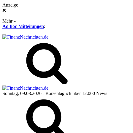
Anzeige
❌
Mehr »
Ad hoc-Mitteilungen
:
Sonntag, 09.08.2026
- Börsentäglich über 12.000 News