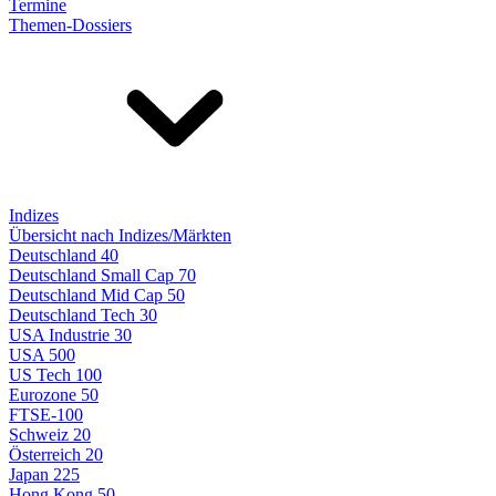
Termine
Themen-Dossiers
Indizes
Übersicht nach Indizes/Märkten
Deutschland 40
Deutschland Small Cap 70
Deutschland Mid Cap 50
Deutschland Tech 30
USA Industrie 30
USA 500
US Tech 100
Eurozone 50
FTSE-100
Schweiz 20
Österreich 20
Japan 225
Hong Kong 50