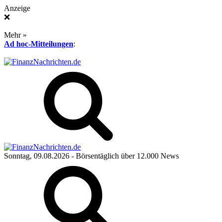
Anzeige
❌
Mehr »
Ad hoc-Mitteilungen
:
Sonntag, 09.08.2026
- Börsentäglich über 12.000 News