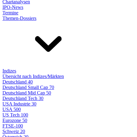
Chartanalysen
IPO-News
Termine
Themen-Dossiers
Indizes
Übersicht nach Indizes/Märkten
Deutschland 40
Deutschland Small Cap 70
Deutschland Mid Cap 50
Deutschland Tech 30
USA Industrie 30
USA 500
US Tech 100
Eurozone 50
FTSE-100
Schweiz 20
Österreich 20