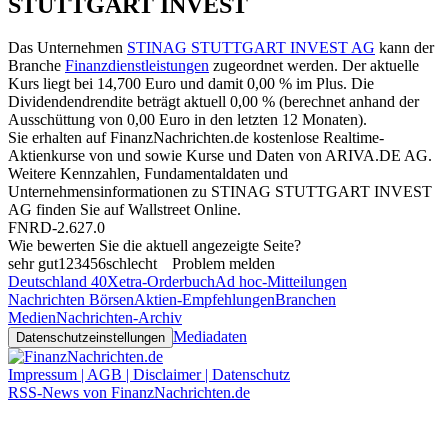
STUTTGART INVEST
Das Unternehmen
STINAG STUTTGART INVEST AG
kann der
Branche
Finanzdienstleistungen
zugeordnet werden. Der aktuelle
Kurs liegt bei
14,700
Euro und damit
0,00 %
im Plus. Die
Dividendendrendite beträgt aktuell
0,00 %
(berechnet anhand der
Ausschüttung von
0,00
Euro in den letzten 12 Monaten).
Sie erhalten auf FinanzNachrichten.de kostenlose Realtime-
Aktienkurse von
und
sowie Kurse und Daten von
ARIVA.DE AG
.
Weitere Kennzahlen, Fundamentaldaten und
Unternehmensinformationen zu STINAG STUTTGART INVEST
AG finden Sie auf
Wallstreet Online
.
FNRD-2.627.0
Wie bewerten Sie die aktuell angezeigte Seite?
sehr gut
1
2
3
4
5
6
schlecht
Problem melden
Deutschland 40
Xetra-Orderbuch
Ad hoc-Mitteilungen
Nachrichten Börsen
Aktien-Empfehlungen
Branchen
Medien
Nachrichten-Archiv
Mediadaten
Datenschutzeinstellungen
Impressum | AGB | Disclaimer | Datenschutz
RSS-News von FinanzNachrichten.de