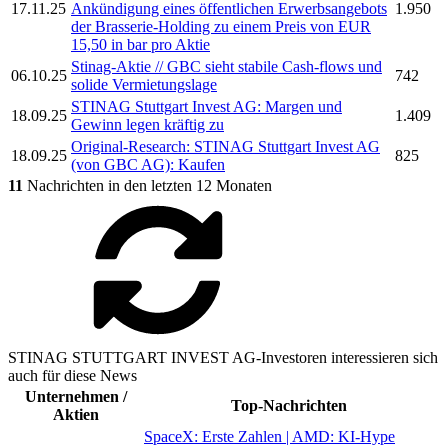
17.11.25
Ankündigung eines öffentlichen Erwerbsangebots
1.950
der Brasserie-Holding zu einem Preis von EUR
15,50 in bar pro Aktie
Stinag-
Aktie // GBC sieht stabile Cash-flows und
06.10.25
742
solide Vermietungslage
STINAG Stuttgart Invest AG:
Margen und
18.09.25
1.409
Gewinn legen kräftig zu
Original-Research:
STINAG Stuttgart Invest AG
18.09.25
825
(von GBC AG): Kaufen
11
Nachrichten in den letzten 12 Monaten
STINAG STUTTGART INVEST AG-Investoren interessieren sich
auch für diese News
Unternehmen /
Top-Nachrichten
Aktien
SpaceX: Erste Zahlen | AMD: KI-Hype