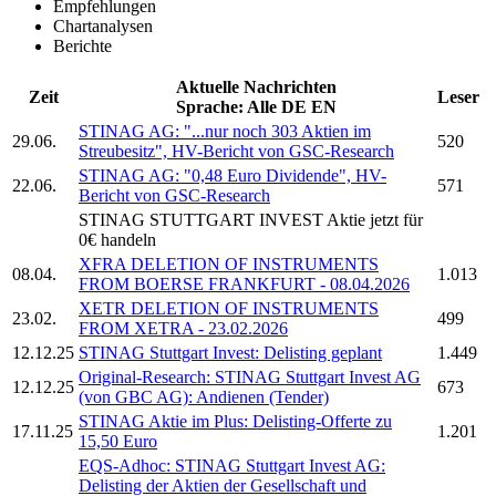
Empfehlungen
Chartanalysen
Berichte
Aktuelle Nachrichten
Zeit
Leser
Sprache:
Alle
DE
EN
STINAG AG:
"...nur noch 303 Aktien im
29.06.
520
Streubesitz", HV-Bericht von GSC-Research
STINAG AG:
"0,48 Euro Dividende", HV-
22.06.
571
Bericht von GSC-Research
STINAG STUTTGART INVEST
Aktie jetzt für
0€ handeln
XFRA DELETION OF INSTRUMENTS
08.04.
1.013
FROM BOERSE FRANKFURT - 08.04.2026
XETR DELETION OF INSTRUMENTS
23.02.
499
FROM XETRA - 23.02.2026
12.12.25
STINAG Stuttgart Invest:
Delisting geplant
1.449
Original-Research:
STINAG Stuttgart Invest AG
12.12.25
673
(von GBC AG): Andienen (Tender)
STINAG
Aktie im Plus: Delisting-Offerte zu
17.11.25
1.201
15,50 Euro
EQS-Adhoc:
STINAG Stuttgart Invest AG:
Delisting der Aktien der Gesellschaft und