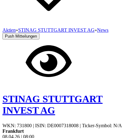
Aktien
»
STINAG STUTTGART INVEST AG
»
News
Push Mitteilungen
STINAG STUTTGART
INVEST AG
WKN: 731800
|
ISIN: DE0007318008
|
Ticker-Symbol: N/A
Frankfurt
08.04.26
|
08:00