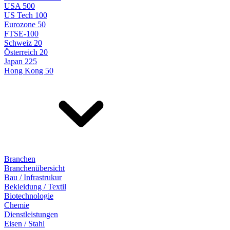
USA 500
US Tech 100
Eurozone 50
FTSE-100
Schweiz 20
Österreich 20
Japan 225
Hong Kong 50
Branchen
Branchenübersicht
Bau / Infrastrukur
Bekleidung / Textil
Biotechnologie
Chemie
Dienstleistungen
Eisen / Stahl