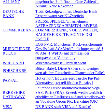
ALLIANZ
ungebrochen? - Infineon: Gute Zahlen? -
Allianz: Neue Rekorde?
DEUTSCHE
Trotz Rekordgewinnen: Deutsche-Bank-
BANK
Experte warnt vor KI-Zweifeln
PRESSESPIEGEL/Unternehmen:
ASTRAZENECA/BRISTOL-MYERS,
COMMERZBANK
COMMERZBANK, VOLKSWAGEN,
BÄCKEREIKETTE, MONTE DEI
PASCHI
EQS-PVR: Münchener Rückversicherungs-
MUENCHENER
Gesellschaft AG: Veröffentlichung gemäß §
RUECK
40 Abs. 1 WpHG mit dem Ziel der
europaweiten Verbreitung
WIRECARD
Wirecard-Prozess: Urteil in Sicht
Börse, Baby!: Diese Aktien sind weniger
PORSCHE SE
wert als ihre Einzelteile - Chance oder Falle?
Hot or not?: Ist diese europäische PayPal-
PAYPAL
Alternative jetzt reif für den Einstieg?
Laufende Fusionskontrollverfahren: Vega
BERKSHIRE
SAS, Paris (FRA); Erwerb wettbewerblich
HATHAWAY
erheblichen Einflusses auf und Anteilserwerb
an Vodafone Group Plc, Berkshire (UK)
VISA
DZ BANK stuft VISA auf 'Kaufen'