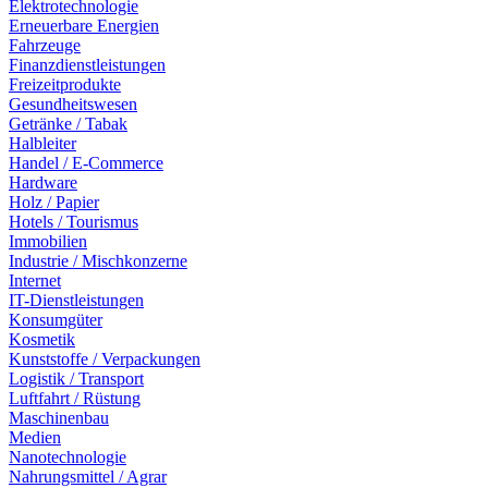
Elektrotechnologie
Erneuerbare Energien
Fahrzeuge
Finanzdienstleistungen
Freizeitprodukte
Gesundheitswesen
Getränke / Tabak
Halbleiter
Handel / E-Commerce
Hardware
Holz / Papier
Hotels / Tourismus
Immobilien
Industrie / Mischkonzerne
Internet
IT-Dienstleistungen
Konsumgüter
Kosmetik
Kunststoffe / Verpackungen
Logistik / Transport
Luftfahrt / Rüstung
Maschinenbau
Medien
Nanotechnologie
Nahrungsmittel / Agrar