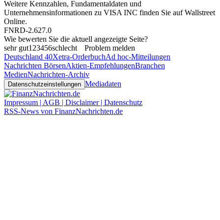
Weitere Kennzahlen, Fundamentaldaten und
Unternehmensinformationen zu VISA INC finden Sie auf
Wallstreet
Online
.
FNRD-2.627.0
Wie bewerten Sie die aktuell angezeigte Seite?
sehr gut
1
2
3
4
5
6
schlecht
Problem melden
Deutschland 40
Xetra-Orderbuch
Ad hoc-Mitteilungen
Nachrichten Börsen
Aktien-Empfehlungen
Branchen
Medien
Nachrichten-Archiv
Mediadaten
Datenschutzeinstellungen
Impressum | AGB | Disclaimer | Datenschutz
RSS-News von FinanzNachrichten.de