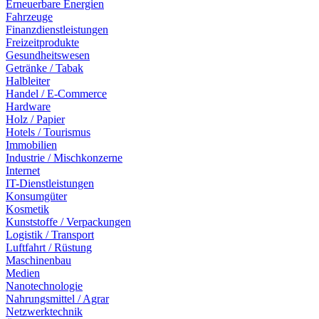
Erneuerbare Energien
Fahrzeuge
Finanzdienstleistungen
Freizeitprodukte
Gesundheitswesen
Getränke / Tabak
Halbleiter
Handel / E-Commerce
Hardware
Holz / Papier
Hotels / Tourismus
Immobilien
Industrie / Mischkonzerne
Internet
IT-Dienstleistungen
Konsumgüter
Kosmetik
Kunststoffe / Verpackungen
Logistik / Transport
Luftfahrt / Rüstung
Maschinenbau
Medien
Nanotechnologie
Nahrungsmittel / Agrar
Netzwerktechnik