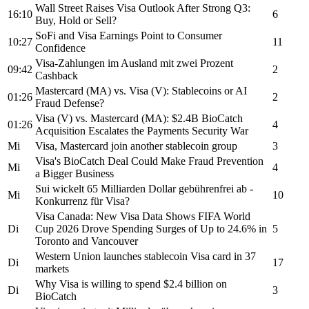
Wall Street Raises
Visa
Outlook After Strong Q3:
16:10
6
Buy, Hold or Sell?
SoFi and
Visa
Earnings Point to Consumer
10:27
11
Confidence
Visa-
Zahlungen im Ausland mit zwei Prozent
09:42
2
Cashback
Mastercard (MA) vs.
Visa
(V): Stablecoins or AI
01:26
2
Fraud Defense?
Visa
(V) vs. Mastercard (MA): $2.4B BioCatch
01:26
4
Acquisition Escalates the Payments Security War
Mi
Visa,
Mastercard join another stablecoin group
3
Visa's
BioCatch Deal Could Make Fraud Prevention
Mi
4
a Bigger Business
Sui wickelt 65 Milliarden Dollar gebührenfrei ab -
Mi
10
Konkurrenz für
Visa?
Visa
Canada: New
Visa
Data Shows FIFA World
Di
Cup 2026 Drove Spending Surges of Up to 24.6% in
5
Toronto and Vancouver
Western Union launches stablecoin
Visa
card in 37
Di
17
markets
Why
Visa
is willing to spend $2.4 billion on
Di
3
BioCatch