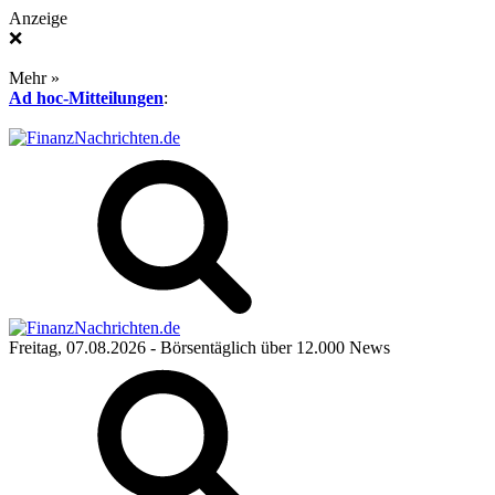
Anzeige
❌
Mehr »
Ad hoc-Mitteilungen
:
Freitag, 07.08.2026
- Börsentäglich über 12.000 News