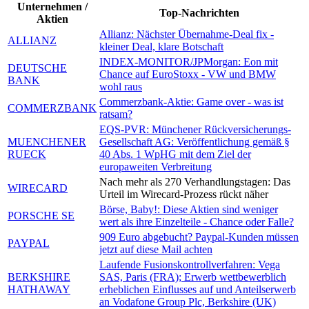
Unternehmen /
Top-Nachrichten
Aktien
Allianz: Nächster Übernahme-Deal fix -
ALLIANZ
kleiner Deal, klare Botschaft
INDEX-MONITOR/JPMorgan: Eon mit
DEUTSCHE
Chance auf EuroStoxx - VW und BMW
BANK
wohl raus
Commerzbank-Aktie: Game over - was ist
COMMERZBANK
ratsam?
EQS-PVR: Münchener Rückversicherungs-
MUENCHENER
Gesellschaft AG: Veröffentlichung gemäß §
RUECK
40 Abs. 1 WpHG mit dem Ziel der
europaweiten Verbreitung
Nach mehr als 270 Verhandlungstagen: Das
WIRECARD
Urteil im Wirecard-Prozess rückt näher
Börse, Baby!: Diese Aktien sind weniger
PORSCHE SE
wert als ihre Einzelteile - Chance oder Falle?
909 Euro abgebucht? Paypal-Kunden müssen
PAYPAL
jetzt auf diese Mail achten
Laufende Fusionskontrollverfahren: Vega
BERKSHIRE
SAS, Paris (FRA); Erwerb wettbewerblich
HATHAWAY
erheblichen Einflusses auf und Anteilserwerb
an Vodafone Group Plc, Berkshire (UK)