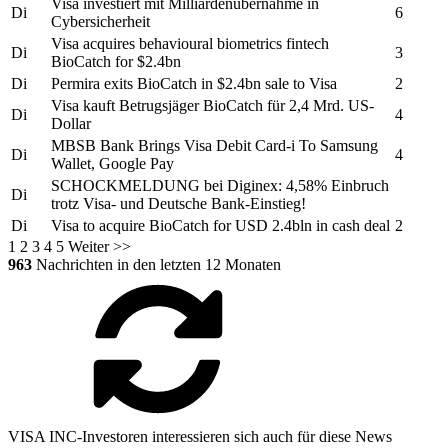
Visa
investiert mit Milliardenübernahme in
Di
6
Cybersicherheit
Visa
acquires behavioural biometrics fintech
Di
3
BioCatch for $2.4bn
Di
Permira exits BioCatch in $2.4bn sale to
Visa
2
Visa
kauft Betrugsjäger BioCatch für 2,4 Mrd. US-
Di
4
Dollar
MBSB Bank Brings
Visa
Debit Card-i To Samsung
Di
4
Wallet, Google Pay
SCHOCKMELDUNG bei Diginex: 4,58% Einbruch
Di
trotz
Visa-
und Deutsche Bank-Einstieg!
Di
Visa
to acquire BioCatch for USD 2.4bln in cash deal
2
1
2
3
4
5
Weiter >>
963
Nachrichten in den letzten 12 Monaten
VISA INC-Investoren interessieren sich auch für diese News