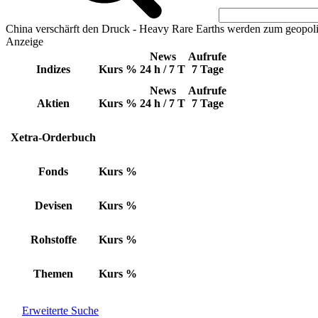
China verschärft den Druck - Heavy Rare Earths werden zum geopoli
Anzeige
News
Aufrufe
Indizes
Kurs
%
24 h / 7 T
7 Tage
News
Aufrufe
Aktien
Kurs
%
24 h / 7 T
7 Tage
Xetra-Orderbuch
Fonds
Kurs
%
Devisen
Kurs
%
Rohstoffe
Kurs
%
Themen
Kurs
%
Erweiterte Suche