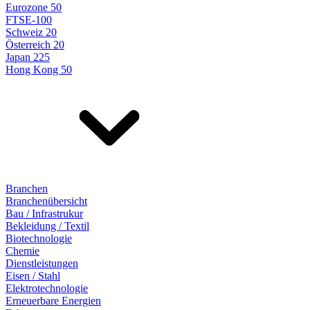
Eurozone 50
FTSE-100
Schweiz 20
Österreich 20
Japan 225
Hong Kong 50
Branchen
Branchenübersicht
Bau / Infrastrukur
Bekleidung / Textil
Biotechnologie
Chemie
Dienstleistungen
Eisen / Stahl
Elektrotechnologie
Erneuerbare Energien