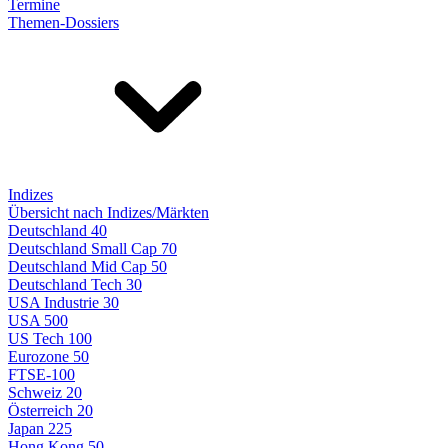
Termine
Themen-Dossiers
Indizes
Übersicht nach Indizes/Märkten
Deutschland 40
Deutschland Small Cap 70
Deutschland Mid Cap 50
Deutschland Tech 30
USA Industrie 30
USA 500
US Tech 100
Eurozone 50
FTSE-100
Schweiz 20
Österreich 20
Japan 225
Hong Kong 50