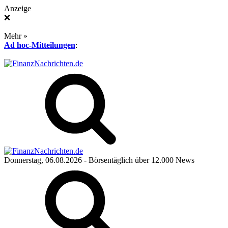
Anzeige
❌
Mehr »
Ad hoc-Mitteilungen
:
Donnerstag, 06.08.2026
- Börsentäglich über 12.000 News