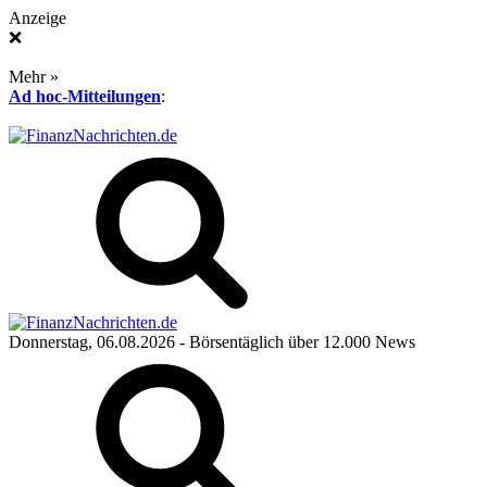
Anzeige
❌
Mehr »
Ad hoc-Mitteilungen
:
Donnerstag, 06.08.2026
- Börsentäglich über 12.000 News