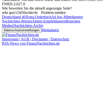
FNRD-2.627.0
Wie bewerten Sie die aktuell angezeigte Seite?
sehr gut
1
2
3
4
5
6
schlecht
Problem melden
Deutschland 40
Xetra-Orderbuch
Ad hoc-Mitteilungen
Nachrichten Börsen
Aktien-Empfehlungen
Branchen
Medien
Nachrichten-Archiv
Mediadaten
Datenschutzeinstellungen
Impressum | AGB | Disclaimer | Datenschutz
RSS-News von FinanzNachrichten.de