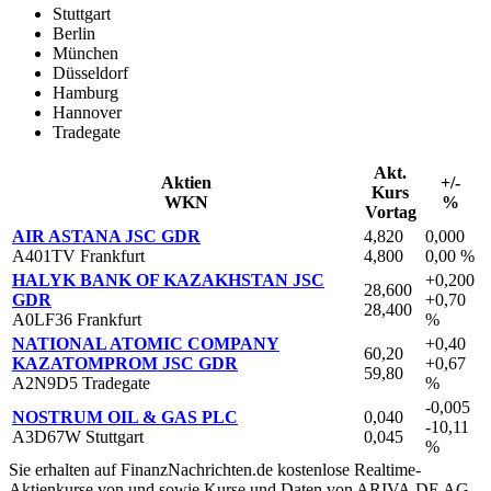
Stuttgart
Berlin
München
Düsseldorf
Hamburg
Hannover
Tradegate
Akt.
Aktien
+/-
Kurs
WKN
%
Vortag
AIR ASTANA JSC GDR
4,820
0,000
A401TV Frankfurt
4,800
0,00 %
HALYK BANK OF KAZAKHSTAN JSC
+0,200
28,600
GDR
+0,70
28,400
A0LF36 Frankfurt
%
NATIONAL ATOMIC COMPANY
+0,40
60,20
KAZATOMPROM JSC GDR
+0,67
59,80
A2N9D5 Tradegate
%
-0,005
NOSTRUM OIL & GAS PLC
0,040
-10,11
A3D67W Stuttgart
0,045
%
Sie erhalten auf FinanzNachrichten.de kostenlose Realtime-
Aktienkurse von
und
sowie Kurse und Daten von
ARIVA.DE AG
.