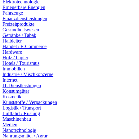
Elektrotechnologie
Erneuerbare Energien
Fahrzeuge
Finanzdienstleistungen
Freizeitprodukte
Gesundheitswesen
Getränke / Tabak
Halbleiter
Handel / E-Commerce
Hardware
Holz / Papier
Hotels / Tourismus
Immobilien
Industrie / Mischkonzerne
Internet
IT-Dienstleistungen
Konsumgüter
Kosmetik
Kunststoffe / Verpackungen
Logistik / Transport
Luftfahrt / Rüstung
Maschinenbau
Medien
Nanotechnologie
Nahrungsmittel / Agrar