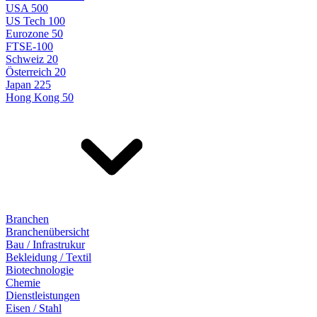
USA 500
US Tech 100
Eurozone 50
FTSE-100
Schweiz 20
Österreich 20
Japan 225
Hong Kong 50
Branchen
Branchenübersicht
Bau / Infrastrukur
Bekleidung / Textil
Biotechnologie
Chemie
Dienstleistungen
Eisen / Stahl