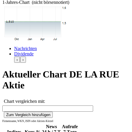
1-Jahres-Chart (nicht börsennotiert)
Nachrichten
Dividende
‹
›
Aktueller Chart DE LA RUE
Aktie
Chart vergleichen mit:
Firmenname, WKN, ISIN oder Aktien-Kürzel
News
Aufrufe
Indizes
Kurs
%
24 h / 7 T
7 Tage