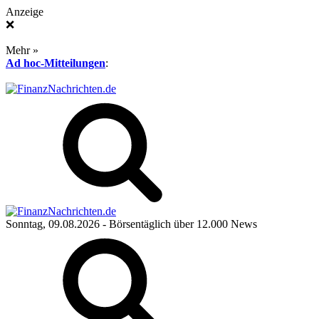
Anzeige
❌
Mehr »
Ad hoc-Mitteilungen
:
Sonntag, 09.08.2026
- Börsentäglich über 12.000 News