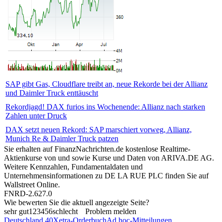
SAP gibt Gas, Cloudflare treibt an, neue Rekorde bei der Allianz
und Daimler Truck enttäuscht
Rekordjagd! DAX furios ins Wochenende: Allianz nach starken
Zahlen unter Druck
DAX setzt neuen Rekord: SAP marschiert vorweg, Allianz,
Munich Re & Daimler Truck patzen
Sie erhalten auf FinanzNachrichten.de kostenlose Realtime-
Aktienkurse von
und
sowie Kurse und Daten von
ARIVA.DE AG
.
Weitere Kennzahlen, Fundamentaldaten und
Unternehmensinformationen zu DE LA RUE PLC finden Sie auf
Wallstreet Online
.
FNRD-2.627.0
Wie bewerten Sie die aktuell angezeigte Seite?
sehr gut
1
2
3
4
5
6
schlecht
Problem melden
Deutschland 40
Xetra-Orderbuch
Ad hoc-Mitteilungen