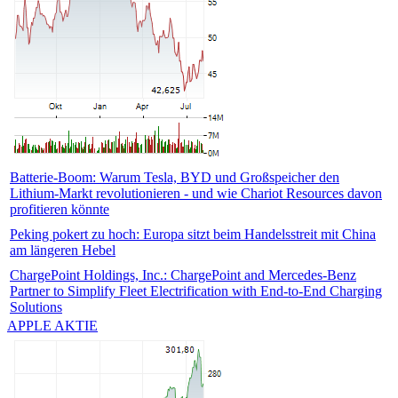
Batterie-Boom: Warum Tesla, BYD und Großspeicher den
Lithium-Markt revolutionieren - und wie Chariot Resources davon
profitieren könnte
Peking pokert zu hoch: Europa sitzt beim Handelsstreit mit China
am längeren Hebel
ChargePoint Holdings, Inc.: ChargePoint and Mercedes-Benz
Partner to Simplify Fleet Electrification with End-to-End Charging
Solutions
APPLE AKTIE