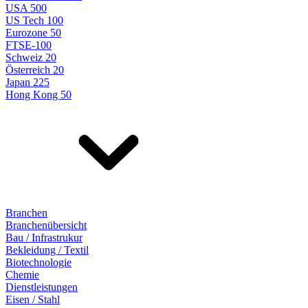
USA 500
US Tech 100
Eurozone 50
FTSE-100
Schweiz 20
Österreich 20
Japan 225
Hong Kong 50
Branchen
Branchenübersicht
Bau / Infrastrukur
Bekleidung / Textil
Biotechnologie
Chemie
Dienstleistungen
Eisen / Stahl