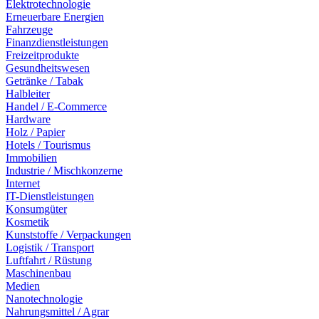
Elektrotechnologie
Erneuerbare Energien
Fahrzeuge
Finanzdienstleistungen
Freizeitprodukte
Gesundheitswesen
Getränke / Tabak
Halbleiter
Handel / E-Commerce
Hardware
Holz / Papier
Hotels / Tourismus
Immobilien
Industrie / Mischkonzerne
Internet
IT-Dienstleistungen
Konsumgüter
Kosmetik
Kunststoffe / Verpackungen
Logistik / Transport
Luftfahrt / Rüstung
Maschinenbau
Medien
Nanotechnologie
Nahrungsmittel / Agrar