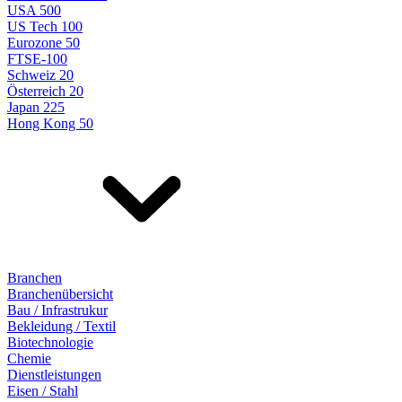
USA 500
US Tech 100
Eurozone 50
FTSE-100
Schweiz 20
Österreich 20
Japan 225
Hong Kong 50
Branchen
Branchenübersicht
Bau / Infrastrukur
Bekleidung / Textil
Biotechnologie
Chemie
Dienstleistungen
Eisen / Stahl