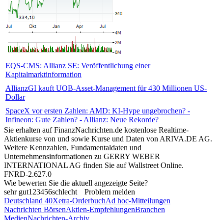
EQS-CMS: Allianz SE: Veröffentlichung einer
Kapitalmarktinformation
AllianzGI kauft UOB-Asset-Management für 430 Millionen US-
Dollar
SpaceX vor ersten Zahlen: AMD: KI-Hype ungebrochen? -
Infineon: Gute Zahlen? - Allianz: Neue Rekorde?
Sie erhalten auf FinanzNachrichten.de kostenlose Realtime-
Aktienkurse von
und
sowie Kurse und Daten von
ARIVA.DE AG
.
Weitere Kennzahlen, Fundamentaldaten und
Unternehmensinformationen zu GERRY WEBER
INTERNATIONAL AG finden Sie auf
Wallstreet Online
.
FNRD-2.627.0
Wie bewerten Sie die aktuell angezeigte Seite?
sehr gut
1
2
3
4
5
6
schlecht
Problem melden
Deutschland 40
Xetra-Orderbuch
Ad hoc-Mitteilungen
Nachrichten Börsen
Aktien-Empfehlungen
Branchen
Medien
Nachrichten-Archiv