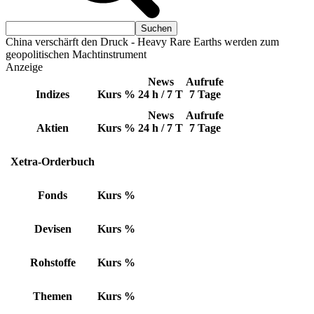
China verschärft den Druck - Heavy Rare Earths werden zum
geopolitischen Machtinstrument
Anzeige
News
Aufrufe
Indizes
Kurs
%
24 h / 7 T
7 Tage
News
Aufrufe
Aktien
Kurs
%
24 h / 7 T
7 Tage
Xetra-Orderbuch
Fonds
Kurs
%
Devisen
Kurs
%
Rohstoffe
Kurs
%
Themen
Kurs
%