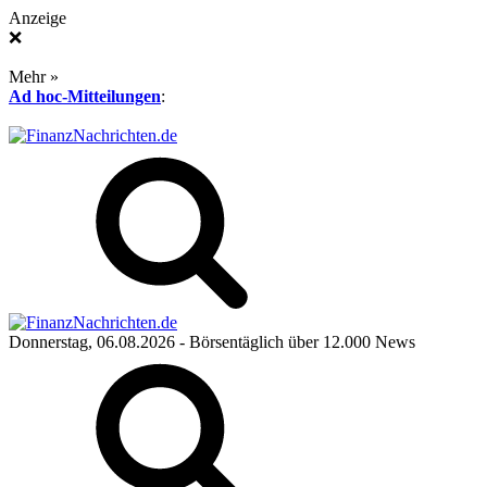
Anzeige
❌
Mehr »
Ad hoc-Mitteilungen
:
Donnerstag, 06.08.2026
- Börsentäglich über 12.000 News