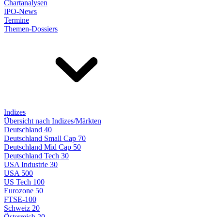
Chartanalysen
IPO-News
Termine
Themen-Dossiers
Indizes
Übersicht nach Indizes/Märkten
Deutschland 40
Deutschland Small Cap 70
Deutschland Mid Cap 50
Deutschland Tech 30
USA Industrie 30
USA 500
US Tech 100
Eurozone 50
FTSE-100
Schweiz 20
Österreich 20