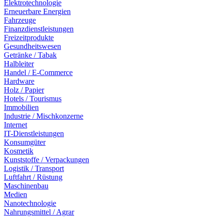
Elektrotechnologie
Erneuerbare Energien
Fahrzeuge
Finanzdienstleistungen
Freizeitprodukte
Gesundheitswesen
Getränke / Tabak
Halbleiter
Handel / E-Commerce
Hardware
Holz / Papier
Hotels / Tourismus
Immobilien
Industrie / Mischkonzerne
Internet
IT-Dienstleistungen
Konsumgüter
Kosmetik
Kunststoffe / Verpackungen
Logistik / Transport
Luftfahrt / Rüstung
Maschinenbau
Medien
Nanotechnologie
Nahrungsmittel / Agrar