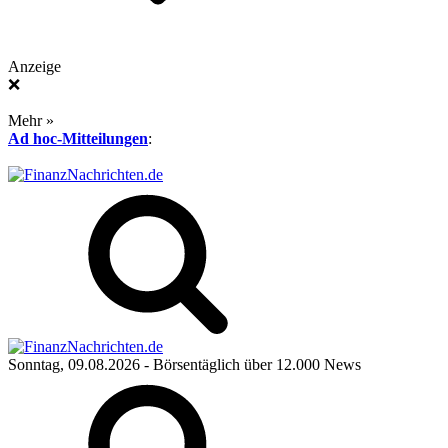
Anzeige
❌
Mehr »
Ad hoc-Mitteilungen
:
Sonntag, 09.08.2026
- Börsentäglich über 12.000 News