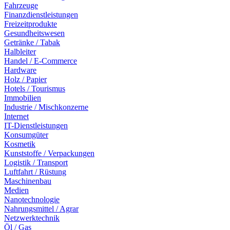
Fahrzeuge
Finanzdienstleistungen
Freizeitprodukte
Gesundheitswesen
Getränke / Tabak
Halbleiter
Handel / E-Commerce
Hardware
Holz / Papier
Hotels / Tourismus
Immobilien
Industrie / Mischkonzerne
Internet
IT-Dienstleistungen
Konsumgüter
Kosmetik
Kunststoffe / Verpackungen
Logistik / Transport
Luftfahrt / Rüstung
Maschinenbau
Medien
Nanotechnologie
Nahrungsmittel / Agrar
Netzwerktechnik
Öl / Gas