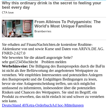
Sie erhalten auf FinanzNachrichten.de kostenlose Realtime-
Aktienkurse von
und
sowie Kurse und Daten von
ARIVA.DE AG
.
FNRD-2.627.0
Wie bewerten Sie die aktuell angezeigte Seite?
sehr gut
1
2
3
4
5
6
schlecht
Problem melden
Werbehinweise:
Die Billigung des Basisprospekts durch die BaFin
ist nicht als ihre Befürwortung der angebotenen Wertpapiere zu
verstehen. Wir empfehlen Interessenten und potenziellen Anlegern
den Basisprospekt und die Endgültigen Bedingungen zu lesen,
bevor sie eine Anlageentscheidung treffen, um sich möglichst
umfassend zu informieren, insbesondere über die potenziellen
Risiken und Chancen des Wertpapiers. Sie sind im Begriff, ein
Produkt zu erwerben, das nicht einfach ist und schwer zu verstehen
sein kann.
Deutschland 40
Xetra-Orderbuch
Ad hoc-Mitteilungen