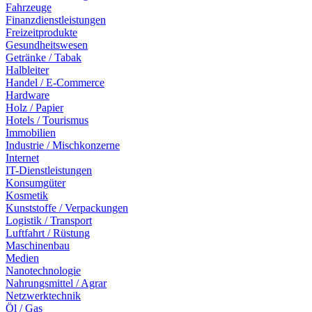
Fahrzeuge
Finanzdienstleistungen
Freizeitprodukte
Gesundheitswesen
Getränke / Tabak
Halbleiter
Handel / E-Commerce
Hardware
Holz / Papier
Hotels / Tourismus
Immobilien
Industrie / Mischkonzerne
Internet
IT-Dienstleistungen
Konsumgüter
Kosmetik
Kunststoffe / Verpackungen
Logistik / Transport
Luftfahrt / Rüstung
Maschinenbau
Medien
Nanotechnologie
Nahrungsmittel / Agrar
Netzwerktechnik
Öl / Gas