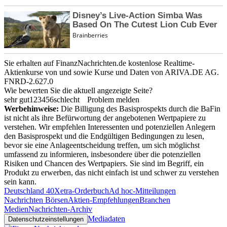
Sie erhalten auf FinanzNachrichten.de kostenlose Realtime-
Aktienkurse von
und
sowie Kurse und Daten von
ARIVA.DE AG
.
FNRD-2.627.0
Wie bewerten Sie die aktuell angezeigte Seite?
sehr gut
1
2
3
4
5
6
schlecht
Problem melden
Werbehinweise:
Die Billigung des Basisprospekts durch die BaFin
ist nicht als ihre Befürwortung der angebotenen Wertpapiere zu
verstehen. Wir empfehlen Interessenten und potenziellen Anlegern
den Basisprospekt und die Endgültigen Bedingungen zu lesen,
bevor sie eine Anlageentscheidung treffen, um sich möglichst
umfassend zu informieren, insbesondere über die potenziellen
Risiken und Chancen des Wertpapiers. Sie sind im Begriff, ein
Produkt zu erwerben, das nicht einfach ist und schwer zu verstehen
sein kann.
Deutschland 40
Xetra-Orderbuch
Ad hoc-Mitteilungen
Nachrichten Börsen
Aktien-Empfehlungen
Branchen
Medien
Nachrichten-Archiv
Mediadaten
Datenschutzeinstellungen