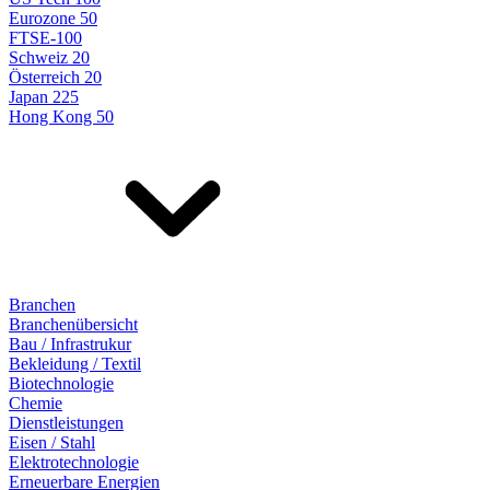
Eurozone 50
FTSE-100
Schweiz 20
Österreich 20
Japan 225
Hong Kong 50
Branchen
Branchenübersicht
Bau / Infrastrukur
Bekleidung / Textil
Biotechnologie
Chemie
Dienstleistungen
Eisen / Stahl
Elektrotechnologie
Erneuerbare Energien