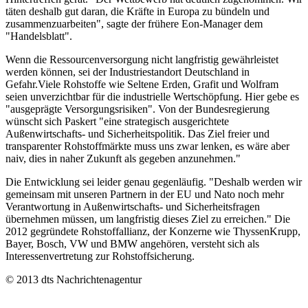
täten deshalb gut daran, die Kräfte in Europa zu bündeln und
zusammenzuarbeiten", sagte der frühere Eon-Manager dem
"Handelsblatt".
Wenn die Ressourcenversorgung nicht langfristig gewährleistet
werden können, sei der Industriestandort Deutschland in
Gefahr.Viele Rohstoffe wie Seltene Erden, Grafit und Wolfram
seien unverzichtbar für die industrielle Wertschöpfung. Hier gebe es
"ausgeprägte Versorgungsrisiken". Von der Bundesregierung
wünscht sich Paskert "eine strategisch ausgerichtete
Außenwirtschafts- und Sicherheitspolitik. Das Ziel freier und
transparenter Rohstoffmärkte muss uns zwar lenken, es wäre aber
naiv, dies in naher Zukunft als gegeben anzunehmen."
Die Entwicklung sei leider genau gegenläufig. "Deshalb werden wir
gemeinsam mit unseren Partnern in der EU und Nato noch mehr
Verantwortung in Außenwirtschafts- und Sicherheitsfragen
übernehmen müssen, um langfristig dieses Ziel zu erreichen." Die
2012 gegründete Rohstoffallianz, der Konzerne wie ThyssenKrupp,
Bayer, Bosch, VW und BMW angehören, versteht sich als
Interessenvertretung zur Rohstoffsicherung.
© 2013 dts Nachrichtenagentur