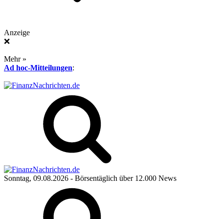
Anzeige
❌
Mehr »
Ad hoc-Mitteilungen
:
Sonntag, 09.08.2026
- Börsentäglich über 12.000 News