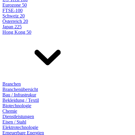
Eurozone 50
FTSE-100
Schweiz 20
Österreich 20
Japan 225
Hong Kong 50
Branchen
Branchenübersicht
Bau / Infrastrukur
Bekleidung / Textil
Biotechnologie
Chemie
Dienstleistungen
Eisen / Stahl
Elektrotechnologie
Erneuerbare Energien