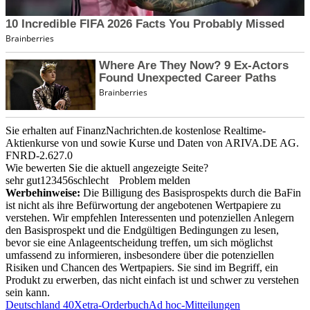
Sie erhalten auf FinanzNachrichten.de kostenlose Realtime-
Aktienkurse von
und
sowie Kurse und Daten von
ARIVA.DE AG
.
FNRD-2.627.0
Wie bewerten Sie die aktuell angezeigte Seite?
sehr gut
1
2
3
4
5
6
schlecht
Problem melden
Werbehinweise:
Die Billigung des Basisprospekts durch die BaFin
ist nicht als ihre Befürwortung der angebotenen Wertpapiere zu
verstehen. Wir empfehlen Interessenten und potenziellen Anlegern
den Basisprospekt und die Endgültigen Bedingungen zu lesen,
bevor sie eine Anlageentscheidung treffen, um sich möglichst
umfassend zu informieren, insbesondere über die potenziellen
Risiken und Chancen des Wertpapiers. Sie sind im Begriff, ein
Produkt zu erwerben, das nicht einfach ist und schwer zu verstehen
sein kann.
Deutschland 40
Xetra-Orderbuch
Ad hoc-Mitteilungen