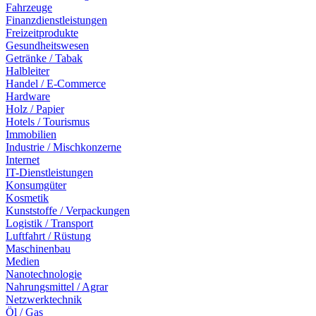
Fahrzeuge
Finanzdienstleistungen
Freizeitprodukte
Gesundheitswesen
Getränke / Tabak
Halbleiter
Handel / E-Commerce
Hardware
Holz / Papier
Hotels / Tourismus
Immobilien
Industrie / Mischkonzerne
Internet
IT-Dienstleistungen
Konsumgüter
Kosmetik
Kunststoffe / Verpackungen
Logistik / Transport
Luftfahrt / Rüstung
Maschinenbau
Medien
Nanotechnologie
Nahrungsmittel / Agrar
Netzwerktechnik
Öl / Gas