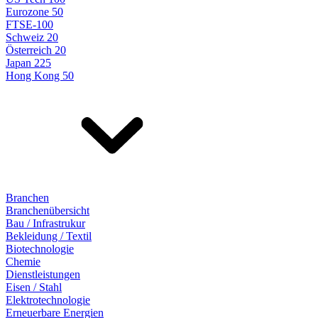
Eurozone 50
FTSE-100
Schweiz 20
Österreich 20
Japan 225
Hong Kong 50
Branchen
Branchenübersicht
Bau / Infrastrukur
Bekleidung / Textil
Biotechnologie
Chemie
Dienstleistungen
Eisen / Stahl
Elektrotechnologie
Erneuerbare Energien