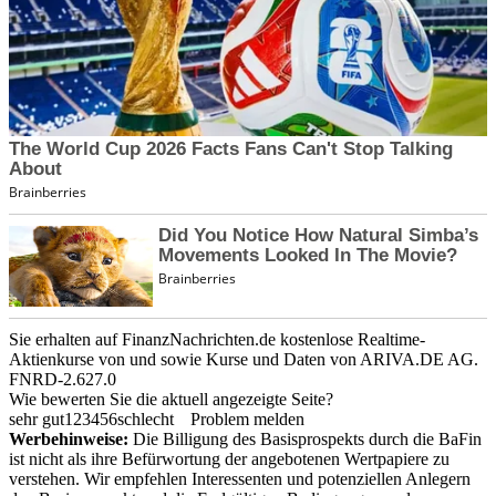
Sie erhalten auf FinanzNachrichten.de kostenlose Realtime-
Aktienkurse von
und
sowie Kurse und Daten von
ARIVA.DE AG
.
FNRD-2.627.0
Wie bewerten Sie die aktuell angezeigte Seite?
sehr gut
1
2
3
4
5
6
schlecht
Problem melden
Werbehinweise:
Die Billigung des Basisprospekts durch die BaFin
ist nicht als ihre Befürwortung der angebotenen Wertpapiere zu
verstehen. Wir empfehlen Interessenten und potenziellen Anlegern