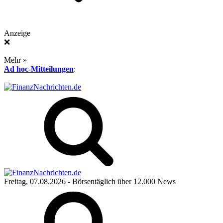
Anzeige
❌
Mehr »
Ad hoc-Mitteilungen
:
Freitag, 07.08.2026
- Börsentäglich über 12.000 News