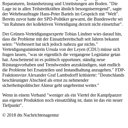
Reparaturen, Instandsetzung und Umrüstungen am Boden. "Die
Lage ist in allen Teilstreitkräften ähnlich besorgniserregend", sagte
der Wehrbeauftragte Hans-Peter Bartels im Gespräch mit "Welt".
Bereits zuvor hatte der SPD-Politiker gewarnt, die Bundeswehr sei
"im Rahmen der kollektiven Verteidigung derzeit nicht einsetzbar".
Der Grünen-Verteidigungsexperte Tobias Lindner wies darauf hin,
dass die Probleme mit der Einsatzbereitschaft seit Jahren bekannt
seien: "Verbessert hat sich jedoch nahezu gar nichts."
Verteidigungsministerin Ursula von der Leyen (CDU) müsse sich
fragen lassen, "was sie eigentlich die vergangene Legislatur getan
hat. Anscheinend ist es politisch opportuner, ständig neue
Rüstungsvorhaben und Trendwenden anzukündigen, statt endlich
die Probleme bei Ersatzteilen und Instandhaltung anzugehen." FDP-
Fraktionsvize Alexander Graf Lambsdorff kritisierte: "Deutschlands
beschleunigter Abschied als ernst zu nehmender
sicherheitspolitischer Akteur geht ungebremst weiter."
Wenn in einem Verband "weniger als ein Viertel der Kampfpanzer
aus eigener Produktion noch einsatzfähig ist, dann ist das ein neuer
Tiefpunkt".
© 2018 dts Nachrichtenagentur