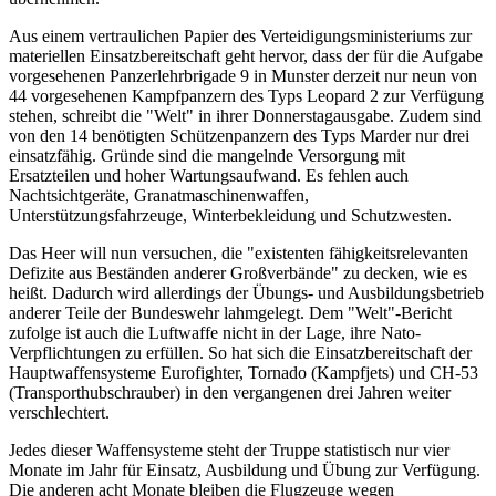
Aus einem vertraulichen Papier des Verteidigungsministeriums zur
materiellen Einsatzbereitschaft geht hervor, dass der für die Aufgabe
vorgesehenen Panzerlehrbrigade 9 in Munster derzeit nur neun von
44 vorgesehenen Kampfpanzern des Typs Leopard 2 zur Verfügung
stehen, schreibt die "Welt" in ihrer Donnerstagausgabe. Zudem sind
von den 14 benötigten Schützenpanzern des Typs Marder nur drei
einsatzfähig. Gründe sind die mangelnde Versorgung mit
Ersatzteilen und hoher Wartungsaufwand. Es fehlen auch
Nachtsichtgeräte, Granatmaschinenwaffen,
Unterstützungsfahrzeuge, Winterbekleidung und Schutzwesten.
Das Heer will nun versuchen, die "existenten fähigkeitsrelevanten
Defizite aus Beständen anderer Großverbände" zu decken, wie es
heißt. Dadurch wird allerdings der Übungs- und Ausbildungsbetrieb
anderer Teile der Bundeswehr lahmgelegt. Dem "Welt"-Bericht
zufolge ist auch die Luftwaffe nicht in der Lage, ihre Nato-
Verpflichtungen zu erfüllen. So hat sich die Einsatzbereitschaft der
Hauptwaffensysteme Eurofighter, Tornado (Kampfjets) und CH-53
(Transporthubschrauber) in den vergangenen drei Jahren weiter
verschlechtert.
Jedes dieser Waffensysteme steht der Truppe statistisch nur vier
Monate im Jahr für Einsatz, Ausbildung und Übung zur Verfügung.
Die anderen acht Monate bleiben die Flugzeuge wegen