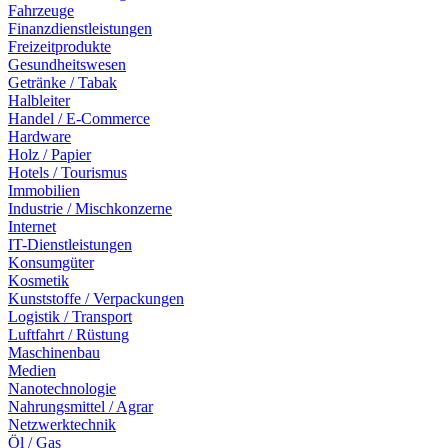
Fahrzeuge
Finanzdienstleistungen
Freizeitprodukte
Gesundheitswesen
Getränke / Tabak
Halbleiter
Handel / E-Commerce
Hardware
Holz / Papier
Hotels / Tourismus
Immobilien
Industrie / Mischkonzerne
Internet
IT-Dienstleistungen
Konsumgüter
Kosmetik
Kunststoffe / Verpackungen
Logistik / Transport
Luftfahrt / Rüstung
Maschinenbau
Medien
Nanotechnologie
Nahrungsmittel / Agrar
Netzwerktechnik
Öl / Gas