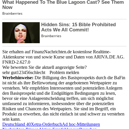
Sie erhalten auf FinanzNachrichten.de kostenlose Realtime-
Aktienkurse von
und
sowie Kurse und Daten von
ARIVA.DE AG
.
FNRD-2.627.0
Wie bewerten Sie die aktuell angezeigte Seite?
sehr gut
1
2
3
4
5
6
schlecht
Problem melden
Werbehinweise:
Die Billigung des Basisprospekts durch die BaFin
ist nicht als ihre Befürwortung der angebotenen Wertpapiere zu
verstehen. Wir empfehlen Interessenten und potenziellen Anlegern
den Basisprospekt und die Endgültigen Bedingungen zu lesen,
bevor sie eine Anlageentscheidung treffen, um sich möglichst
umfassend zu informieren, insbesondere über die potenziellen
Risiken und Chancen des Wertpapiers. Sie sind im Begriff, ein
Produkt zu erwerben, das nicht einfach ist und schwer zu verstehen
sein kann.
Deutschland 40
Xetra-Orderbuch
Ad hoc-Mitteilungen