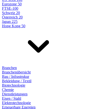
Eurozone 50
FTSE-100
Schweiz 20
Österreich 20
Japan 225
Hong Kong 50
Branchen
Branchenübersicht
Bau / Infrastrukur
Bekleidung / Textil
Biotechnologie
Chemie
Dienstleistungen
Eisen / Stahl
Elektrotechnologie
Erneuerbare Energien