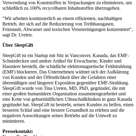
Verwendung von Kunststoffen in Verpackungen zu eliminieren, um
schließlich zu 100% recycelbaren Inhaltsstoffen überzugehen.
"Wir arbeiten kontinuierlich an einem effizienten, nachhaltigen
Betrieb, der sich auf die Reduzierung von Treibhausgasen,
Feinstaub, Abwasser und toxischen Verunreinigungen konzentriert",
sagt Dr. Ureten.
Über SleepGift
SleepGift ist ein Startup mit Sitz in Vancouver, Kanada, das EMF-
Schutzdecken und andere Artikel für Erwachsene, Kinder und
Haustiere herstellt, die schädliche elektromagnetische Feldstrahlung
(EMF) blockieren. Das Unternehmen widmet sich der Aufklärung
von Kunden und der Öffentlichkeit über die Gefahren einer
übermäßigen und längeren Exposition gegenüber EMF-Strahlung.
SleepGift wurde von Tina Ureten, MD, PhD, gegründet, die mit
einer großen humanitären Organisation zusammengearbeitet und
eine Kette von geburtshilflichen Ultraschallkliniken in ganz Kanada
gegründet hat. SleepGift ist bestrebt, seinen Kunden zu helfen, einen
besseren Schlaf und eine bessere Gesundheit zu erleben und die
negativen Auswirkungen seines Betriebs auf die Umwelt zu
minimieren.
Pressekontakt: