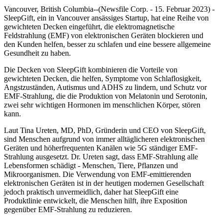
Vancouver, British Columbia--(Newsfile Corp. - 15. Februar 2023) -
SleepGift, ein in Vancouver ansässiges Startup, hat eine Reihe von
gewichteten Decken eingeführt, die elektromagnetische
Feldstrahlung (EMF) von elektronischen Geräten blockieren und
den Kunden helfen, besser zu schlafen und eine bessere allgemeine
Gesundheit zu haben.
Die Decken von SleepGift kombinieren die Vorteile von
gewichteten Decken, die helfen, Symptome von Schlaflosigkeit,
Angstzuständen, Autismus und ADHS zu lindern, und Schutz vor
EMF-Strahlung, die die Produktion von Melatonin und Serotonin,
zwei sehr wichtigen Hormonen im menschlichen Körper, stören
kann.
Laut Tina Ureten, MD, PhD, Gründerin und CEO von SleepGift,
sind Menschen aufgrund von immer alltäglicheren elektronischen
Geräten und höherfrequenten Kanälen wie 5G ständiger EMF-
Strahlung ausgesetzt. Dr. Ureten sagt, dass EMF-Strahlung alle
Lebensformen schädigt - Menschen, Tiere, Pflanzen und
Mikroorganismen. Die Verwendung von EMF-emittierenden
elektronischen Geräten ist in der heutigen modernen Gesellschaft
jedoch praktisch unvermeidlich, daher hat SleepGift eine
Produktlinie entwickelt, die Menschen hilft, ihre Exposition
gegenüber EMF-Strahlung zu reduzieren.