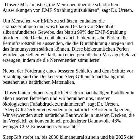
"Unsere Mission ist es, die Menschen über die schädlichen
Auswirkungen von EMF-Strahlung aufzuklären", sagt Dr. Ureten.
Um Menschen vor EMFs zu schützen, enthalten die
strapazierfähigen und waschbaren Decken von SleepGift
silberinfundiertes Gewebe, das bis zu 99% der EMF-Strahlung
blockiert. Die Decken enthalten auch biokeramische Perlen, die
Ferninfrarotstrahlen aussenden, die die Durchblutung anregen und
das Immunsystem stärken können. Diese biokeramischen Perlen
wurden speziell entwickelt, um einen gemütlichen Massageeffekt zu
erzeugen, indem sie die Nervenenden stimulieren.
Neben der Förderung eines besseren Schlafes und dem Schutz vor
Strahlung sind die Decken von SleepGift auch nachhaltig und
bestehen aus natürlichen Materialien.
"Unser Unternehmen verpflichtet sich zu nachhaltigen Praktiken in
allen unseren Betrieben und wir bemühen uns, unseren
ökologischen Fußabdruck zu minimieren", sagt Dr. Ureten.
"SleepGift-Decken verwenden rein natürliche Biokeramikperlen.
Wir verwenden auch natürliche Baumwolle in unseren Decken, die
im Vergleich zu konventionell produzierter Baumwolle 46%
weniger CO2-Emissionen verursacht."
SleepGift strebt an, bis 2030 klimaneutral zu sein und bis 2025 die