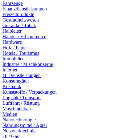
Fahrzeuge
Finanzdienstleistungen
Freizeitprodukte
Gesundheitswesen
Getränke / Tabak
Halbleiter
Handel / E-Commerce
Hardware
Holz / Papier
Hotels / Tourismus
Immobilien
Industrie / Mischkonzerne
Internet
IT-Dienstleistungen
Konsumgüter
Kosmetik
Kunststoffe / Verpackungen
Logistik / Transport
Luftfahrt / Rüstung
Maschinenbau
Medien
Nanotechnologie
Nahrungsmittel / Agrar
Netzwerktechnik
Öl / Gas