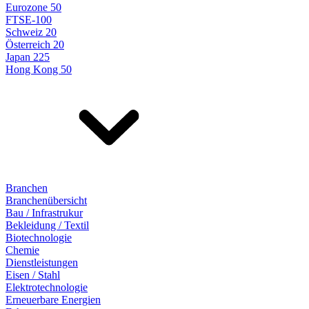
Eurozone 50
FTSE-100
Schweiz 20
Österreich 20
Japan 225
Hong Kong 50
Branchen
Branchenübersicht
Bau / Infrastrukur
Bekleidung / Textil
Biotechnologie
Chemie
Dienstleistungen
Eisen / Stahl
Elektrotechnologie
Erneuerbare Energien