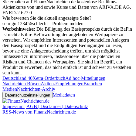
Sie erhalten auf FinanzNachrichten.de kostenlose Realtime-
Aktienkurse von
und
sowie Kurse und Daten von
ARIVA.DE AG
.
FNRD-2.627.0
Wie bewerten Sie die aktuell angezeigte Seite?
sehr gut
1
2
3
4
5
6
schlecht
Problem melden
Werbehinweise:
Die Billigung des Basisprospekts durch die BaFin
ist nicht als ihre Befürwortung der angebotenen Wertpapiere zu
verstehen. Wir empfehlen Interessenten und potenziellen Anlegern
den Basisprospekt und die Endgültigen Bedingungen zu lesen,
bevor sie eine Anlageentscheidung treffen, um sich möglichst
umfassend zu informieren, insbesondere über die potenziellen
Risiken und Chancen des Wertpapiers. Sie sind im Begriff, ein
Produkt zu erwerben, das nicht einfach ist und schwer zu verstehen
sein kann.
Deutschland 40
Xetra-Orderbuch
Ad hoc-Mitteilungen
Nachrichten Börsen
Aktien-Empfehlungen
Branchen
Medien
Nachrichten-Archiv
Mediadaten
Datenschutzeinstellungen
Impressum | AGB | Disclaimer | Datenschutz
RSS-News von FinanzNachrichten.de