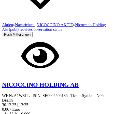
Aktien
»
Nachrichten
»
NICOCCINO AKTIE
»
Nicoccino Holding
AB (publ) receives observation status
Push Mitteilungen
NICOCCINO HOLDING AB
WKN: A1W8LL
|
ISIN: SE0005506185
|
Ticker-Symbol: N06
Berlin
30.12.25
|
13:25
0,067
Euro
+14,53 %
+0,009