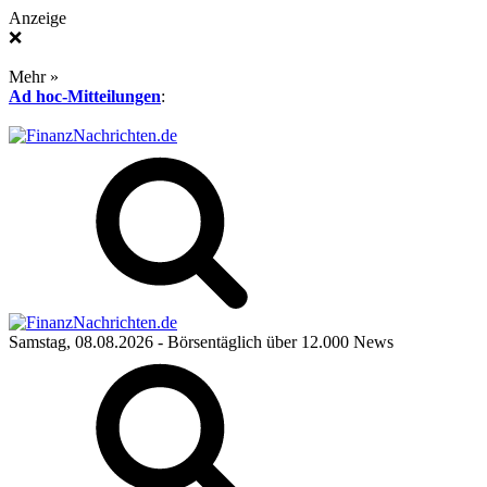
Anzeige
❌
Mehr »
Ad hoc-Mitteilungen
:
Samstag, 08.08.2026
- Börsentäglich über 12.000 News