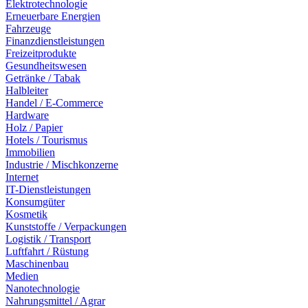
Elektrotechnologie
Erneuerbare Energien
Fahrzeuge
Finanzdienstleistungen
Freizeitprodukte
Gesundheitswesen
Getränke / Tabak
Halbleiter
Handel / E-Commerce
Hardware
Holz / Papier
Hotels / Tourismus
Immobilien
Industrie / Mischkonzerne
Internet
IT-Dienstleistungen
Konsumgüter
Kosmetik
Kunststoffe / Verpackungen
Logistik / Transport
Luftfahrt / Rüstung
Maschinenbau
Medien
Nanotechnologie
Nahrungsmittel / Agrar