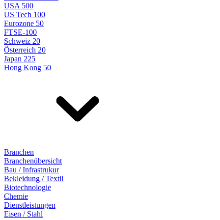
USA 500
US Tech 100
Eurozone 50
FTSE-100
Schweiz 20
Österreich 20
Japan 225
Hong Kong 50
Branchen
Branchenübersicht
Bau / Infrastrukur
Bekleidung / Textil
Biotechnologie
Chemie
Dienstleistungen
Eisen / Stahl