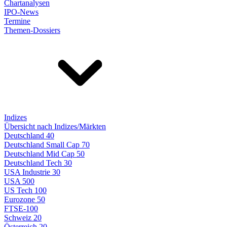
Chartanalysen
IPO-News
Termine
Themen-Dossiers
Indizes
Übersicht nach Indizes/Märkten
Deutschland 40
Deutschland Small Cap 70
Deutschland Mid Cap 50
Deutschland Tech 30
USA Industrie 30
USA 500
US Tech 100
Eurozone 50
FTSE-100
Schweiz 20
Österreich 20