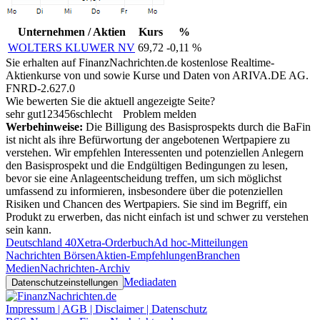
Unternehmen / Aktien
Kurs
%
WOLTERS KLUWER NV
69,72
-0,11 %
Sie erhalten auf FinanzNachrichten.de kostenlose Realtime-
Aktienkurse von
und
sowie Kurse und Daten von
ARIVA.DE AG
.
FNRD-2.627.0
Wie bewerten Sie die aktuell angezeigte Seite?
sehr gut
1
2
3
4
5
6
schlecht
Problem melden
Werbehinweise:
Die Billigung des Basisprospekts durch die BaFin
ist nicht als ihre Befürwortung der angebotenen Wertpapiere zu
verstehen. Wir empfehlen Interessenten und potenziellen Anlegern
den Basisprospekt und die Endgültigen Bedingungen zu lesen,
bevor sie eine Anlageentscheidung treffen, um sich möglichst
umfassend zu informieren, insbesondere über die potenziellen
Risiken und Chancen des Wertpapiers. Sie sind im Begriff, ein
Produkt zu erwerben, das nicht einfach ist und schwer zu verstehen
sein kann.
Deutschland 40
Xetra-Orderbuch
Ad hoc-Mitteilungen
Nachrichten Börsen
Aktien-Empfehlungen
Branchen
Medien
Nachrichten-Archiv
Mediadaten
Datenschutzeinstellungen
Impressum | AGB | Disclaimer | Datenschutz