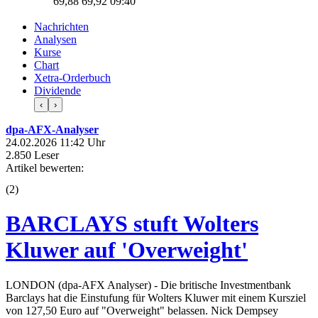
69,88
69,92
09:40
Nachrichten
Analysen
Kurse
Chart
Xetra-Orderbuch
Dividende
‹
›
dpa-AFX-Analyser
24.02.2026 11:42 Uhr
2.850 Leser
Artikel bewerten:
(
2
)
BARCLAYS stuft Wolters
Kluwer auf 'Overweight'
LONDON (dpa-AFX Analyser) - Die britische Investmentbank
Barclays hat die Einstufung für Wolters Kluwer mit einem Kursziel
von 127,50 Euro auf "Overweight" belassen. Nick Dempsey