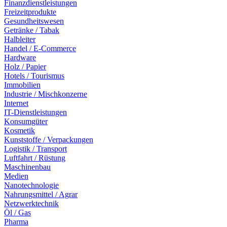
Finanzdienstleistungen
Freizeitprodukte
Gesundheitswesen
Getränke / Tabak
Halbleiter
Handel / E-Commerce
Hardware
Holz / Papier
Hotels / Tourismus
Immobilien
Industrie / Mischkonzerne
Internet
IT-Dienstleistungen
Konsumgüter
Kosmetik
Kunststoffe / Verpackungen
Logistik / Transport
Luftfahrt / Rüstung
Maschinenbau
Medien
Nanotechnologie
Nahrungsmittel / Agrar
Netzwerktechnik
Öl / Gas
Pharma