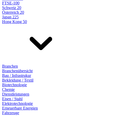
FTSE-100
Schweiz 20
Österreich 20
Japan 225
Hong Kong 50
Branchen
Branchenübersicht
Bau / Infrastrukur
Bekleidung / Textil
Biotechnologie
Chemie
Dienstleistungen
Eisen / Stahl
Elektrotechnologie
Erneuerbare Energien
Fahrzeuge