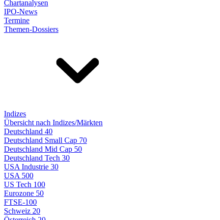
Chartanalysen
IPO-News
Termine
Themen-Dossiers
Indizes
Übersicht nach Indizes/Märkten
Deutschland 40
Deutschland Small Cap 70
Deutschland Mid Cap 50
Deutschland Tech 30
USA Industrie 30
USA 500
US Tech 100
Eurozone 50
FTSE-100
Schweiz 20
Österreich 20