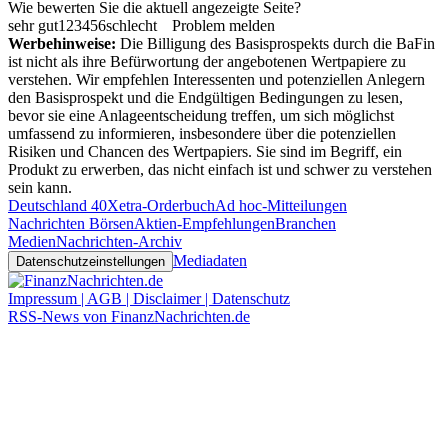
Wie bewerten Sie die aktuell angezeigte Seite?
sehr gut
1
2
3
4
5
6
schlecht
Problem melden
Werbehinweise:
Die Billigung des Basisprospekts durch die BaFin
ist nicht als ihre Befürwortung der angebotenen Wertpapiere zu
verstehen. Wir empfehlen Interessenten und potenziellen Anlegern
den Basisprospekt und die Endgültigen Bedingungen zu lesen,
bevor sie eine Anlageentscheidung treffen, um sich möglichst
umfassend zu informieren, insbesondere über die potenziellen
Risiken und Chancen des Wertpapiers. Sie sind im Begriff, ein
Produkt zu erwerben, das nicht einfach ist und schwer zu verstehen
sein kann.
Deutschland 40
Xetra-Orderbuch
Ad hoc-Mitteilungen
Nachrichten Börsen
Aktien-Empfehlungen
Branchen
Medien
Nachrichten-Archiv
Mediadaten
Datenschutzeinstellungen
Impressum | AGB | Disclaimer | Datenschutz
RSS-News von FinanzNachrichten.de