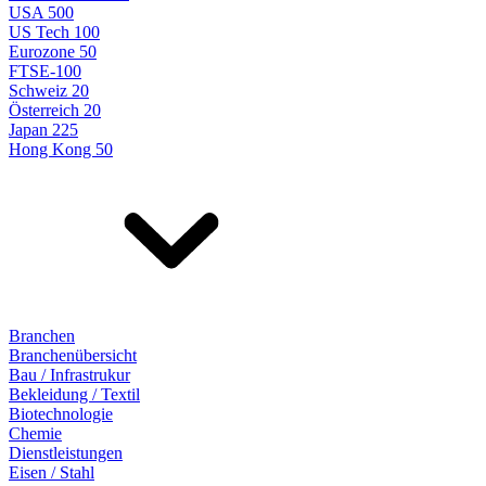
USA 500
US Tech 100
Eurozone 50
FTSE-100
Schweiz 20
Österreich 20
Japan 225
Hong Kong 50
Branchen
Branchenübersicht
Bau / Infrastrukur
Bekleidung / Textil
Biotechnologie
Chemie
Dienstleistungen
Eisen / Stahl