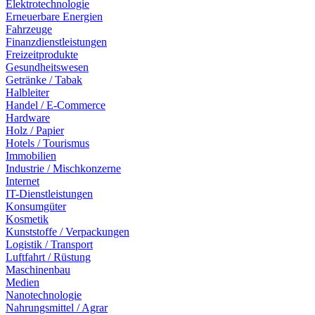
Elektrotechnologie
Erneuerbare Energien
Fahrzeuge
Finanzdienstleistungen
Freizeitprodukte
Gesundheitswesen
Getränke / Tabak
Halbleiter
Handel / E-Commerce
Hardware
Holz / Papier
Hotels / Tourismus
Immobilien
Industrie / Mischkonzerne
Internet
IT-Dienstleistungen
Konsumgüter
Kosmetik
Kunststoffe / Verpackungen
Logistik / Transport
Luftfahrt / Rüstung
Maschinenbau
Medien
Nanotechnologie
Nahrungsmittel / Agrar