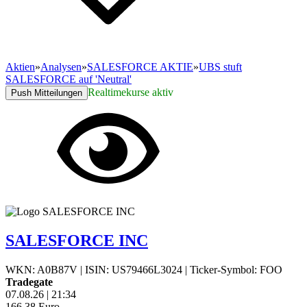
Aktien
»
Analysen
»
SALESFORCE AKTIE
»
UBS stuft
SALESFORCE auf 'Neutral'
Realtimekurse aktiv
Push Mitteilungen
SALESFORCE INC
WKN: A0B87V
|
ISIN: US79466L3024
|
Ticker-Symbol: FOO
Tradegate
07.08.26
|
21:34
166,38
Euro