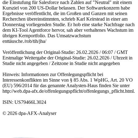
die Einstufung für Salesforce nach Zahlen auf "Neutral" mit einem
Kursziel von 200 US-Dollar belassen. Der Softwarekonzern habe
Ergebnisse veröffentlicht, die im Großen und Ganzen mit seinen
Recherchen übereinstimmten, schrieb Karl Keirstead in einer am
Donnerstag vorliegenden Studie. Er hob eine starke Nachfrage nach
dem KI-Tool Agentforce hervor, sah aber verhaltenes Wachstum im
übrigen Kernportfolio. Das Umsatzwachstum
enttäusche./rob/tih/jha/
Veröffentlichung der Original-Studie: 26.02.2026 / 06:07 / GMT
Erstmalige Weitergabe der Original-Studie: 26.02.2026 / Uhrzeit in
Studie nicht angegeben / Zeitzone in Studie nicht angegeben
Hinweis: Informationen zur Offenlegungspflicht bei
Interessenkonflikten im Sinne von § 85 Abs. 1 WpHG, Art. 20 VO
(EU) 596/2014 für das genannte Analysten-Haus finden Sie unter
http://web.dpa-afx.de/offenlegungspflicht/offenlegungs_pflicht.html.
ISIN: US79466L3024
© 2026 dpa-AFX-Analyser