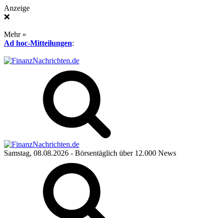
Anzeige
❌
Mehr »
Ad hoc-Mitteilungen
:
Samstag, 08.08.2026
- Börsentäglich über 12.000 News