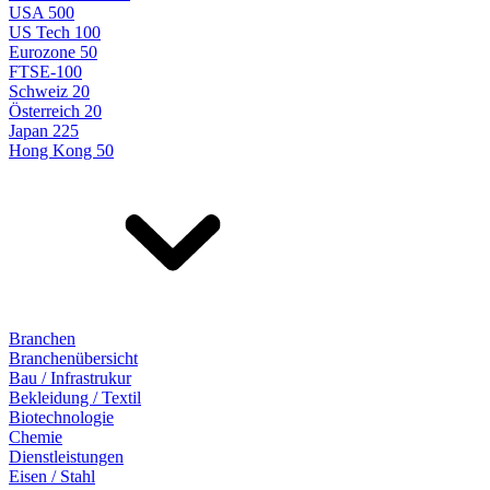
USA 500
US Tech 100
Eurozone 50
FTSE-100
Schweiz 20
Österreich 20
Japan 225
Hong Kong 50
Branchen
Branchenübersicht
Bau / Infrastrukur
Bekleidung / Textil
Biotechnologie
Chemie
Dienstleistungen
Eisen / Stahl