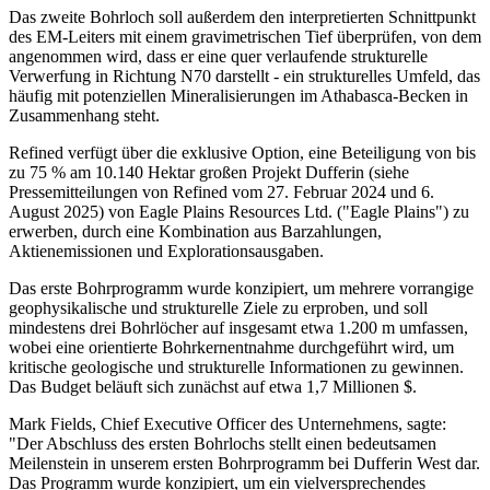
Das zweite Bohrloch soll außerdem den interpretierten Schnittpunkt
des EM-Leiters mit einem gravimetrischen Tief überprüfen, von dem
angenommen wird, dass er eine quer verlaufende strukturelle
Verwerfung in Richtung N70 darstellt - ein strukturelles Umfeld, das
häufig mit potenziellen Mineralisierungen im Athabasca-Becken in
Zusammenhang steht.
Refined verfügt über die exklusive Option, eine Beteiligung von bis
zu 75 % am 10.140 Hektar großen Projekt Dufferin (siehe
Pressemitteilungen von Refined vom 27. Februar 2024 und 6.
August 2025) von Eagle Plains Resources Ltd. ("Eagle Plains") zu
erwerben, durch eine Kombination aus Barzahlungen,
Aktienemissionen und Explorationsausgaben.
Das erste Bohrprogramm wurde konzipiert, um mehrere vorrangige
geophysikalische und strukturelle Ziele zu erproben, und soll
mindestens drei Bohrlöcher auf insgesamt etwa 1.200 m umfassen,
wobei eine orientierte Bohrkernentnahme durchgeführt wird, um
kritische geologische und strukturelle Informationen zu gewinnen.
Das Budget beläuft sich zunächst auf etwa 1,7 Millionen $.
Mark Fields, Chief Executive Officer des Unternehmens, sagte:
"Der Abschluss des ersten Bohrlochs stellt einen bedeutsamen
Meilenstein in unserem ersten Bohrprogramm bei Dufferin West dar.
Das Programm wurde konzipiert, um ein vielversprechendes