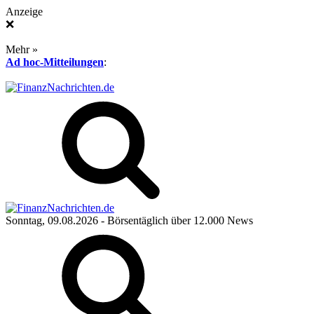
Anzeige
❌
Mehr »
Ad hoc-Mitteilungen
:
Sonntag, 09.08.2026
- Börsentäglich über 12.000 News