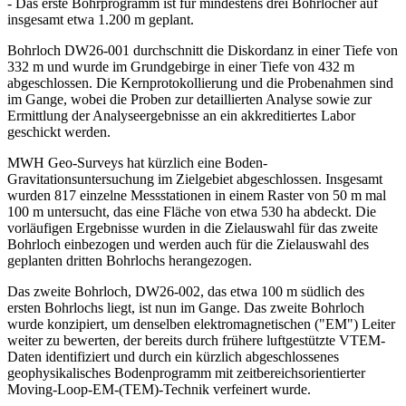
- Das erste Bohrprogramm ist für mindestens drei Bohrlöcher auf
insgesamt etwa 1.200 m geplant.
Bohrloch DW26-001 durchschnitt die Diskordanz in einer Tiefe von
332 m und wurde im Grundgebirge in einer Tiefe von 432 m
abgeschlossen. Die Kernprotokollierung und die Probenahmen sind
im Gange, wobei die Proben zur detaillierten Analyse sowie zur
Ermittlung der Analyseergebnisse an ein akkreditiertes Labor
geschickt werden.
MWH Geo-Surveys hat kürzlich eine Boden-
Gravitationsuntersuchung im Zielgebiet abgeschlossen. Insgesamt
wurden 817 einzelne Messstationen in einem Raster von 50 m mal
100 m untersucht, das eine Fläche von etwa 530 ha abdeckt. Die
vorläufigen Ergebnisse wurden in die Zielauswahl für das zweite
Bohrloch einbezogen und werden auch für die Zielauswahl des
geplanten dritten Bohrlochs herangezogen.
Das zweite Bohrloch, DW26-002, das etwa 100 m südlich des
ersten Bohrlochs liegt, ist nun im Gange. Das zweite Bohrloch
wurde konzipiert, um denselben elektromagnetischen ("EM") Leiter
weiter zu bewerten, der bereits durch frühere luftgestützte VTEM-
Daten identifiziert und durch ein kürzlich abgeschlossenes
geophysikalisches Bodenprogramm mit zeitbereichsorientierter
Moving-Loop-EM-(TEM)-Technik verfeinert wurde.