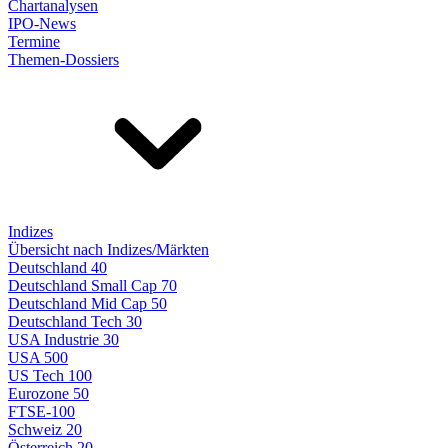
Chartanalysen
IPO-News
Termine
Themen-Dossiers
Indizes
Übersicht nach Indizes/Märkten
Deutschland 40
Deutschland Small Cap 70
Deutschland Mid Cap 50
Deutschland Tech 30
USA Industrie 30
USA 500
US Tech 100
Eurozone 50
FTSE-100
Schweiz 20
Österreich 20