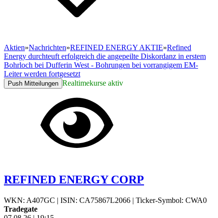
Aktien
»
Nachrichten
»
REFINED ENERGY AKTIE
»
Refined
Energy durchteuft erfolgreich die angepeilte Diskordanz in erstem
Bohrloch bei Dufferin West - Bohrungen bei vorrangigem EM-
Leiter werden fortgesetzt
Realtimekurse aktiv
Push Mitteilungen
REFINED ENERGY CORP
WKN: A407GC
|
ISIN: CA75867L2066
|
Ticker-Symbol: CWA0
Tradegate
07.08.26
|
19:15