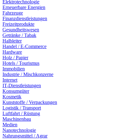
Elektrotechnologie
Erneuerbare Energien
Fahrzeuge
Finanzdienstleistungen
Freizeitprodukte
Gesundheitswesen
Getränke / Tabak
Halbleiter
Handel / E-Commerce
Hardware
Holz / Papier
Hotels / Tourismus
Immobilien
Industrie / Mischkonzerne
Internet
IT-Dienstleistungen
Konsumgüter
Kosmetik
Kunststoffe / Verpackungen
Logistik / Transport
Luftfahrt / Rüstung
Maschinenbau
Medien
Nanotechnologie
Nahrungsmittel / Agrar