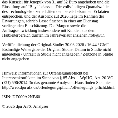
das Kursziel für Jenoptik von 31 auf 32 Euro angehoben und die
Einstufung auf "Buy" belassen. Die vollständigen Quartalszahlen
des Technologiekonzerns hätten den bereits bekannten Eckdaten
entsprochen, und der Ausblick auf 2026 liege im Rahmen der
Erwartungen, schrieb Lasse Stueben in einer am Dienstag
vorliegenden Einschätzung. Die Margen sowie die
Auftragsentwicklung insbesondere mit Kunden aus dem
Halbleiterbereich dürften im Jahresverlauf anziehen./rob/gl/tih
Veröffentlichung der Original-Studie: 30.03.2026 / 16:44 / GMT
Erstmalige Weitergabe der Original-Studie: Datum in Studie nicht
angegeben / Uhrzeit in Studie nicht angegeben / Zeitzone in Studie
nicht angegeben
Hinweis: Informationen zur Offenlegungspflicht bei
Interessenkonflikten im Sinne von § 85 Abs. 1 WpHG, Art. 20 VO
(EU) 596/2014 für das genannte Analysten-Haus finden Sie unter
http://web.dpa-afx.de/offenlegungspflicht/offenlegungs_pflicht.html.
ISIN: DE000A2NB601
© 2026 dpa-AFX-Analyser