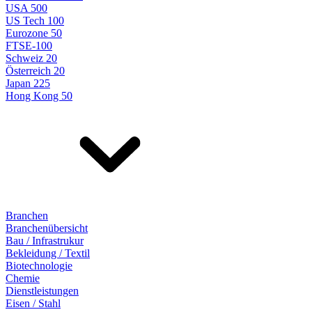
USA 500
US Tech 100
Eurozone 50
FTSE-100
Schweiz 20
Österreich 20
Japan 225
Hong Kong 50
Branchen
Branchenübersicht
Bau / Infrastrukur
Bekleidung / Textil
Biotechnologie
Chemie
Dienstleistungen
Eisen / Stahl