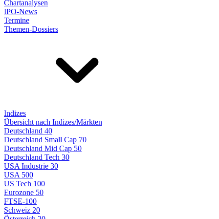
Chartanalysen
IPO-News
Termine
Themen-Dossiers
Indizes
Übersicht nach Indizes/Märkten
Deutschland 40
Deutschland Small Cap 70
Deutschland Mid Cap 50
Deutschland Tech 30
USA Industrie 30
USA 500
US Tech 100
Eurozone 50
FTSE-100
Schweiz 20
Österreich 20