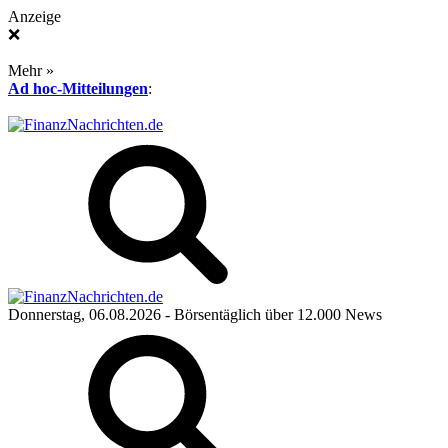
Anzeige
❌
Mehr »
Ad hoc-Mitteilungen
:
Donnerstag, 06.08.2026
- Börsentäglich über 12.000 News