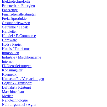
Elektrotechnologie
Erneuerbare Energien
Fahrzeuge
Finanzdienstleistungen
Freizeitprodukte
Gesundheitswesen
Getränke / Tabak
Halbleiter
Handel / E-Commerce
Hardware
Holz / Papier
Hotels / Tourismus
Immobilien
Industrie / Mischkonzerne
Internet
IT-Dienstleistungen
Konsumgüter
Kosmetik
Kunststoffe / Verpackungen
Logistik / Transport
Luftfahrt / Rüstung
Maschinenbau
Medien
Nanotechnologie
Nahrungsmittel / Agrar