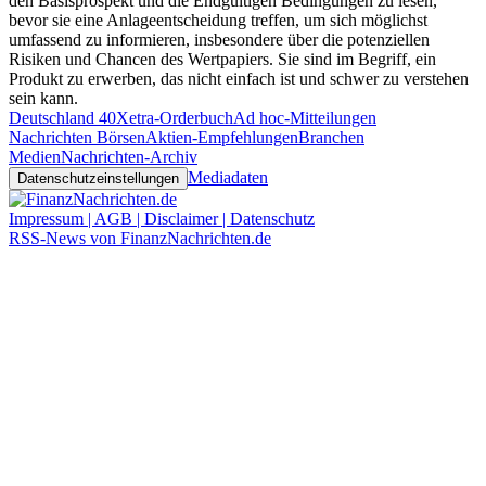
den Basisprospekt und die Endgültigen Bedingungen zu lesen,
bevor sie eine Anlageentscheidung treffen, um sich möglichst
umfassend zu informieren, insbesondere über die potenziellen
Risiken und Chancen des Wertpapiers. Sie sind im Begriff, ein
Produkt zu erwerben, das nicht einfach ist und schwer zu verstehen
sein kann.
Deutschland 40
Xetra-Orderbuch
Ad hoc-Mitteilungen
Nachrichten Börsen
Aktien-Empfehlungen
Branchen
Medien
Nachrichten-Archiv
Mediadaten
Datenschutzeinstellungen
Impressum | AGB | Disclaimer | Datenschutz
RSS-News von FinanzNachrichten.de