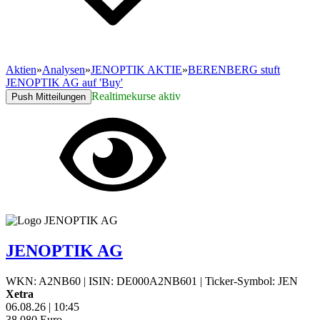
Aktien
»
Analysen
»
JENOPTIK AKTIE
»
BERENBERG stuft
JENOPTIK AG auf 'Buy'
Realtimekurse aktiv
Push Mitteilungen
JENOPTIK AG
WKN: A2NB60
|
ISIN: DE000A2NB601
|
Ticker-Symbol: JEN
Xetra
06.08.26
|
10:45
38,080
Euro