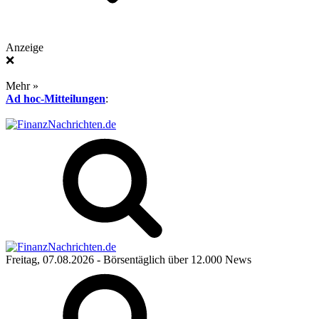
Anzeige
❌
Mehr »
Ad hoc-Mitteilungen
:
Freitag, 07.08.2026
- Börsentäglich über 12.000 News