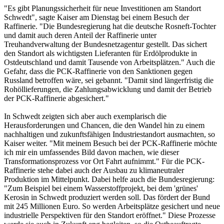
"Es gibt Planungssicherheit für neue Investitionen am Standort
Schwedt", sagte Kaiser am Dienstag bei einem Besuch der
Raffinerie. "Die Bundesregierung hat die deutsche Rosneft-Tochter
und damit auch deren Anteil der Raffinerie unter
Treuhandverwaltung der Bundesnetzagentur gestellt. Das sichert
den Standort als wichtigsten Lieferanten für Erdölprodukte in
Ostdeutschland und damit Tausende von Arbeitsplätzen." Auch die
Gefahr, dass die PCK-Raffinerie von den Sanktionen gegen
Russland betroffen wäre, sei gebannt. "Damit sind längerfristig die
Rohöllieferungen, die Zahlungsabwicklung und damit der Betrieb
der PCK-Raffinerie abgesichert."
In Schwedt zeigten sich aber auch exemplarisch die
Herausforderungen und Chancen, die den Wandel hin zu einem
nachhaltigen und zukunftsfähigen Industriestandort ausmachten, so
Kaiser weiter. "Mit meinem Besuch bei der PCK-Raffinerie möchte
ich mir ein umfassendes Bild davon machen, wie dieser
Transformationsprozess vor Ort Fahrt aufnimmt." Für die PCK-
Raffinerie stehe dabei auch der Ausbau zu klimaneutraler
Produktion im Mittelpunkt. Dabei helfe auch die Bundesregierung:
"Zum Beispiel bei einem Wasserstoffprojekt, bei dem 'grünes'
Kerosin in Schwedt produziert werden soll. Das fördert der Bund
mit 245 Millionen Euro. So werden Arbeitsplätze gesichert und neue
industrielle Perspektiven für den Standort eröffnet." Diese Prozesse