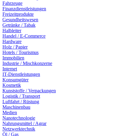
Fahrzeuge
Finanzdienstleistungen
Freizeitprodukte
Gesundheitswesen
Getränke / Tabak
Halbleiter
Handel / E-Commerce
Hardware
Holz / Papier
Hotels / Tourismus
Immobilien
Industrie / Mischkonzerne
Internet
IT-Dienstleistungen
Konsumgüter
Kosmetik
Kunststoffe / Verpackungen
Logistik / Transport
Luftfahrt / Rüstung
Maschinenbau
Medien
Nanotechnologie
Nahrungsmittel / Agrar
Netzwerktechnik
Öl / Gas