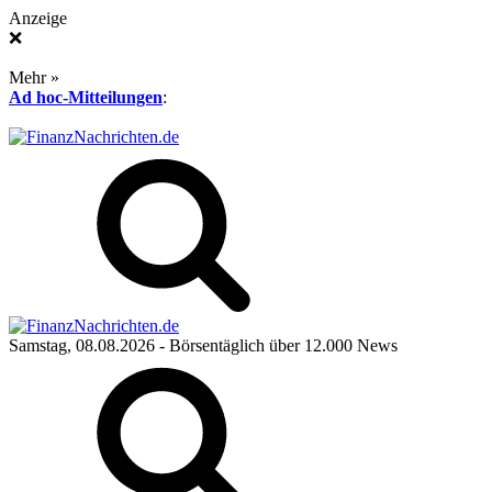
Anzeige
❌
Mehr »
Ad hoc-Mitteilungen
:
Samstag, 08.08.2026
- Börsentäglich über 12.000 News