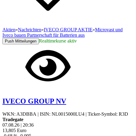
Aktien
»
Nachrichten
»
IVECO GROUP AKTIE
»
Microvast und
Iveco bauen Partnerschaft für Batterien aus
Realtimekurse aktiv
Push Mitteilungen
IVECO GROUP NV
WKN: A3DBBA
|
ISIN: NL0015000LU4
|
Ticker-Symbol: R3D
Tradegate
07.08.26
|
20:36
13,805
Euro
-0,68 %
-0,095