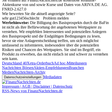
Sie erhalten auf FinanzNachrichten.de kostenlose Realtime-
Aktienkurse von
und
sowie Kurse und Daten von
ARIVA.DE AG
.
FNRD-2.627.0
Wie bewerten Sie die aktuell angezeigte Seite?
sehr gut
1
2
3
4
5
6
schlecht
Problem melden
Werbehinweise:
Die Billigung des Basisprospekts durch die BaFin
ist nicht als ihre Befürwortung der angebotenen Wertpapiere zu
verstehen. Wir empfehlen Interessenten und potenziellen Anlegern
den Basisprospekt und die Endgültigen Bedingungen zu lesen,
bevor sie eine Anlageentscheidung treffen, um sich möglichst
umfassend zu informieren, insbesondere über die potenziellen
Risiken und Chancen des Wertpapiers. Sie sind im Begriff, ein
Produkt zu erwerben, das nicht einfach ist und schwer zu verstehen
sein kann.
Deutschland 40
Xetra-Orderbuch
Ad hoc-Mitteilungen
Nachrichten Börsen
Aktien-Empfehlungen
Branchen
Medien
Nachrichten-Archiv
Mediadaten
Datenschutzeinstellungen
Impressum | AGB | Disclaimer | Datenschutz
RSS-News von FinanzNachrichten.de