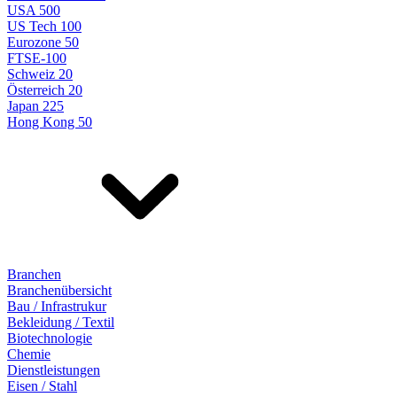
USA 500
US Tech 100
Eurozone 50
FTSE-100
Schweiz 20
Österreich 20
Japan 225
Hong Kong 50
Branchen
Branchenübersicht
Bau / Infrastrukur
Bekleidung / Textil
Biotechnologie
Chemie
Dienstleistungen
Eisen / Stahl