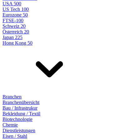
USA 500
US Tech 100
Eurozone 50
FTSE-100
Schweiz 20
Österreich 20
Japan 225
Hong Kong 50
Branchen
Branchenübersicht
Bau / Infrastrukur
Bekleidung / Textil
Biotechnologie
Chemie
Dienstleistungen
Eisen / Stahl