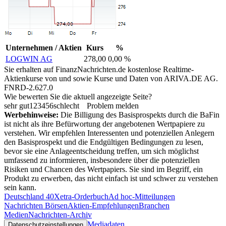
Unternehmen / Aktien
Kurs
%
LOGWIN AG
278,00
0,00 %
Sie erhalten auf FinanzNachrichten.de kostenlose Realtime-
Aktienkurse von
und
sowie Kurse und Daten von
ARIVA.DE AG
.
FNRD-2.627.0
Wie bewerten Sie die aktuell angezeigte Seite?
sehr gut
1
2
3
4
5
6
schlecht
Problem melden
Werbehinweise:
Die Billigung des Basisprospekts durch die BaFin
ist nicht als ihre Befürwortung der angebotenen Wertpapiere zu
verstehen. Wir empfehlen Interessenten und potenziellen Anlegern
den Basisprospekt und die Endgültigen Bedingungen zu lesen,
bevor sie eine Anlageentscheidung treffen, um sich möglichst
umfassend zu informieren, insbesondere über die potenziellen
Risiken und Chancen des Wertpapiers. Sie sind im Begriff, ein
Produkt zu erwerben, das nicht einfach ist und schwer zu verstehen
sein kann.
Deutschland 40
Xetra-Orderbuch
Ad hoc-Mitteilungen
Nachrichten Börsen
Aktien-Empfehlungen
Branchen
Medien
Nachrichten-Archiv
Mediadaten
Datenschutzeinstellungen