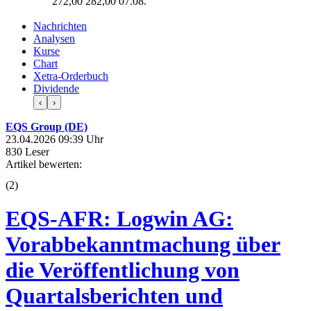
272,00
282,00
07.08.
Nachrichten
Analysen
Kurse
Chart
Xetra-Orderbuch
Dividende
‹
›
EQS Group (DE)
23.04.2026 09:39 Uhr
830 Leser
Artikel bewerten:
(
2
)
EQS-AFR: Logwin AG:
Vorabbekanntmachung über
die Veröffentlichung von
Quartalsberichten und