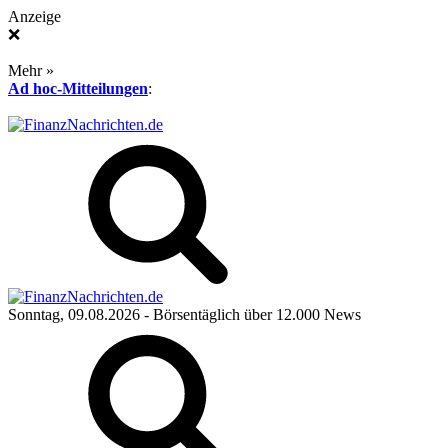
Anzeige
❌
Mehr »
Ad hoc-Mitteilungen
:
Sonntag, 09.08.2026
- Börsentäglich über 12.000 News