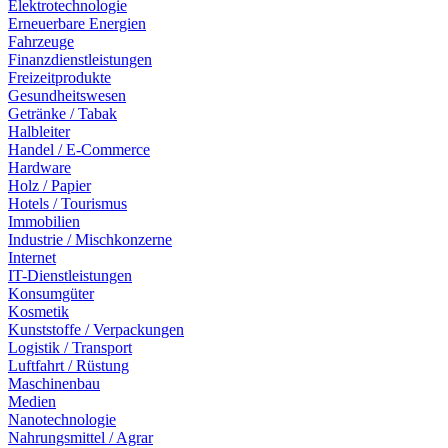
Elektrotechnologie
Erneuerbare Energien
Fahrzeuge
Finanzdienstleistungen
Freizeitprodukte
Gesundheitswesen
Getränke / Tabak
Halbleiter
Handel / E-Commerce
Hardware
Holz / Papier
Hotels / Tourismus
Immobilien
Industrie / Mischkonzerne
Internet
IT-Dienstleistungen
Konsumgüter
Kosmetik
Kunststoffe / Verpackungen
Logistik / Transport
Luftfahrt / Rüstung
Maschinenbau
Medien
Nanotechnologie
Nahrungsmittel / Agrar