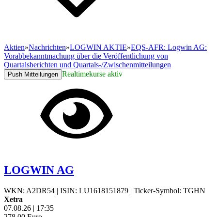
Aktien
»
Nachrichten
»
LOGWIN AKTIE
»
EQS-AFR: Logwin AG:
Vorabbekanntmachung über die Veröffentlichung von
Quartalsberichten und Quartals-/Zwischenmitteilungen
Realtimekurse aktiv
Push Mitteilungen
LOGWIN AG
WKN: A2DR54
|
ISIN: LU1618151879
|
Ticker-Symbol: TGHN
Xetra
07.08.26
|
17:35
278,00
Euro