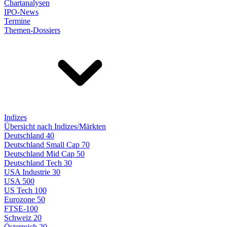
Chartanalysen
IPO-News
Termine
Themen-Dossiers
Indizes
Übersicht nach Indizes/Märkten
Deutschland 40
Deutschland Small Cap 70
Deutschland Mid Cap 50
Deutschland Tech 30
USA Industrie 30
USA 500
US Tech 100
Eurozone 50
FTSE-100
Schweiz 20
Österreich 20