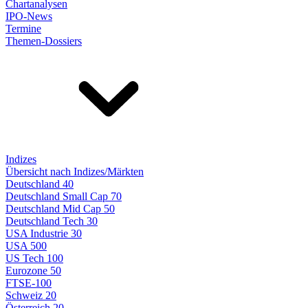
Chartanalysen
IPO-News
Termine
Themen-Dossiers
Indizes
Übersicht nach Indizes/Märkten
Deutschland 40
Deutschland Small Cap 70
Deutschland Mid Cap 50
Deutschland Tech 30
USA Industrie 30
USA 500
US Tech 100
Eurozone 50
FTSE-100
Schweiz 20
Österreich 20