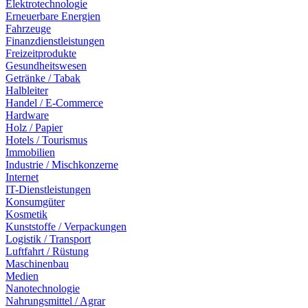
Elektrotechnologie
Erneuerbare Energien
Fahrzeuge
Finanzdienstleistungen
Freizeitprodukte
Gesundheitswesen
Getränke / Tabak
Halbleiter
Handel / E-Commerce
Hardware
Holz / Papier
Hotels / Tourismus
Immobilien
Industrie / Mischkonzerne
Internet
IT-Dienstleistungen
Konsumgüter
Kosmetik
Kunststoffe / Verpackungen
Logistik / Transport
Luftfahrt / Rüstung
Maschinenbau
Medien
Nanotechnologie
Nahrungsmittel / Agrar