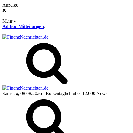
Anzeige
❌
Mehr »
Ad hoc-Mitteilungen
:
Samstag, 08.08.2026
- Börsentäglich über 12.000 News