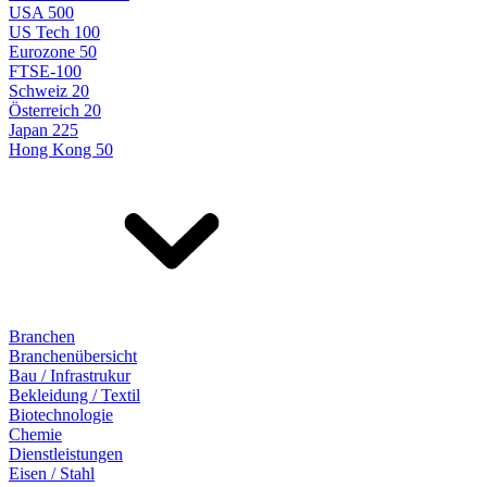
USA 500
US Tech 100
Eurozone 50
FTSE-100
Schweiz 20
Österreich 20
Japan 225
Hong Kong 50
Branchen
Branchenübersicht
Bau / Infrastrukur
Bekleidung / Textil
Biotechnologie
Chemie
Dienstleistungen
Eisen / Stahl