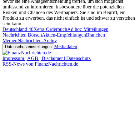
bevor sie eine Anlageentscheidung treffen, um sich möglichst
umfassend zu informieren, insbesondere über die potenziellen
Risiken und Chancen des Wertpapiers. Sie sind im Begriff, ein
Produkt zu erwerben, das nicht einfach ist und schwer zu verstehen
sein kann.
Deutschland 40
Xetra-Orderbuch
Ad hoc-Mitteilungen
Nachrichten Börsen
Aktien-Empfehlungen
Branchen
Medien
Nachrichten-Archiv
Mediadaten
Datenschutzeinstellungen
Impressum | AGB | Disclaimer | Datenschutz
RSS-News von FinanzNachrichten.de