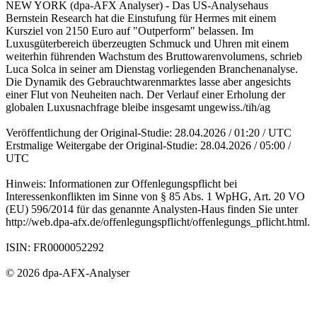
NEW YORK (dpa-AFX Analyser) - Das US-Analysehaus
Bernstein Research hat die Einstufung für Hermes mit einem
Kursziel von 2150 Euro auf "Outperform" belassen. Im
Luxusgüterbereich überzeugten Schmuck und Uhren mit einem
weiterhin führenden Wachstum des Bruttowarenvolumens, schrieb
Luca Solca in seiner am Dienstag vorliegenden Branchenanalyse.
Die Dynamik des Gebrauchtwarenmarktes lasse aber angesichts
einer Flut von Neuheiten nach. Der Verlauf einer Erholung der
globalen Luxusnachfrage bleibe insgesamt ungewiss./tih/ag
Veröffentlichung der Original-Studie: 28.04.2026 / 01:20 / UTC
Erstmalige Weitergabe der Original-Studie: 28.04.2026 / 05:00 /
UTC
Hinweis: Informationen zur Offenlegungspflicht bei
Interessenkonflikten im Sinne von § 85 Abs. 1 WpHG, Art. 20 VO
(EU) 596/2014 für das genannte Analysten-Haus finden Sie unter
http://web.dpa-afx.de/offenlegungspflicht/offenlegungs_pflicht.html.
ISIN: FR0000052292
© 2026 dpa-AFX-Analyser