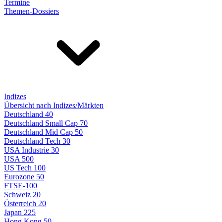
Termine
Themen-Dossiers
Indizes
Übersicht nach Indizes/Märkten
Deutschland 40
Deutschland Small Cap 70
Deutschland Mid Cap 50
Deutschland Tech 30
USA Industrie 30
USA 500
US Tech 100
Eurozone 50
FTSE-100
Schweiz 20
Österreich 20
Japan 225
Hong Kong 50