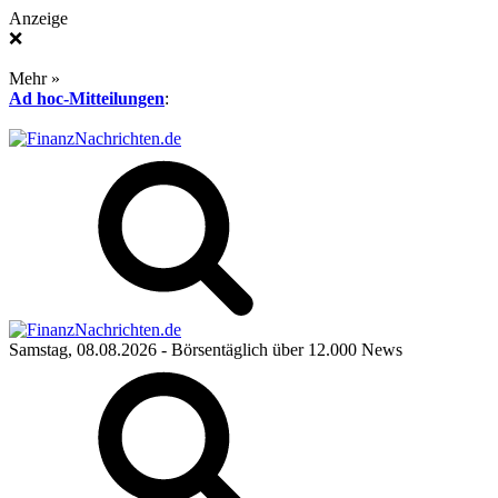
Anzeige
❌
Mehr »
Ad hoc-Mitteilungen
:
Samstag, 08.08.2026
- Börsentäglich über 12.000 News