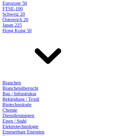
Eurozone 50
FTSE-100
Schweiz 20
Österreich 20
Japan 225
Hong Kong 50
Branchen
Branchenübersicht
Bau / Infrastrukur
Bekleidung / Textil
Biotechnologie
Chemie
Dienstleistungen
Eisen / Stahl
Elektrotechnologie
Erneuerbare Energien