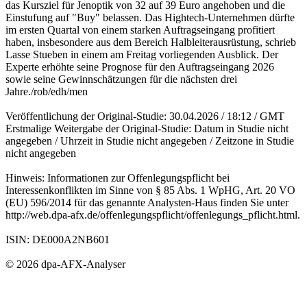
das Kursziel für Jenoptik von 32 auf 39 Euro angehoben und die
Einstufung auf "Buy" belassen. Das Hightech-Unternehmen dürfte
im ersten Quartal von einem starken Auftragseingang profitiert
haben, insbesondere aus dem Bereich Halbleiterausrüstung, schrieb
Lasse Stueben in einem am Freitag vorliegenden Ausblick. Der
Experte erhöhte seine Prognose für den Auftragseingang 2026
sowie seine Gewinnschätzungen für die nächsten drei
Jahre./rob/edh/men
Veröffentlichung der Original-Studie: 30.04.2026 / 18:12 / GMT
Erstmalige Weitergabe der Original-Studie: Datum in Studie nicht
angegeben / Uhrzeit in Studie nicht angegeben / Zeitzone in Studie
nicht angegeben
Hinweis: Informationen zur Offenlegungspflicht bei
Interessenkonflikten im Sinne von § 85 Abs. 1 WpHG, Art. 20 VO
(EU) 596/2014 für das genannte Analysten-Haus finden Sie unter
http://web.dpa-afx.de/offenlegungspflicht/offenlegungs_pflicht.html.
ISIN: DE000A2NB601
© 2026 dpa-AFX-Analyser