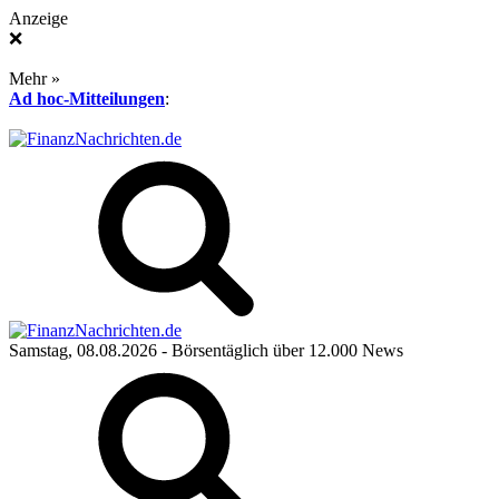
Anzeige
❌
Mehr »
Ad hoc-Mitteilungen
:
Samstag, 08.08.2026
- Börsentäglich über 12.000 News