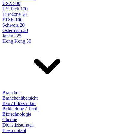
USA 500
US Tech 100
Eurozone 50
FTSE-100
Schweiz 20
Österreich 20
Japan 225
Hong Kong 50
Branchen
Branchenübersicht
Bau / Infrastrukur
Bekleidung / Textil
Biotechnologie
Chemie
Dienstleistungen
Eisen / Stahl