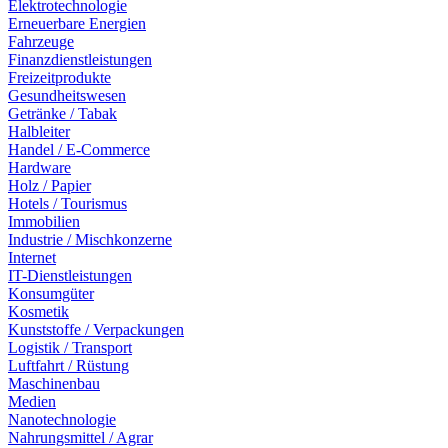
Elektrotechnologie
Erneuerbare Energien
Fahrzeuge
Finanzdienstleistungen
Freizeitprodukte
Gesundheitswesen
Getränke / Tabak
Halbleiter
Handel / E-Commerce
Hardware
Holz / Papier
Hotels / Tourismus
Immobilien
Industrie / Mischkonzerne
Internet
IT-Dienstleistungen
Konsumgüter
Kosmetik
Kunststoffe / Verpackungen
Logistik / Transport
Luftfahrt / Rüstung
Maschinenbau
Medien
Nanotechnologie
Nahrungsmittel / Agrar