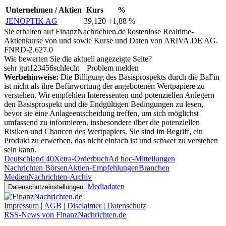
Unternehmen / Aktien
Kurs
%
JENOPTIK AG
39,120
+1,88 %
Sie erhalten auf FinanzNachrichten.de kostenlose Realtime-
Aktienkurse von
und
sowie Kurse und Daten von
ARIVA.DE AG
.
FNRD-2.627.0
Wie bewerten Sie die aktuell angezeigte Seite?
sehr gut
1
2
3
4
5
6
schlecht
Problem melden
Werbehinweise:
Die Billigung des Basisprospekts durch die BaFin
ist nicht als ihre Befürwortung der angebotenen Wertpapiere zu
verstehen. Wir empfehlen Interessenten und potenziellen Anlegern
den Basisprospekt und die Endgültigen Bedingungen zu lesen,
bevor sie eine Anlageentscheidung treffen, um sich möglichst
umfassend zu informieren, insbesondere über die potenziellen
Risiken und Chancen des Wertpapiers. Sie sind im Begriff, ein
Produkt zu erwerben, das nicht einfach ist und schwer zu verstehen
sein kann.
Deutschland 40
Xetra-Orderbuch
Ad hoc-Mitteilungen
Nachrichten Börsen
Aktien-Empfehlungen
Branchen
Medien
Nachrichten-Archiv
Mediadaten
Datenschutzeinstellungen
Impressum | AGB | Disclaimer | Datenschutz
RSS-News von FinanzNachrichten.de