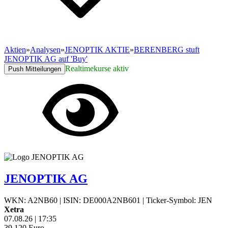
Aktien
»
Analysen
»
JENOPTIK AKTIE
»
BERENBERG stuft
JENOPTIK AG auf 'Buy'
Realtimekurse aktiv
Push Mitteilungen
JENOPTIK AG
WKN: A2NB60
|
ISIN: DE000A2NB601
|
Ticker-Symbol: JEN
Xetra
07.08.26
|
17:35
39,120
Euro