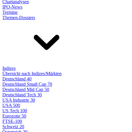
Chartanalysen
IPO-News
Termine
Themen-Dossiers
Indizes
Übersicht nach Indizes/Märkten
Deutschland 40
Deutschland Small Cap 70
Deutschland Mid Cap 50
Deutschland Tech 30
USA Industrie 30
USA 500
US Tech 100
Eurozone 50
FTSE-100
Schweiz 20
Österreich 20