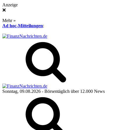
Anzeige
❌
Mehr »
Ad hoc-Mitteilungen
:
Sonntag, 09.08.2026
- Börsentäglich über 12.000 News