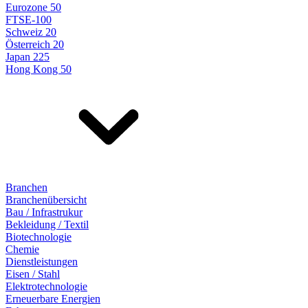
Eurozone 50
FTSE-100
Schweiz 20
Österreich 20
Japan 225
Hong Kong 50
Branchen
Branchenübersicht
Bau / Infrastrukur
Bekleidung / Textil
Biotechnologie
Chemie
Dienstleistungen
Eisen / Stahl
Elektrotechnologie
Erneuerbare Energien