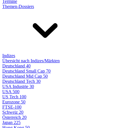
Termine
Themen-Dossiers
Indizes
Übersicht nach Indizes/Märkten
Deutschland 40
Deutschland Small Cap 70
Deutschland Mid Cap 50
Deutschland Tech 30
USA Industrie 30
USA 500
US Tech 100
Eurozone 50
FTSE-100
Schweiz 20
Österreich 20
Japan 225
Hong Kong 50