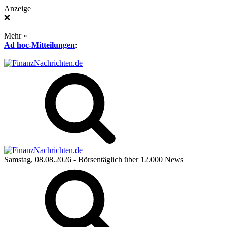
Anzeige
❌
Mehr »
Ad hoc-Mitteilungen
:
Samstag, 08.08.2026
- Börsentäglich über 12.000 News