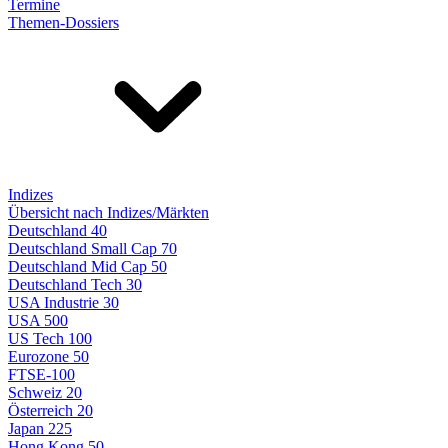
Termine
Themen-Dossiers
Indizes
Übersicht nach Indizes/Märkten
Deutschland 40
Deutschland Small Cap 70
Deutschland Mid Cap 50
Deutschland Tech 30
USA Industrie 30
USA 500
US Tech 100
Eurozone 50
FTSE-100
Schweiz 20
Österreich 20
Japan 225
Hong Kong 50