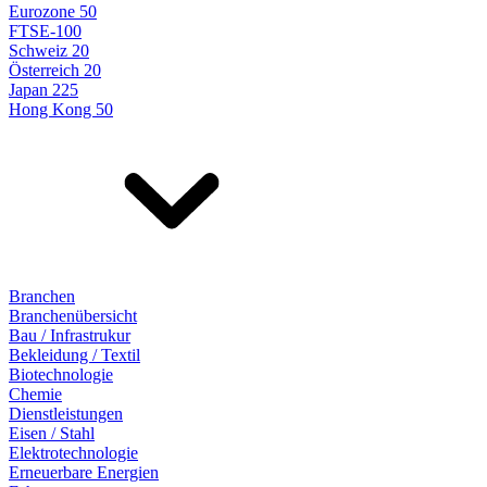
Eurozone 50
FTSE-100
Schweiz 20
Österreich 20
Japan 225
Hong Kong 50
Branchen
Branchenübersicht
Bau / Infrastrukur
Bekleidung / Textil
Biotechnologie
Chemie
Dienstleistungen
Eisen / Stahl
Elektrotechnologie
Erneuerbare Energien