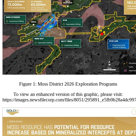
Figure 1: Moss District 2026 Exploration Programs
To view an enhanced version of this graphic, please visit:
https://images.newsfilecorp.com/files/8051/295891_e5fb9b28a4dc997