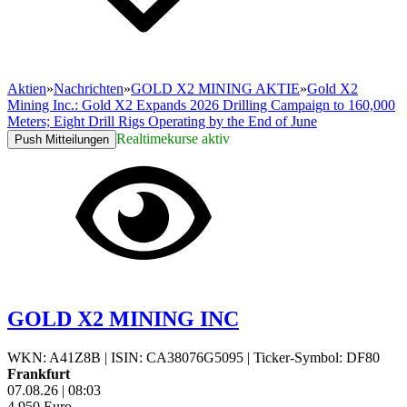
Aktien
»
Nachrichten
»
GOLD X2 MINING AKTIE
»
Gold X2
Mining Inc.: Gold X2 Expands 2026 Drilling Campaign to 160,000
Meters; Eight Drill Rigs Operating by the End of June
Realtimekurse aktiv
Push Mitteilungen
GOLD X2 MINING INC
WKN: A41Z8B
|
ISIN: CA38076G5095
|
Ticker-Symbol: DF80
Frankfurt
07.08.26
|
08:03
4,950
Euro