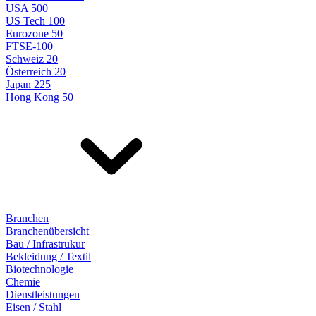
USA 500
US Tech 100
Eurozone 50
FTSE-100
Schweiz 20
Österreich 20
Japan 225
Hong Kong 50
Branchen
Branchenübersicht
Bau / Infrastrukur
Bekleidung / Textil
Biotechnologie
Chemie
Dienstleistungen
Eisen / Stahl