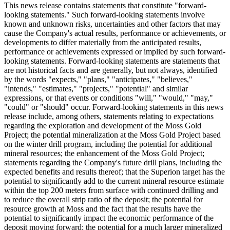
This news release contains statements that constitute "forward-
looking statements." Such forward-looking statements involve
known and unknown risks, uncertainties and other factors that may
cause the Company's actual results, performance or achievements, or
developments to differ materially from the anticipated results,
performance or achievements expressed or implied by such forward-
looking statements. Forward-looking statements are statements that
are not historical facts and are generally, but not always, identified
by the words "expects," "plans," "anticipates," "believes,"
"intends," "estimates," "projects," "potential" and similar
expressions, or that events or conditions "will," "would," "may,"
"could" or "should" occur. Forward-looking statements in this news
release include, among others, statements relating to expectations
regarding the exploration and development of the Moss Gold
Project; the potential mineralization at the Moss Gold Project based
on the winter drill program, including the potential for additional
mineral resources; the enhancement of the Moss Gold Project;
statements regarding the Company's future drill plans, including the
expected benefits and results thereof; that the Superion target has the
potential to significantly add to the current mineral resource estimate
within the top 200 meters from surface with continued drilling and
to reduce the overall strip ratio of the deposit; the potential for
resource growth at Moss and the fact that the results have the
potential to significantly impact the economic performance of the
deposit moving forward; the potential for a much larger mineralized