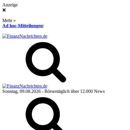
Anzeige
❌
Mehr »
Ad hoc-Mitteilungen
:
Sonntag, 09.08.2026
- Börsentäglich über 12.000 News