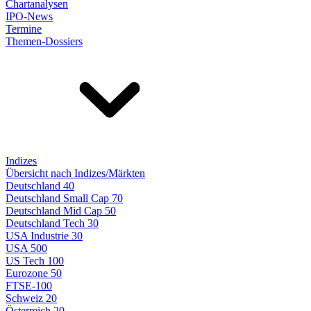
Chartanalysen
IPO-News
Termine
Themen-Dossiers
Indizes
Übersicht nach Indizes/Märkten
Deutschland 40
Deutschland Small Cap 70
Deutschland Mid Cap 50
Deutschland Tech 30
USA Industrie 30
USA 500
US Tech 100
Eurozone 50
FTSE-100
Schweiz 20
Österreich 20