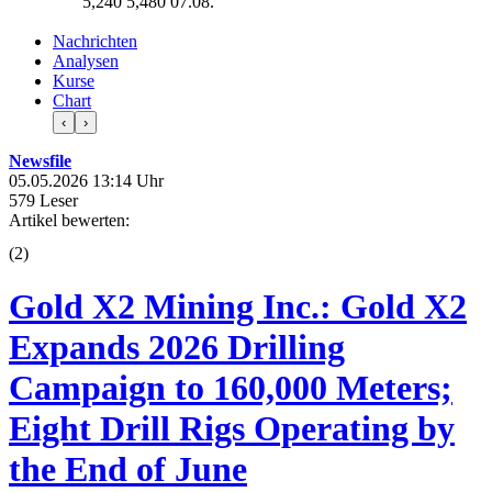
5,240
5,480
07.08.
Nachrichten
Analysen
Kurse
Chart
‹
›
Newsfile
05.05.2026 13:14 Uhr
579 Leser
Artikel bewerten:
(
2
)
Gold X2 Mining Inc.: Gold X2
Expands 2026 Drilling
Campaign to 160,000 Meters;
Eight Drill Rigs Operating by
the End of June