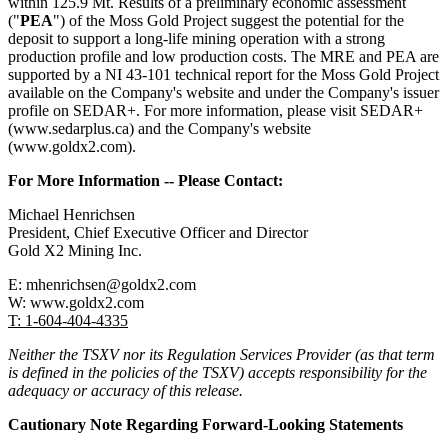
within 125.9 Mt. Results of a preliminary economic assessment
("
PEA
") of the Moss Gold Project suggest the potential for the
deposit to support a long-life mining operation with a strong
production profile and low production costs. The MRE and PEA are
supported by a NI 43-101 technical report for the Moss Gold Project
available on the Company's website and under the Company's issuer
profile on SEDAR+. For more information, please visit SEDAR+
(www.sedarplus.ca) and the Company's website
(www.goldx2.com).
For More Information -- Please Contact:
Michael Henrichsen
President, Chief Executive Officer and Director
Gold X2 Mining Inc.
E: mhenrichsen@goldx2.com
W: www.goldx2.com
T: 1-604-404-4335
Neither the TSXV nor its Regulation Services Provider (as that term
is defined in the policies of the TSXV) accepts responsibility for the
adequacy or accuracy of this release.
Cautionary Note Regarding Forward-Looking Statements