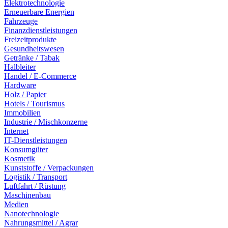
Elektrotechnologie
Erneuerbare Energien
Fahrzeuge
Finanzdienstleistungen
Freizeitprodukte
Gesundheitswesen
Getränke / Tabak
Halbleiter
Handel / E-Commerce
Hardware
Holz / Papier
Hotels / Tourismus
Immobilien
Industrie / Mischkonzerne
Internet
IT-Dienstleistungen
Konsumgüter
Kosmetik
Kunststoffe / Verpackungen
Logistik / Transport
Luftfahrt / Rüstung
Maschinenbau
Medien
Nanotechnologie
Nahrungsmittel / Agrar