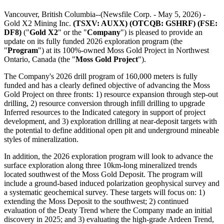
Vancouver, British Columbia--(Newsfile Corp. - May 5, 2026) -
Gold X2 Mining Inc.
(TSXV: AUXX) (OTCQB: GSHRF) (FSE:
DF8)
("
Gold X2
" or the "
Company
") is pleased to provide an
update on its fully funded 2026 exploration program (the
"
Program
") at its 100%-owned Moss Gold Project in Northwest
Ontario, Canada (the "
Moss Gold Project
").
The Company's 2026 drill program of 160,000 meters is fully
funded and has a clearly defined objective of advancing the Moss
Gold Project on three fronts: 1) resource expansion through step-out
drilling, 2) resource conversion through infill drilling to upgrade
Inferred resources to the Indicated category in support of project
development, and 3) exploration drilling at near-deposit targets with
the potential to define additional open pit and underground mineable
styles of mineralization.
In addition, the 2026 exploration program will look to advance the
surface exploration along three 10km-long mineralized trends
located southwest of the Moss Gold Deposit. The program will
include a ground-based induced polarization geophysical survey and
a systematic geochemical survey. These targets will focus on: 1)
extending the Moss Deposit to the southwest; 2) continued
evaluation of the Deaty Trend where the Company made an initial
discovery in 2025; and 3) evaluating the high-grade Ardeen Trend,