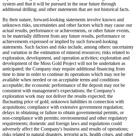
system and that it will be pursued in the near future through
additional drilling; and other statements that are not historical facts.
By their nature, forward-looking statements involve known and
unknown risks, uncertainties and other factors which may cause our
actual results, performance or achievements, or other future events,
to be materially different from any future results, performance or
achievements expressed or implied by such forward-looking
statements. Such factors and risks include, among others: uncertainty
and variation in the estimation of mineral resources; risks related to
exploration, development, and operation activities; exploration and
development of the Moss Gold Project will not be undertaken as
anticipated; the Company may require additional financing from
time to time in order to continue its operations which may not be
available when needed or on acceptable terms and conditions
acceptable; the economic performance of the deposit may not be
consistent with management's expectations; the Company's
exploration work may not deliver the results expected; the
fluctuating price of gold; unknown liabilities in connection with
acquisitions; compliance with extensive government regulation;
delays in obtaining or failure to obtain governmental permits, or
non-compliance with permits; environmental and other regulatory
requirements; domestic and foreign laws and regulations could
adversely affect the Company's business and results of operations;
risks related to natural disasters, terrorist acts, health crises, and other