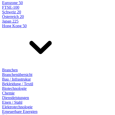
Eurozone 50
FTSE-100
Schweiz 20
Österreich 20
Japan 225
Hong Kong 50
Branchen
Branchenübersicht
Bau / Infrastrukur
Bekleidung / Textil
Biotechnologie
Chemie
Dienstleistungen
Eisen / Stahl
Elektrotechnologie
Erneuerbare Energien