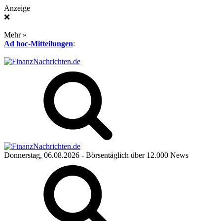
Anzeige
❌
Mehr »
Ad hoc-Mitteilungen
:
Donnerstag, 06.08.2026
- Börsentäglich über 12.000 News