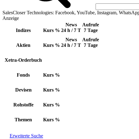
SalesCloser Technologies: Facebook, YouTube, Instagram, WhatsAp
Anzeige
News
Aufrufe
Indizes
Kurs
%
24 h / 7 T
7 Tage
News
Aufrufe
Aktien
Kurs
%
24 h / 7 T
7 Tage
Xetra-Orderbuch
Fonds
Kurs
%
Devisen
Kurs
%
Rohstoffe
Kurs
%
Themen
Kurs
%
Erweiterte Suche