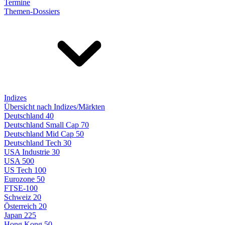
Termine
Themen-Dossiers
Indizes
Übersicht nach Indizes/Märkten
Deutschland 40
Deutschland Small Cap 70
Deutschland Mid Cap 50
Deutschland Tech 30
USA Industrie 30
USA 500
US Tech 100
Eurozone 50
FTSE-100
Schweiz 20
Österreich 20
Japan 225
Hong Kong 50