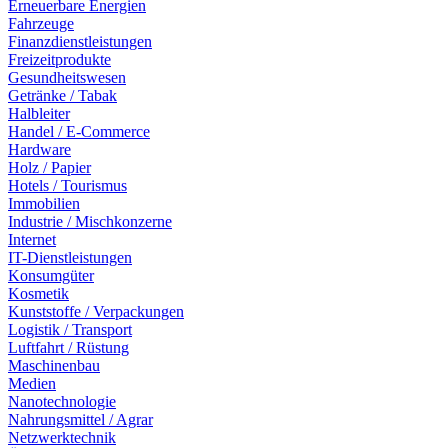
Erneuerbare Energien
Fahrzeuge
Finanzdienstleistungen
Freizeitprodukte
Gesundheitswesen
Getränke / Tabak
Halbleiter
Handel / E-Commerce
Hardware
Holz / Papier
Hotels / Tourismus
Immobilien
Industrie / Mischkonzerne
Internet
IT-Dienstleistungen
Konsumgüter
Kosmetik
Kunststoffe / Verpackungen
Logistik / Transport
Luftfahrt / Rüstung
Maschinenbau
Medien
Nanotechnologie
Nahrungsmittel / Agrar
Netzwerktechnik