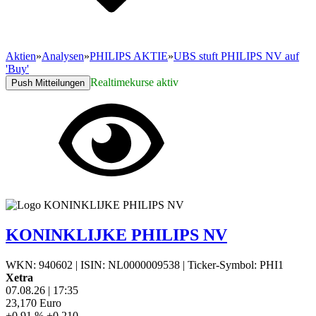
Aktien
»
Analysen
»
PHILIPS AKTIE
»
UBS stuft PHILIPS NV auf
'Buy'
Realtimekurse aktiv
Push Mitteilungen
KONINKLIJKE PHILIPS NV
WKN: 940602
|
ISIN: NL0000009538
|
Ticker-Symbol: PHI1
Xetra
07.08.26
|
17:35
23,170
Euro
+0,91 %
+0,210