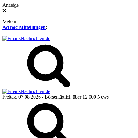
Anzeige
❌
Mehr »
Ad hoc-Mitteilungen
:
Freitag, 07.08.2026
- Börsentäglich über 12.000 News