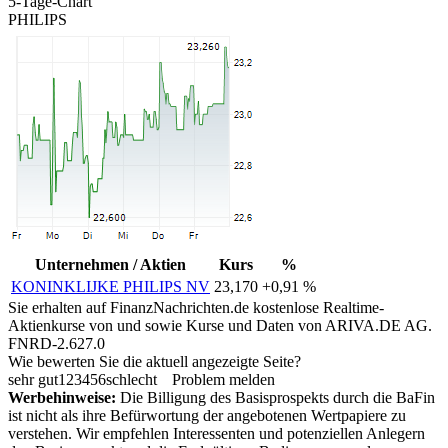
5-Tage-Chart
PHILIPS
Unternehmen / Aktien
Kurs
%
KONINKLIJKE PHILIPS NV
23,170
+0,91 %
Sie erhalten auf FinanzNachrichten.de kostenlose Realtime-
Aktienkurse von
und
sowie Kurse und Daten von
ARIVA.DE AG
.
FNRD-2.627.0
Wie bewerten Sie die aktuell angezeigte Seite?
sehr gut
1
2
3
4
5
6
schlecht
Problem melden
Werbehinweise:
Die Billigung des Basisprospekts durch die BaFin
ist nicht als ihre Befürwortung der angebotenen Wertpapiere zu
verstehen. Wir empfehlen Interessenten und potenziellen Anlegern