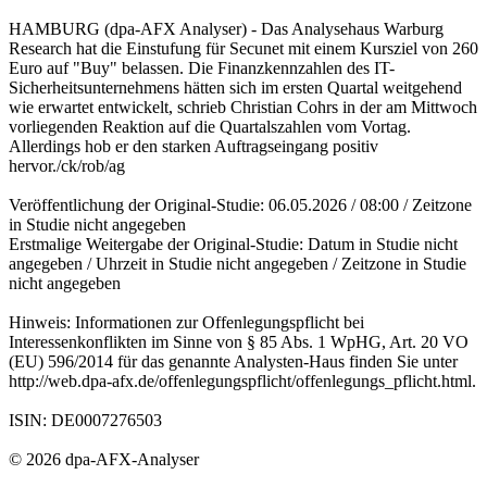
HAMBURG (dpa-AFX Analyser) - Das Analysehaus Warburg
Research hat die Einstufung für Secunet mit einem Kursziel von 260
Euro auf "Buy" belassen. Die Finanzkennzahlen des IT-
Sicherheitsunternehmens hätten sich im ersten Quartal weitgehend
wie erwartet entwickelt, schrieb Christian Cohrs in der am Mittwoch
vorliegenden Reaktion auf die Quartalszahlen vom Vortag.
Allerdings hob er den starken Auftragseingang positiv
hervor./ck/rob/ag
Veröffentlichung der Original-Studie: 06.05.2026 / 08:00 / Zeitzone
in Studie nicht angegeben
Erstmalige Weitergabe der Original-Studie: Datum in Studie nicht
angegeben / Uhrzeit in Studie nicht angegeben / Zeitzone in Studie
nicht angegeben
Hinweis: Informationen zur Offenlegungspflicht bei
Interessenkonflikten im Sinne von § 85 Abs. 1 WpHG, Art. 20 VO
(EU) 596/2014 für das genannte Analysten-Haus finden Sie unter
http://web.dpa-afx.de/offenlegungspflicht/offenlegungs_pflicht.html.
ISIN: DE0007276503
© 2026 dpa-AFX-Analyser