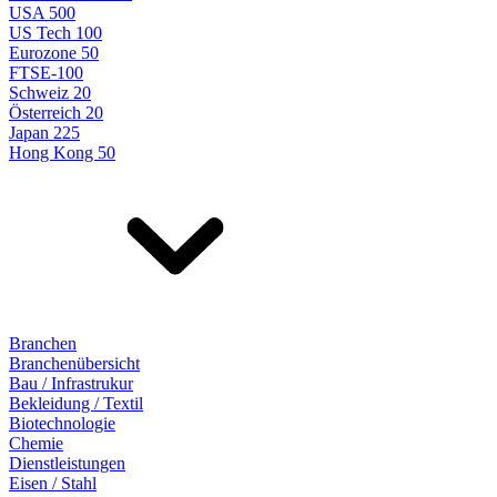
USA 500
US Tech 100
Eurozone 50
FTSE-100
Schweiz 20
Österreich 20
Japan 225
Hong Kong 50
Branchen
Branchenübersicht
Bau / Infrastrukur
Bekleidung / Textil
Biotechnologie
Chemie
Dienstleistungen
Eisen / Stahl