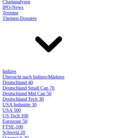
Chartanalysen
IPO-News
Termine
Themen-Dossiers
Indizes
Übersicht nach Indizes/Märkten
Deutschland 40
Deutschland Small Cap 70
Deutschland Mid Cap 50
Deutschland Tech 30
USA Industrie 30
USA 500
US Tech 100
Eurozone 50
FTSE-100
Schweiz 20
Österreich 20