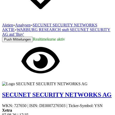
Aktien
»
Analysen
»
SECUNET SECURITY NETWORKS
AKTIE
»
WARBURG RESEARCH stuft SECUNET SECURITY
AG auf 'Buy'
Realtimekurse aktiv
Push Mitteilungen
SECUNET SECURITY NETWORKS AG
WKN: 727650
|
ISIN: DE0007276503
|
Ticker-Symbol: YSN
Xetra
07.08.26
|
17:35