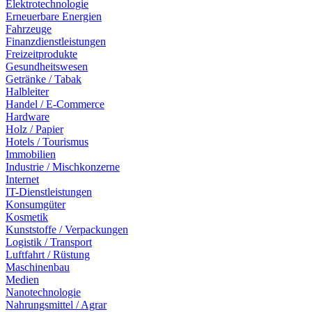
Elektrotechnologie
Erneuerbare Energien
Fahrzeuge
Finanzdienstleistungen
Freizeitprodukte
Gesundheitswesen
Getränke / Tabak
Halbleiter
Handel / E-Commerce
Hardware
Holz / Papier
Hotels / Tourismus
Immobilien
Industrie / Mischkonzerne
Internet
IT-Dienstleistungen
Konsumgüter
Kosmetik
Kunststoffe / Verpackungen
Logistik / Transport
Luftfahrt / Rüstung
Maschinenbau
Medien
Nanotechnologie
Nahrungsmittel / Agrar