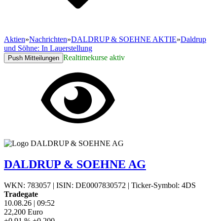
Aktien
»
Nachrichten
»
DALDRUP & SOEHNE AKTIE
»
Daldrup
und Söhne: In Lauerstellung
Realtimekurse aktiv
Push Mitteilungen
DALDRUP & SOEHNE AG
WKN: 783057
|
ISIN: DE0007830572
|
Ticker-Symbol: 4DS
Tradegate
10.08.26
|
09:52
22,200
Euro
+0,91 %
+0,200