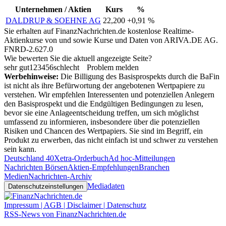
Unternehmen / Aktien
Kurs
%
DALDRUP & SOEHNE AG
22,200
+0,91 %
Sie erhalten auf FinanzNachrichten.de kostenlose Realtime-
Aktienkurse von
und
sowie Kurse und Daten von
ARIVA.DE AG
.
FNRD-2.627.0
Wie bewerten Sie die aktuell angezeigte Seite?
sehr gut
1
2
3
4
5
6
schlecht
Problem melden
Werbehinweise:
Die Billigung des Basisprospekts durch die BaFin
ist nicht als ihre Befürwortung der angebotenen Wertpapiere zu
verstehen. Wir empfehlen Interessenten und potenziellen Anlegern
den Basisprospekt und die Endgültigen Bedingungen zu lesen,
bevor sie eine Anlageentscheidung treffen, um sich möglichst
umfassend zu informieren, insbesondere über die potenziellen
Risiken und Chancen des Wertpapiers. Sie sind im Begriff, ein
Produkt zu erwerben, das nicht einfach ist und schwer zu verstehen
sein kann.
Deutschland 40
Xetra-Orderbuch
Ad hoc-Mitteilungen
Nachrichten Börsen
Aktien-Empfehlungen
Branchen
Medien
Nachrichten-Archiv
Mediadaten
Datenschutzeinstellungen
Impressum | AGB | Disclaimer | Datenschutz
RSS-News von FinanzNachrichten.de