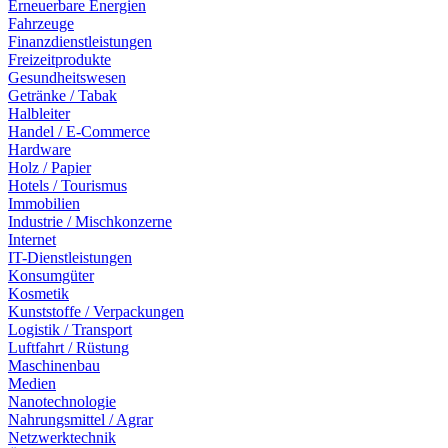
Erneuerbare Energien
Fahrzeuge
Finanzdienstleistungen
Freizeitprodukte
Gesundheitswesen
Getränke / Tabak
Halbleiter
Handel / E-Commerce
Hardware
Holz / Papier
Hotels / Tourismus
Immobilien
Industrie / Mischkonzerne
Internet
IT-Dienstleistungen
Konsumgüter
Kosmetik
Kunststoffe / Verpackungen
Logistik / Transport
Luftfahrt / Rüstung
Maschinenbau
Medien
Nanotechnologie
Nahrungsmittel / Agrar
Netzwerktechnik