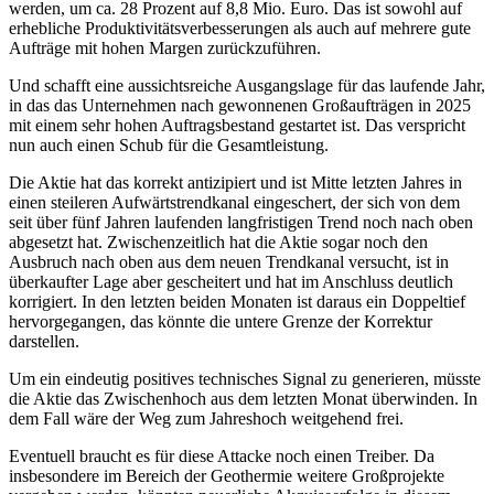
werden, um ca. 28 Prozent auf 8,8 Mio. Euro. Das ist sowohl auf
erhebliche Produktivitätsverbesserungen als auch auf mehrere gute
Aufträge mit hohen Margen zurückzuführen.
Und schafft eine aussichtsreiche Ausgangslage für das laufende Jahr,
in das das Unternehmen nach gewonnenen Großaufträgen in 2025
mit einem sehr hohen Auftragsbestand gestartet ist. Das verspricht
nun auch einen Schub für die Gesamtleistung.
Die Aktie hat das korrekt antizipiert und ist Mitte letzten Jahres in
einen steileren Aufwärtstrendkanal eingeschert, der sich von dem
seit über fünf Jahren laufenden langfristigen Trend noch nach oben
abgesetzt hat. Zwischenzeitlich hat die Aktie sogar noch den
Ausbruch nach oben aus dem neuen Trendkanal versucht, ist in
überkaufter Lage aber gescheitert und hat im Anschluss deutlich
korrigiert. In den letzten beiden Monaten ist daraus ein Doppeltief
hervorgegangen, das könnte die untere Grenze der Korrektur
darstellen.
Um ein eindeutig positives technisches Signal zu generieren, müsste
die Aktie das Zwischenhoch aus dem letzten Monat überwinden. In
dem Fall wäre der Weg zum Jahreshoch weitgehend frei.
Eventuell braucht es für diese Attacke noch einen Treiber. Da
insbesondere im Bereich der Geothermie weitere Großprojekte