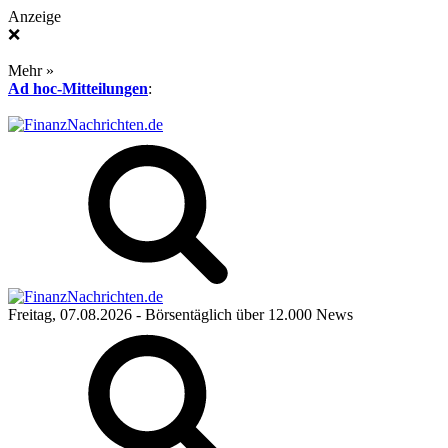
Anzeige
❌
Mehr »
Ad hoc-Mitteilungen
:
Freitag, 07.08.2026
- Börsentäglich über 12.000 News