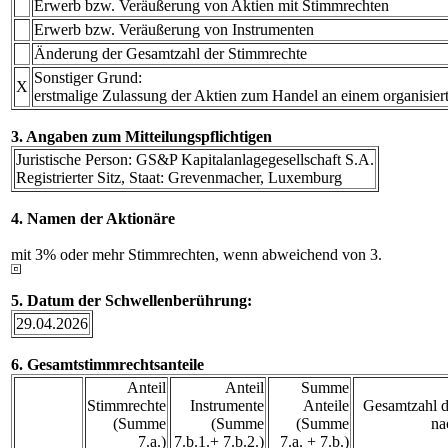
Erwerb bzw. Veräußerung von Aktien mit Stimmrechten
Erwerb bzw. Veräußerung von Instrumenten
Änderung der Gesamtzahl der Stimmrechte
Sonstiger Grund:
X
erstmalige Zulassung der Aktien zum Handel an einem organisier
3. Angaben zum Mitteilungspflichtigen
Juristische Person: GS&P Kapitalanlagegesellschaft S.A.
Registrierter Sitz, Staat: Grevenmacher, Luxemburg
4. Namen der Aktionäre
mit 3% oder mehr Stimmrechten, wenn abweichend von 3.
5. Datum der Schwellenberührung:
29.04.2026
6. Gesamtstimmrechtsanteile
Anteil
Anteil
Summe
Stimmrechte
Instrumente
Anteile
Gesamtzahl d
(Summe
(Summe
(Summe
na
7.a.)
7.b.1.+ 7.b.2.)
7.a. + 7.b.)