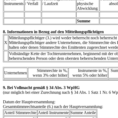
Instruments
/ Verfall
/ Laufzeit
physische
absol
Abwicklung
Summe
8. Informationen in Bezug auf den Mitteilungspflichtigen
Mitteilungspflichtiger (3.) wird weder beherrscht noch beherrscht
X
Mitteilungspflichtiger andere Unternehmen, die Stimmrechte des E
halten oder denen Stimmrechte des Emittenten zugerechnet werde
Vollständige Kette der Tochterunternehmen, beginnend mit der ob
beherrschenden Person oder dem obersten beherrschenden Unte
Stimmrechte in %,
Instrumente in %,
Sum
Unternehmen
wenn 3% oder höher
wenn 5% oder höher
9. Bei Vollmacht gemäß § 34 Abs. 3 WpHG
(nur möglich bei einer Zurechnung nach § 34 Abs. 1 Satz 1 Nr. 6 
Datum der Hauptversammlung:
Gesamtstimmrechtsanteile (6.) nach der Hauptversammlung:
Anteil Stimmrechte
Anteil Instrumente
Summe Anteile