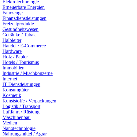
Elektrotechnologie
Erneuerbare Energien
Fahrzeuge
Finanzdienstleistungen
Freizeitprodukte
Gesundheitswesen
Getränke / Tabak
Halbleiter
Handel / E-Commerce
Hardware
Holz / Papier
Hotels / Tourismus
Immobilien
Industrie / Mischkonzerne
Internet
IT-Dienstleistungen
Konsumgüter
Kosmetik
Kunststoffe / Verpackungen
Logistik / Transport
Luftfahrt / Rüstung
Maschinenbau
Medien
Nanotechnologie
Nahrungsmittel / Agrar