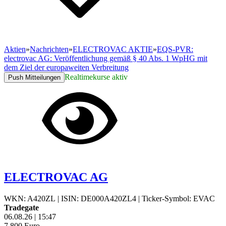
Aktien
»
Nachrichten
»
ELECTROVAC AKTIE
»
EQS-PVR:
electrovac AG: Veröffentlichung gemäß § 40 Abs. 1 WpHG mit
dem Ziel der europaweiten Verbreitung
Realtimekurse aktiv
Push Mitteilungen
ELECTROVAC AG
WKN: A420ZL
|
ISIN: DE000A420ZL4
|
Ticker-Symbol: EVAC
Tradegate
06.08.26
|
15:47
7,800
Euro