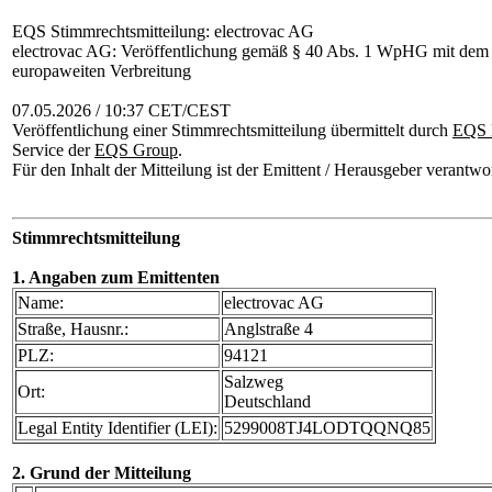
EQS Stimmrechtsmitteilung: electrovac AG
electrovac AG: Veröffentlichung gemäß § 40 Abs. 1 WpHG mit dem 
europaweiten Verbreitung
07.05.2026 / 10:37 CET/CEST
Veröffentlichung einer Stimmrechtsmitteilung übermittelt durch
EQS 
Service der
EQS Group
.
Für den Inhalt der Mitteilung ist der Emittent / Herausgeber verantwor
Stimmrechtsmitteilung
1. Angaben zum Emittenten
Name:
electrovac AG
Straße, Hausnr.:
Anglstraße 4
PLZ:
94121
Salzweg
Ort:
Deutschland
Legal Entity Identifier (LEI):
5299008TJ4LODTQQNQ85
2. Grund der Mitteilung