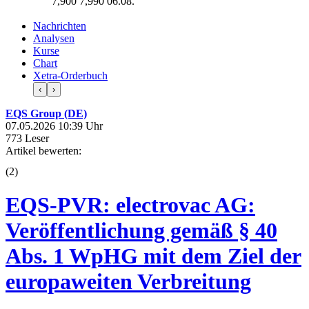
7,900
7,990
06.08.
Nachrichten
Analysen
Kurse
Chart
Xetra-Orderbuch
‹
›
EQS Group (DE)
07.05.2026 10:39 Uhr
773 Leser
Artikel bewerten:
(
2
)
EQS-PVR: electrovac AG:
Veröffentlichung gemäß § 40
Abs. 1 WpHG mit dem Ziel der
europaweiten Verbreitung