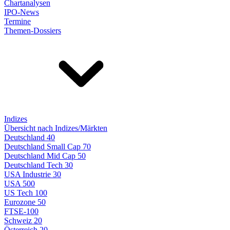
Chartanalysen
IPO-News
Termine
Themen-Dossiers
Indizes
Übersicht nach Indizes/Märkten
Deutschland 40
Deutschland Small Cap 70
Deutschland Mid Cap 50
Deutschland Tech 30
USA Industrie 30
USA 500
US Tech 100
Eurozone 50
FTSE-100
Schweiz 20
Österreich 20