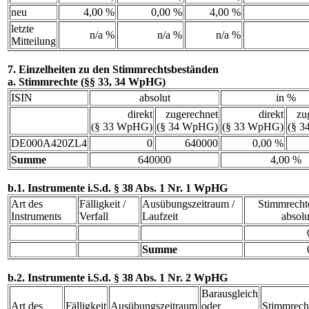
neu
4,00 %
0,00 %
4,00 %
letzte
n/a %
n/a %
n/a %
Mitteilung
7. Einzelheiten zu den Stimmrechtsbeständen
a. Stimmrechte (§§ 33, 34 WpHG)
ISIN
absolut
in %
direkt
zugerechnet
direkt
zu
(§ 33 WpHG)
(§ 34 WpHG)
(§ 33 WpHG)
(§ 
DE000A420ZL4
0
640000
0,00 %
Summe
640000
4,00 %
b.1. Instrumente i.S.d. § 38 Abs. 1 Nr. 1 WpHG
Art des
Fälligkeit /
Ausübungszeitraum /
Stimmrecht
Instruments
Verfall
Laufzeit
absolu
Summe
b.2. Instrumente i.S.d. § 38 Abs. 1 Nr. 2 WpHG
Barausgleich
Art des
Fälligkeit
Ausübungszeitraum
oder
Stimmrech