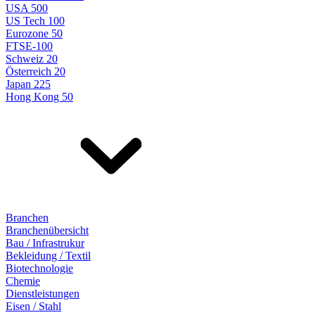
USA 500
US Tech 100
Eurozone 50
FTSE-100
Schweiz 20
Österreich 20
Japan 225
Hong Kong 50
Branchen
Branchenübersicht
Bau / Infrastrukur
Bekleidung / Textil
Biotechnologie
Chemie
Dienstleistungen
Eisen / Stahl