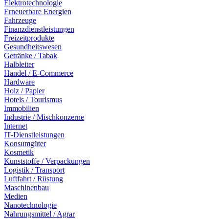
Elektrotechnologie
Erneuerbare Energien
Fahrzeuge
Finanzdienstleistungen
Freizeitprodukte
Gesundheitswesen
Getränke / Tabak
Halbleiter
Handel / E-Commerce
Hardware
Holz / Papier
Hotels / Tourismus
Immobilien
Industrie / Mischkonzerne
Internet
IT-Dienstleistungen
Konsumgüter
Kosmetik
Kunststoffe / Verpackungen
Logistik / Transport
Luftfahrt / Rüstung
Maschinenbau
Medien
Nanotechnologie
Nahrungsmittel / Agrar