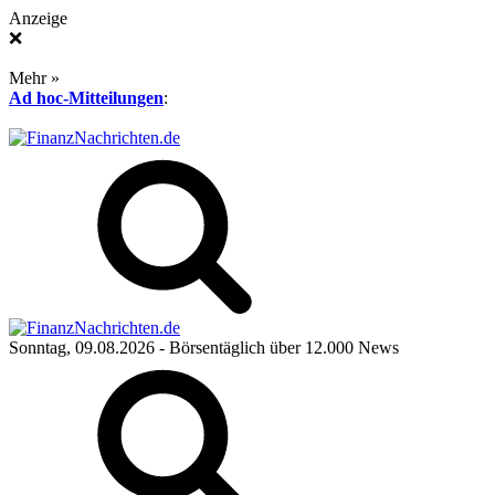
Anzeige
❌
Mehr »
Ad hoc-Mitteilungen
:
Sonntag, 09.08.2026
- Börsentäglich über 12.000 News