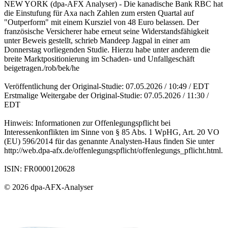
NEW YORK (dpa-AFX Analyser) - Die kanadische Bank RBC hat
die Einstufung für Axa nach Zahlen zum ersten Quartal auf
"Outperform" mit einem Kursziel von 48 Euro belassen. Der
französische Versicherer habe erneut seine Widerstandsfähigkeit
unter Beweis gestellt, schrieb Mandeep Jagpal in einer am
Donnerstag vorliegenden Studie. Hierzu habe unter anderem die
breite Marktpositionierung im Schaden- und Unfallgeschäft
beigetragen./rob/bek/he
Veröffentlichung der Original-Studie: 07.05.2026 / 10:49 / EDT
Erstmalige Weitergabe der Original-Studie: 07.05.2026 / 11:30 /
EDT
Hinweis: Informationen zur Offenlegungspflicht bei
Interessenkonflikten im Sinne von § 85 Abs. 1 WpHG, Art. 20 VO
(EU) 596/2014 für das genannte Analysten-Haus finden Sie unter
http://web.dpa-afx.de/offenlegungspflicht/offenlegungs_pflicht.html.
ISIN: FR0000120628
© 2026 dpa-AFX-Analyser