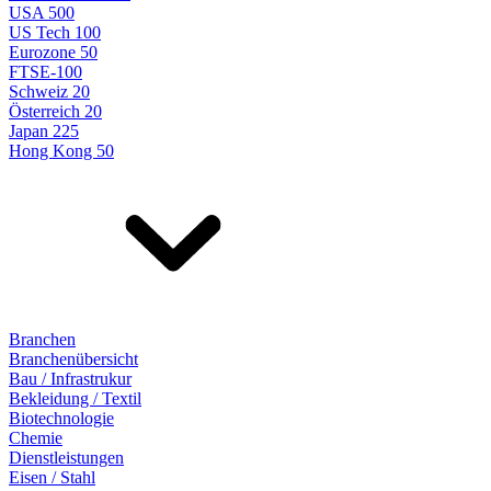
USA 500
US Tech 100
Eurozone 50
FTSE-100
Schweiz 20
Österreich 20
Japan 225
Hong Kong 50
Branchen
Branchenübersicht
Bau / Infrastrukur
Bekleidung / Textil
Biotechnologie
Chemie
Dienstleistungen
Eisen / Stahl