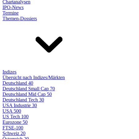
Chartanalysen
IPO-News
Termine
Themen-Dossiers
Indizes
Übersicht nach Indizes/Märkten
Deutschland 40
Deutschland Small Cap 70
Deutschland Mid Cap 50
Deutschland Tech 30
USA Industrie 30
USA 500
US Tech 100
Eurozone 50
FTSE-100
Schweiz 20
Österreich 20