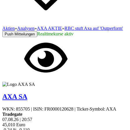
Aktien
»
Analysen
»
AXA AKTIE
»
RBC stuft Axa auf 'Outperform'
Realtimekurse aktiv
Push Mitteilungen
AXA SA
WKN: 855705
|
ISIN: FR0000120628
|
Ticker-Symbol: AXA
Tradegate
07.08.26
|
20:57
45,010
Euro
-0,24 %
-0,110