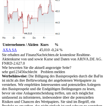
Unternehmen / Aktien
Kurs
%
AXA SA
45,010
-0,24 %
Sie erhalten auf FinanzNachrichten.de kostenlose Realtime-
Aktienkurse von
und
sowie Kurse und Daten von
ARIVA.DE AG
.
FNRD-2.627.0
Wie bewerten Sie die aktuell angezeigte Seite?
sehr gut
1
2
3
4
5
6
schlecht
Problem melden
Werbehinweise:
Die Billigung des Basisprospekts durch die BaFin
ist nicht als ihre Befürwortung der angebotenen Wertpapiere zu
verstehen. Wir empfehlen Interessenten und potenziellen Anlegern
den Basisprospekt und die Endgültigen Bedingungen zu lesen,
bevor sie eine Anlageentscheidung treffen, um sich möglichst
umfassend zu informieren, insbesondere über die potenziellen
Risiken und Chancen des Wertpapiers. Sie sind im Begriff, ein
Produkt zu erwerben, das nicht einfach ist und schwer zu verstehen