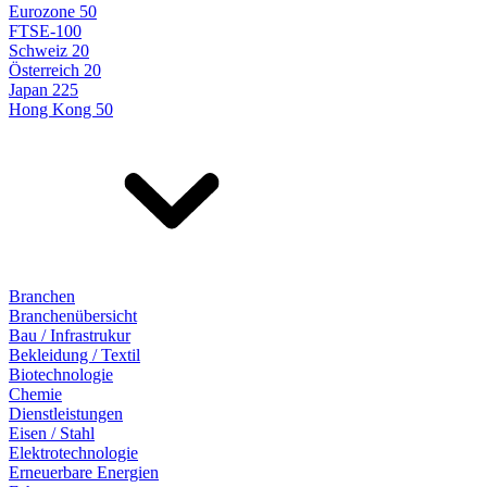
Eurozone 50
FTSE-100
Schweiz 20
Österreich 20
Japan 225
Hong Kong 50
Branchen
Branchenübersicht
Bau / Infrastrukur
Bekleidung / Textil
Biotechnologie
Chemie
Dienstleistungen
Eisen / Stahl
Elektrotechnologie
Erneuerbare Energien