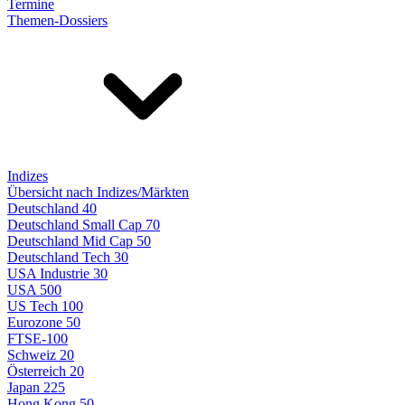
Termine
Themen-Dossiers
Indizes
Übersicht nach Indizes/Märkten
Deutschland 40
Deutschland Small Cap 70
Deutschland Mid Cap 50
Deutschland Tech 30
USA Industrie 30
USA 500
US Tech 100
Eurozone 50
FTSE-100
Schweiz 20
Österreich 20
Japan 225
Hong Kong 50