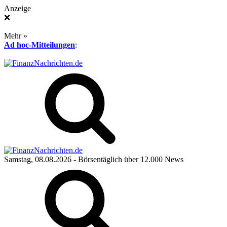
Anzeige
❌
Mehr »
Ad hoc-Mitteilungen
:
Samstag, 08.08.2026
- Börsentäglich über 12.000 News