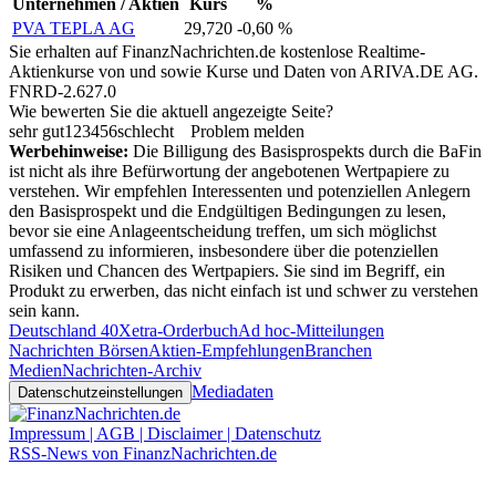
Unternehmen / Aktien
Kurs
%
PVA TEPLA AG
29,720
-0,60 %
Sie erhalten auf FinanzNachrichten.de kostenlose Realtime-
Aktienkurse von
und
sowie Kurse und Daten von
ARIVA.DE AG
.
FNRD-2.627.0
Wie bewerten Sie die aktuell angezeigte Seite?
sehr gut
1
2
3
4
5
6
schlecht
Problem melden
Werbehinweise:
Die Billigung des Basisprospekts durch die BaFin
ist nicht als ihre Befürwortung der angebotenen Wertpapiere zu
verstehen. Wir empfehlen Interessenten und potenziellen Anlegern
den Basisprospekt und die Endgültigen Bedingungen zu lesen,
bevor sie eine Anlageentscheidung treffen, um sich möglichst
umfassend zu informieren, insbesondere über die potenziellen
Risiken und Chancen des Wertpapiers. Sie sind im Begriff, ein
Produkt zu erwerben, das nicht einfach ist und schwer zu verstehen
sein kann.
Deutschland 40
Xetra-Orderbuch
Ad hoc-Mitteilungen
Nachrichten Börsen
Aktien-Empfehlungen
Branchen
Medien
Nachrichten-Archiv
Mediadaten
Datenschutzeinstellungen
Impressum | AGB | Disclaimer | Datenschutz
RSS-News von FinanzNachrichten.de