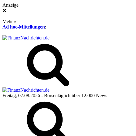
Anzeige
❌
Mehr »
Ad hoc-Mitteilungen
:
Freitag, 07.08.2026
- Börsentäglich über 12.000 News