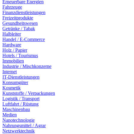
Erneuerbare Energien
Fahrzeuge
Finanzdienstleistungen
Freizeitprodukte
Gesundheitswesen
Getränke / Tabak
Halbleiter
Handel / E-Commerce
Hardware
Holz / Papier
Hotels / Tourismus
Immobilien
Industrie / Mischkonzerne
Internet
IT-Dienstleistungen
Konsumgüter
Kosmetik
Kunststoffe / Verpackungen
Logistik / Transport
Luftfahrt / Rüstung
Maschinenbau
Medien
Nanotechnologie
Nahrungsmittel / Agrar
Netzwerktechnik