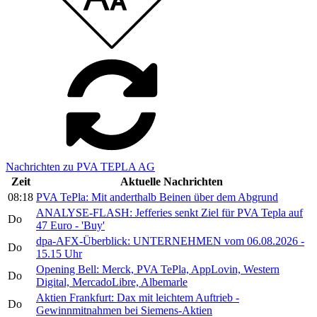
Nachrichten zu PVA TEPLA AG
Zeit
Aktuelle Nachrichten
08:18
PVA TePla: Mit anderthalb Beinen über dem Abgrund
ANALYSE-FLASH: Jefferies senkt Ziel für PVA Tepla auf
Do
47 Euro - 'Buy'
dpa-AFX-Überblick: UNTERNEHMEN vom 06.08.2026 -
Do
15.15 Uhr
Opening Bell: Merck, PVA TePla, AppLovin, Western
Do
Digital, MercadoLibre, Albemarle
Aktien Frankfurt: Dax mit leichtem Auftrieb -
Do
Gewinnmitnahmen bei Siemens-Aktien