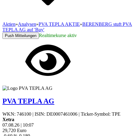
Aktien
»
Analysen
»
PVA TEPLA AKTIE
»
BERENBERG stuft PVA
TEPLA AG auf 'Buy'
Realtimekurse aktiv
Push Mitteilungen
PVA TEPLA AG
WKN: 746100
|
ISIN: DE0007461006
|
Ticker-Symbol: TPE
Xetra
07.08.26
|
10:07
29,720
Euro
-0,60 %
-0,180