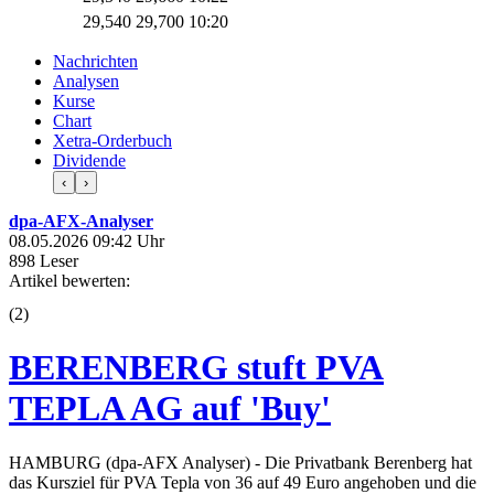
29,540
29,700
10:20
Nachrichten
Analysen
Kurse
Chart
Xetra-Orderbuch
Dividende
‹
›
dpa-AFX-Analyser
08.05.2026 09:42 Uhr
898 Leser
Artikel bewerten:
(
2
)
BERENBERG stuft PVA
TEPLA AG auf 'Buy'
HAMBURG (dpa-AFX Analyser) - Die Privatbank Berenberg hat
das Kursziel für PVA Tepla von 36 auf 49 Euro angehoben und die