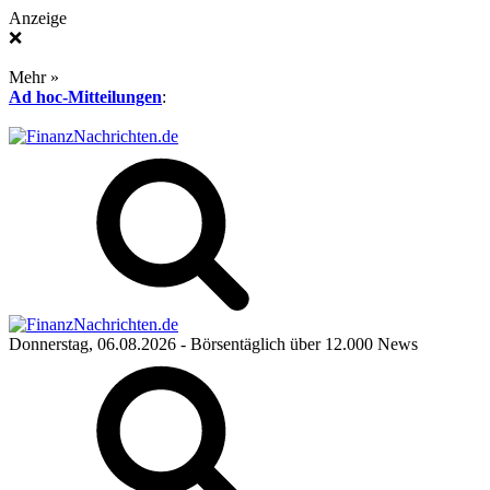
Anzeige
❌
Mehr »
Ad hoc-Mitteilungen
:
Donnerstag, 06.08.2026
- Börsentäglich über 12.000 News