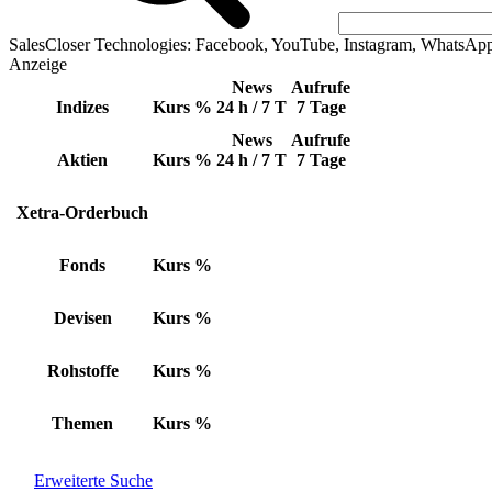
SalesCloser Technologies: Facebook, YouTube, Instagram, WhatsAp
Anzeige
News
Aufrufe
Indizes
Kurs
%
24 h / 7 T
7 Tage
News
Aufrufe
Aktien
Kurs
%
24 h / 7 T
7 Tage
Xetra-Orderbuch
Fonds
Kurs
%
Devisen
Kurs
%
Rohstoffe
Kurs
%
Themen
Kurs
%
Erweiterte Suche