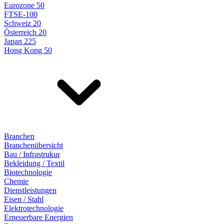
Eurozone 50
FTSE-100
Schweiz 20
Österreich 20
Japan 225
Hong Kong 50
Branchen
Branchenübersicht
Bau / Infrastrukur
Bekleidung / Textil
Biotechnologie
Chemie
Dienstleistungen
Eisen / Stahl
Elektrotechnologie
Erneuerbare Energien