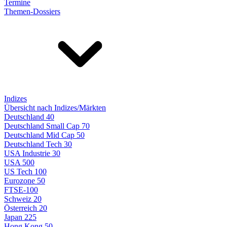
Termine
Themen-Dossiers
Indizes
Übersicht nach Indizes/Märkten
Deutschland 40
Deutschland Small Cap 70
Deutschland Mid Cap 50
Deutschland Tech 30
USA Industrie 30
USA 500
US Tech 100
Eurozone 50
FTSE-100
Schweiz 20
Österreich 20
Japan 225
Hong Kong 50