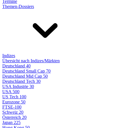
Termine
Themen-Dossiers
Indizes
Übersicht nach Indizes/Märkten
Deutschland 40
Deutschland Small Cap 70
Deutschland Mid Cap 50
Deutschland Tech 30
USA Industrie 30
USA 500
US Tech 100
Eurozone 50
FTSE-100
Schweiz 20
Österreich 20
Japan 225
Hong Kong 50