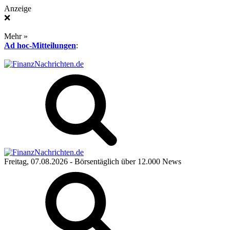
Anzeige
❌
Mehr »
Ad hoc-Mitteilungen
:
Freitag, 07.08.2026
- Börsentäglich über 12.000 News