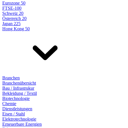
Eurozone 50
FTSE-100
Schweiz 20
Österreich 20
Japan 225
Hong Kong 50
Branchen
Branchenübersicht
Bau / Infrastrukur
Bekleidung / Textil
Biotechnologie
Chemie
Dienstleistungen
Eisen / Stahl
Elektrotechnologie
Erneuerbare Energien