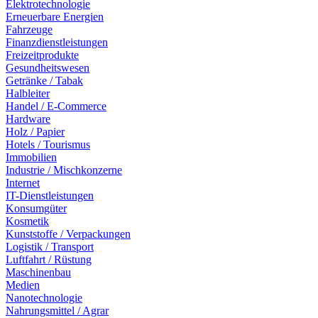
Elektrotechnologie
Erneuerbare Energien
Fahrzeuge
Finanzdienstleistungen
Freizeitprodukte
Gesundheitswesen
Getränke / Tabak
Halbleiter
Handel / E-Commerce
Hardware
Holz / Papier
Hotels / Tourismus
Immobilien
Industrie / Mischkonzerne
Internet
IT-Dienstleistungen
Konsumgüter
Kosmetik
Kunststoffe / Verpackungen
Logistik / Transport
Luftfahrt / Rüstung
Maschinenbau
Medien
Nanotechnologie
Nahrungsmittel / Agrar