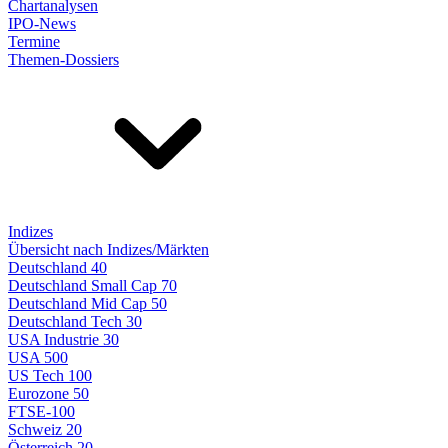
Chartanalysen
IPO-News
Termine
Themen-Dossiers
Indizes
Übersicht nach Indizes/Märkten
Deutschland 40
Deutschland Small Cap 70
Deutschland Mid Cap 50
Deutschland Tech 30
USA Industrie 30
USA 500
US Tech 100
Eurozone 50
FTSE-100
Schweiz 20
Österreich 20