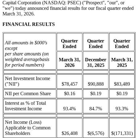
Capital Corporation (NASDAQ: PSEC) ("Prospect", "our", or
"we") today announced financial results for our fiscal quarter ended
March 31, 2026.
FINANCIAL RESULTS
Quarter
Quarter
Quarter
All amounts in $000's
Ended
Ended
Ended
except
per share amounts (on
weighted average
basis
March 31,
December
March 31,
for period numbers)
2026
31, 2025
2025
Net Investment Income
("NII")
$78,457
$90,888
$83,489
NII per Common Share
$0.16
$0.19
$0.19
Interest as % of Total
Investment Income
93.4%
84.7%
93.3%
Net Income (Loss)
Applicable to Common
Shareholders
$26,408
$(6,576)
$(171,331)