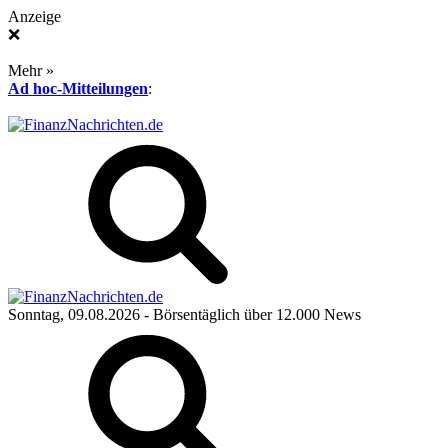
Anzeige
❌
Mehr »
Ad hoc-Mitteilungen
:
Sonntag, 09.08.2026
- Börsentäglich über 12.000 News