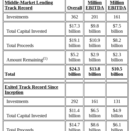
Middle-Market Lending
Million
Million
Track Record
Overall
EBITDA
EBITDA
Investments
362
201
161
$17.3
$9.8
$7.5
Total Capital Invested
billion
billion
billion
$19.1
$10.9
$8.2
Total Proceeds
billion
billion
billion
$5.2
$2.9
$2.3
(1)
billion
billion
billion
Amount Remaining
$24.3
$13.8
$10.5
Total
billion
billion
billion
Exited Track Record Since
Inception
Investments
292
161
131
$11.4
$6.5
$4.9
Total Capital Invested
billion
billion
billion
$14.7
$8.6
$6.1
Total Proceeds
billion
billion
billion