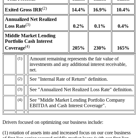
(2)
14.4%
16.9%
10.4%
Exited Gross IRR
Annualized Net Realized
(3)
0.2%
0.1%
0.4%
Loss Rate
Middle Market Lending
Portfolio Cash Interest
(4)
205%
230%
165%
Coverage
(1)
Amount remaining represents the fair value of
investments and any additional interest receivable,
net.
(2)
See "Internal Rate of Return" definition.
(3)
See "Annualized Net Realized Loss Rate" definition.
(4)
See "Middle Market Lending Portfolio Company
EBITDA and Cash Interest Coverage".
Drivers focused on optimizing our business include:
(1) rotation of assets into and increased focus on our core business