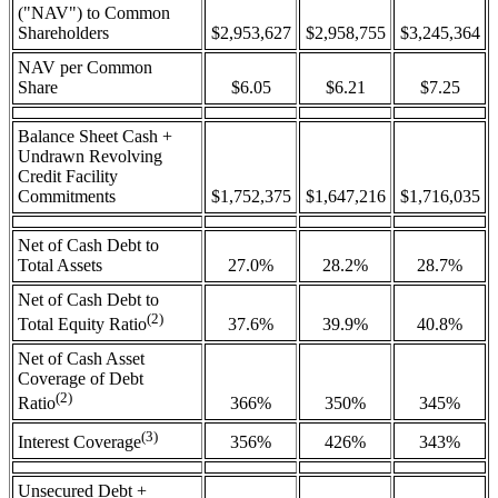
("NAV") to Common
Shareholders
$2,953,627
$2,958,755
$3,245,364
NAV per Common
Share
$6.05
$6.21
$7.25
Balance Sheet Cash +
Undrawn Revolving
Credit Facility
Commitments
$1,752,375
$1,647,216
$1,716,035
Net of Cash Debt to
Total Assets
27.0%
28.2%
28.7%
Net of Cash Debt to
(2)
37.6%
39.9%
40.8%
Total Equity Ratio
Net of Cash Asset
Coverage of Debt
(2)
366%
350%
345%
Ratio
(3)
356%
426%
343%
Interest Coverage
Unsecured Debt +