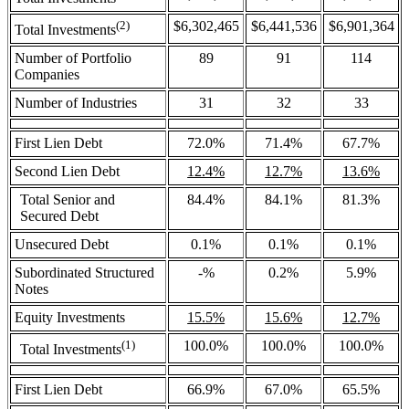
(2)
$6,302,465
$6,441,536
$6,901,364
Total Investments
Number of Portfolio
89
91
114
Companies
Number of Industries
31
32
33
First Lien Debt
72.0%
71.4%
67.7%
Second Lien Debt
12.4%
12.7%
13.6%
Total Senior and
84.4%
84.1%
81.3%
Secured Debt
Unsecured Debt
0.1%
0.1%
0.1%
Subordinated Structured
-%
0.2%
5.9%
Notes
Equity Investments
15.5%
15.6%
12.7%
(1)
100.0%
100.0%
100.0%
Total Investments
First Lien Debt
66.9%
67.0%
65.5%