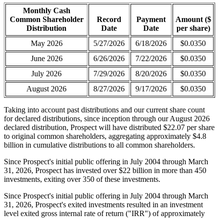
Monthly Cash
Common Shareholder
Record
Payment
Amount ($
Distribution
Date
Date
per share)
May 2026
5/27/2026
6/18/2026
$0.0350
June 2026
6/26/2026
7/22/2026
$0.0350
July 2026
7/29/2026
8/20/2026
$0.0350
August 2026
8/27/2026
9/17/2026
$0.0350
Taking into account past distributions and our current share count
for declared distributions, since inception through our August 2026
declared distribution, Prospect will have distributed $22.07 per share
to original common shareholders, aggregating approximately $4.8
billion in cumulative distributions to all common shareholders.
Since Prospect's initial public offering in July 2004 through March
31, 2026, Prospect has invested over $22 billion in more than 450
investments, exiting over 350 of these investments.
Since Prospect's initial public offering in July 2004 through March
31, 2026, Prospect's exited investments resulted in an investment
level exited gross internal rate of return ("IRR") of approximately