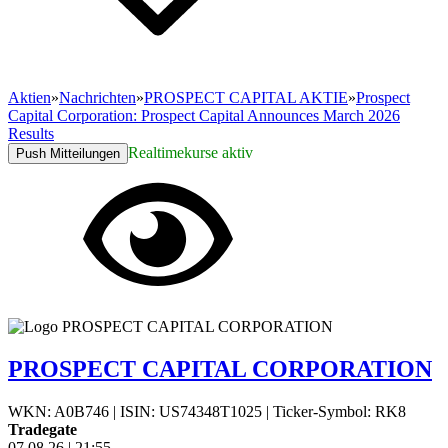
Aktien
»
Nachrichten
»
PROSPECT CAPITAL AKTIE
»
Prospect
Capital Corporation: Prospect Capital Announces March 2026
Results
Realtimekurse aktiv
Push Mitteilungen
PROSPECT CAPITAL CORPORATION
WKN: A0B746
|
ISIN: US74348T1025
|
Ticker-Symbol: RK8
Tradegate
07.08.26
|
21:55