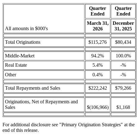
Quarter
Quarter
Ended
Ended
March 31,
December
All amounts in $000's
2026
31, 2025
Total Originations
$115,276
$80,434
Middle-Market
94.2%
100.0%
Real Estate
5.4%
-%
Other
0.4%
-%
Total Repayments and Sales
$222,242
$79,266
Originations, Net of Repayments and
Sales
$(106,966)
$1,168
For additional disclosure see "Primary Origination Strategies" at the
end of this release.