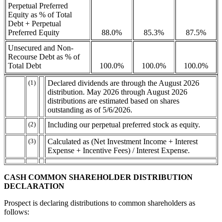
Perpetual Preferred
Equity as % of Total
Debt + Perpetual
Preferred Equity
88.0%
85.3%
87.5%
Unsecured and Non-
Recourse Debt as % of
Total Debt
100.0%
100.0%
100.0%
(1)
Declared dividends are through the August 2026
distribution. May 2026 through August 2026
distributions are estimated based on shares
outstanding as of 5/6/2026.
(2)
Including our perpetual preferred stock as equity.
(3)
Calculated as (Net Investment Income + Interest
Expense + Incentive Fees) / Interest Expense.
CASH COMMON SHAREHOLDER DISTRIBUTION
DECLARATION
Prospect is declaring distributions to common shareholders as
follows: