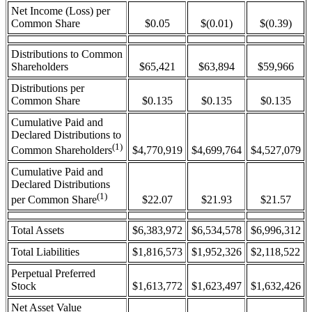
Net Income (Loss) per
Common Share
$0.05
$(0.01)
$(0.39)
Distributions to Common
Shareholders
$65,421
$63,894
$59,966
Distributions per
Common Share
$0.135
$0.135
$0.135
Cumulative Paid and
Declared Distributions to
(1)
$4,770,919
$4,699,764
$4,527,079
Common Shareholders
Cumulative Paid and
Declared Distributions
(1)
$22.07
$21.93
$21.57
per Common Share
Total Assets
$6,383,972
$6,534,578
$6,996,312
Total Liabilities
$1,816,573
$1,952,326
$2,118,522
Perpetual Preferred
Stock
$1,613,772
$1,623,497
$1,632,426
Net Asset Value