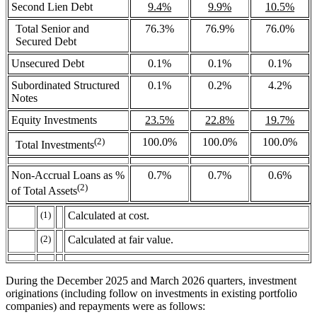
Second Lien Debt
9.4%
9.9%
10.5%
Total Senior and
76.3%
76.9%
76.0%
Secured Debt
Unsecured Debt
0.1%
0.1%
0.1%
Subordinated Structured
0.1%
0.2%
4.2%
Notes
Equity Investments
23.5%
22.8%
19.7%
(2)
100.0%
100.0%
100.0%
Total Investments
Non-Accrual Loans as %
0.7%
0.7%
0.6%
(2)
of Total Assets
(1)
Calculated at cost.
(2)
Calculated at fair value.
During the December 2025 and March 2026 quarters, investment
originations (including follow on investments in existing portfolio
companies) and repayments were as follows: