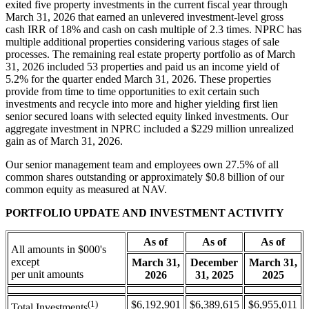
exited five property investments in the current fiscal year through
March 31, 2026 that earned an unlevered investment-level gross
cash IRR of 18% and cash on cash multiple of 2.3 times. NPRC has
multiple additional properties considering various stages of sale
processes. The remaining real estate property portfolio as of March
31, 2026 included 53 properties and paid us an income yield of
5.2% for the quarter ended March 31, 2026. These properties
provide from time to time opportunities to exit certain such
investments and recycle into more and higher yielding first lien
senior secured loans with selected equity linked investments. Our
aggregate investment in NPRC included a $229 million unrealized
gain as of March 31, 2026.
Our senior management team and employees own 27.5% of all
common shares outstanding or approximately $0.8 billion of our
common equity as measured at NAV.
PORTFOLIO UPDATE AND INVESTMENT ACTIVITY
As of
As of
As of
All amounts in $000's
except
March 31,
December
March 31,
per unit amounts
2026
31, 2025
2025
(1)
$6,192,901
$6,389,615
$6,955,011
Total Investments