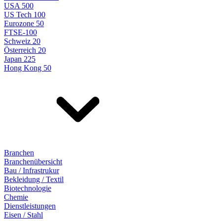
USA 500
US Tech 100
Eurozone 50
FTSE-100
Schweiz 20
Österreich 20
Japan 225
Hong Kong 50
Branchen
Branchenübersicht
Bau / Infrastrukur
Bekleidung / Textil
Biotechnologie
Chemie
Dienstleistungen
Eisen / Stahl