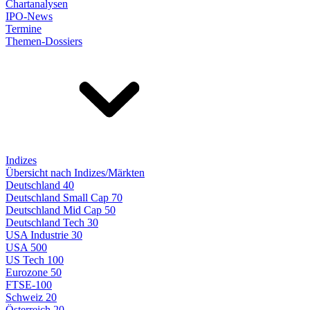
Chartanalysen
IPO-News
Termine
Themen-Dossiers
Indizes
Übersicht nach Indizes/Märkten
Deutschland 40
Deutschland Small Cap 70
Deutschland Mid Cap 50
Deutschland Tech 30
USA Industrie 30
USA 500
US Tech 100
Eurozone 50
FTSE-100
Schweiz 20
Österreich 20