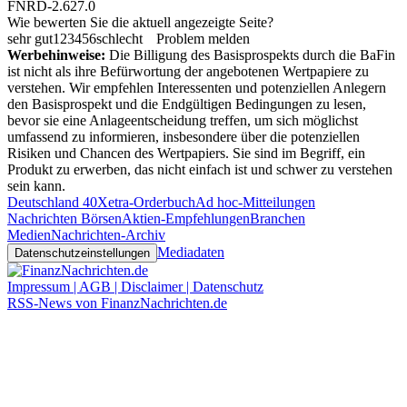
FNRD-2.627.0
Wie bewerten Sie die aktuell angezeigte Seite?
sehr gut
1
2
3
4
5
6
schlecht
Problem melden
Werbehinweise:
Die Billigung des Basisprospekts durch die BaFin
ist nicht als ihre Befürwortung der angebotenen Wertpapiere zu
verstehen. Wir empfehlen Interessenten und potenziellen Anlegern
den Basisprospekt und die Endgültigen Bedingungen zu lesen,
bevor sie eine Anlageentscheidung treffen, um sich möglichst
umfassend zu informieren, insbesondere über die potenziellen
Risiken und Chancen des Wertpapiers. Sie sind im Begriff, ein
Produkt zu erwerben, das nicht einfach ist und schwer zu verstehen
sein kann.
Deutschland 40
Xetra-Orderbuch
Ad hoc-Mitteilungen
Nachrichten Börsen
Aktien-Empfehlungen
Branchen
Medien
Nachrichten-Archiv
Mediadaten
Datenschutzeinstellungen
Impressum | AGB | Disclaimer | Datenschutz
RSS-News von FinanzNachrichten.de