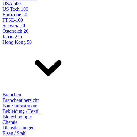
USA 500
US Tech 100
Eurozone 50
FTSE-100
Schweiz 20
Österreich 20
Japan 225
Hong Kong 50
Branchen
Branchenübersicht
Bau / Infrastrukur
Bekleidung / Textil
Biotechnologie
Chemie
Dienstleistungen
Eisen / Stahl