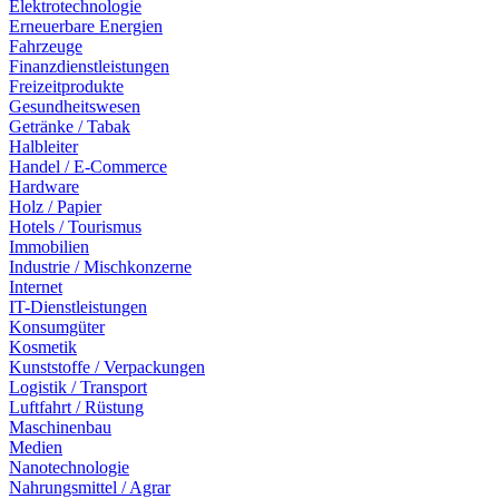
Elektrotechnologie
Erneuerbare Energien
Fahrzeuge
Finanzdienstleistungen
Freizeitprodukte
Gesundheitswesen
Getränke / Tabak
Halbleiter
Handel / E-Commerce
Hardware
Holz / Papier
Hotels / Tourismus
Immobilien
Industrie / Mischkonzerne
Internet
IT-Dienstleistungen
Konsumgüter
Kosmetik
Kunststoffe / Verpackungen
Logistik / Transport
Luftfahrt / Rüstung
Maschinenbau
Medien
Nanotechnologie
Nahrungsmittel / Agrar