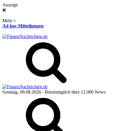
Anzeige
❌
Mehr »
Ad hoc-Mitteilungen
:
Sonntag, 09.08.2026
- Börsentäglich über 12.000 News