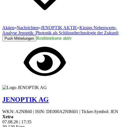
Aktien
»
Nachrichten
»
JENOPTIK AKTIE
»
Kissigs Nebenwerte-
Analyse Jenoptik: Photonik als Schlüsseltechnologie der Zukunft
Realtimekurse aktiv
Push Mitteilungen
JENOPTIK AG
WKN: A2NB60
|
ISIN: DE000A2NB601
|
Ticker-Symbol: JEN
Xetra
07.08.26
|
17:35
39,120
Euro