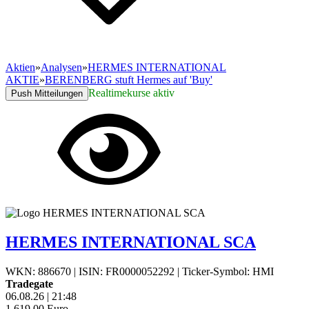
Aktien
»
Analysen
»
HERMES INTERNATIONAL
AKTIE
»
BERENBERG stuft Hermes auf 'Buy'
Realtimekurse aktiv
Push Mitteilungen
HERMES INTERNATIONAL SCA
WKN: 886670
|
ISIN: FR0000052292
|
Ticker-Symbol: HMI
Tradegate
06.08.26
|
21:48
1.619,00
Euro