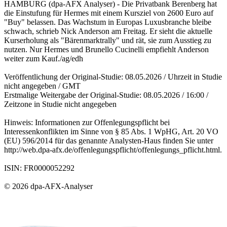
HAMBURG (dpa-AFX Analyser) - Die Privatbank Berenberg hat
die Einstufung für Hermes mit einem Kursziel von 2600 Euro auf
"Buy" belassen. Das Wachstum in Europas Luxusbranche bleibe
schwach, schrieb Nick Anderson am Freitag. Er sieht die aktuelle
Kurserholung als "Bärenmarktrally" und rät, sie zum Ausstieg zu
nutzen. Nur Hermes und Brunello Cucinelli empfiehlt Anderson
weiter zum Kauf./ag/edh
Veröffentlichung der Original-Studie: 08.05.2026 / Uhrzeit in Studie
nicht angegeben / GMT
Erstmalige Weitergabe der Original-Studie: 08.05.2026 / 16:00 /
Zeitzone in Studie nicht angegeben
Hinweis: Informationen zur Offenlegungspflicht bei
Interessenkonflikten im Sinne von § 85 Abs. 1 WpHG, Art. 20 VO
(EU) 596/2014 für das genannte Analysten-Haus finden Sie unter
http://web.dpa-afx.de/offenlegungspflicht/offenlegungs_pflicht.html.
ISIN: FR0000052292
© 2026 dpa-AFX-Analyser