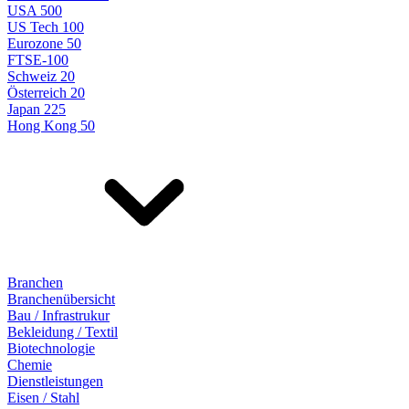
USA 500
US Tech 100
Eurozone 50
FTSE-100
Schweiz 20
Österreich 20
Japan 225
Hong Kong 50
Branchen
Branchenübersicht
Bau / Infrastrukur
Bekleidung / Textil
Biotechnologie
Chemie
Dienstleistungen
Eisen / Stahl