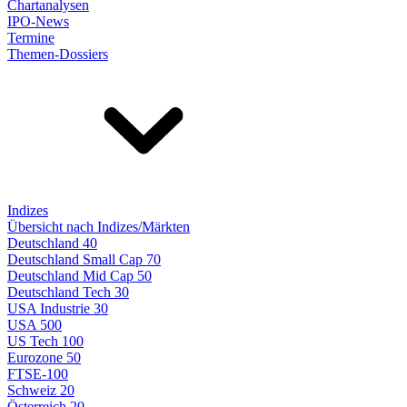
Chartanalysen
IPO-News
Termine
Themen-Dossiers
Indizes
Übersicht nach Indizes/Märkten
Deutschland 40
Deutschland Small Cap 70
Deutschland Mid Cap 50
Deutschland Tech 30
USA Industrie 30
USA 500
US Tech 100
Eurozone 50
FTSE-100
Schweiz 20
Österreich 20