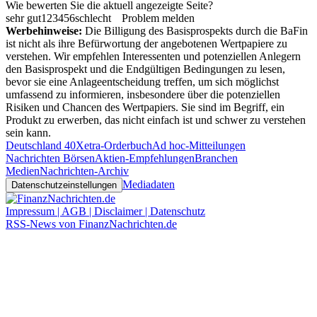
Wie bewerten Sie die aktuell angezeigte Seite?
sehr gut
1
2
3
4
5
6
schlecht
Problem melden
Werbehinweise:
Die Billigung des Basisprospekts durch die BaFin
ist nicht als ihre Befürwortung der angebotenen Wertpapiere zu
verstehen. Wir empfehlen Interessenten und potenziellen Anlegern
den Basisprospekt und die Endgültigen Bedingungen zu lesen,
bevor sie eine Anlageentscheidung treffen, um sich möglichst
umfassend zu informieren, insbesondere über die potenziellen
Risiken und Chancen des Wertpapiers. Sie sind im Begriff, ein
Produkt zu erwerben, das nicht einfach ist und schwer zu verstehen
sein kann.
Deutschland 40
Xetra-Orderbuch
Ad hoc-Mitteilungen
Nachrichten Börsen
Aktien-Empfehlungen
Branchen
Medien
Nachrichten-Archiv
Mediadaten
Datenschutzeinstellungen
Impressum | AGB | Disclaimer | Datenschutz
RSS-News von FinanzNachrichten.de