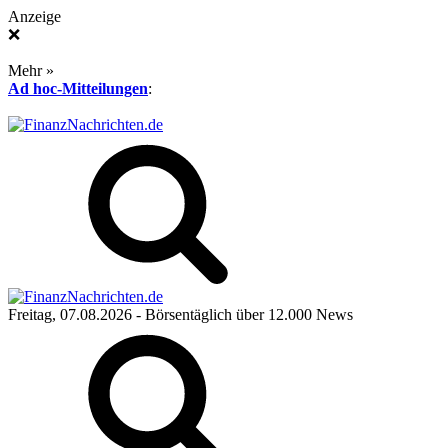
Anzeige
❌
Mehr »
Ad hoc-Mitteilungen
:
Freitag, 07.08.2026
- Börsentäglich über 12.000 News