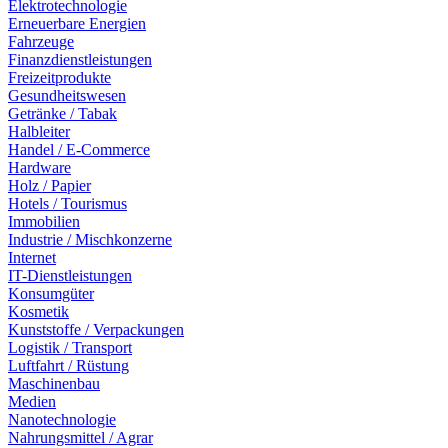
Elektrotechnologie
Erneuerbare Energien
Fahrzeuge
Finanzdienstleistungen
Freizeitprodukte
Gesundheitswesen
Getränke / Tabak
Halbleiter
Handel / E-Commerce
Hardware
Holz / Papier
Hotels / Tourismus
Immobilien
Industrie / Mischkonzerne
Internet
IT-Dienstleistungen
Konsumgüter
Kosmetik
Kunststoffe / Verpackungen
Logistik / Transport
Luftfahrt / Rüstung
Maschinenbau
Medien
Nanotechnologie
Nahrungsmittel / Agrar