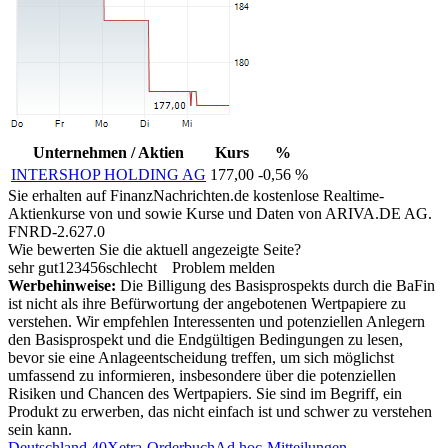
Unternehmen / Aktien
Kurs
%
INTERSHOP HOLDING AG
177,00
-0,56 %
Sie erhalten auf FinanzNachrichten.de kostenlose Realtime-
Aktienkurse von
und
sowie Kurse und Daten von
ARIVA.DE AG
.
FNRD-2.627.0
Wie bewerten Sie die aktuell angezeigte Seite?
sehr gut
1
2
3
4
5
6
schlecht
Problem melden
Werbehinweise:
Die Billigung des Basisprospekts durch die BaFin
ist nicht als ihre Befürwortung der angebotenen Wertpapiere zu
verstehen. Wir empfehlen Interessenten und potenziellen Anlegern
den Basisprospekt und die Endgültigen Bedingungen zu lesen,
bevor sie eine Anlageentscheidung treffen, um sich möglichst
umfassend zu informieren, insbesondere über die potenziellen
Risiken und Chancen des Wertpapiers. Sie sind im Begriff, ein
Produkt zu erwerben, das nicht einfach ist und schwer zu verstehen
sein kann.
Deutschland 40
Xetra-Orderbuch
Ad hoc-Mitteilungen