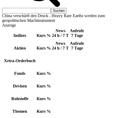
China verschärft den Druck - Heavy Rare Earths werden zum
geopolitischen Machtinstrument
Anzeige
News
Aufrufe
Indizes
Kurs
%
24 h / 7 T
7 Tage
News
Aufrufe
Aktien
Kurs
%
24 h / 7 T
7 Tage
Xetra-Orderbuch
Fonds
Kurs
%
Devisen
Kurs
%
Rohstoffe
Kurs
%
Themen
Kurs
%