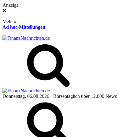
Anzeige
❌
Mehr »
Ad hoc-Mitteilungen
:
Donnerstag, 06.08.2026
- Börsentäglich über 12.000 News