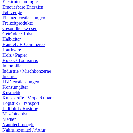
Elektrotechnologie
Erneuerbare Energien
Fahrzeuge
Finanzdienstleistungen
Freizeitprodukte
Gesundheitswesen
Getränke / Tabak
Halbleiter
Handel / E-Commerce
Hardware
Holz / Papier
Hotels / Tourismus
Immobilien
Industrie / Mischkonzerne
Internet
IT-Dienstleistungen
Konsumgüter
Kosmetik
Kunststoffe / Verpackungen
Logistik / Transport
Luftfahrt / Rüstung
Maschinenbau
Medien
Nanotechnologie
Nahrungsmittel / Agrar