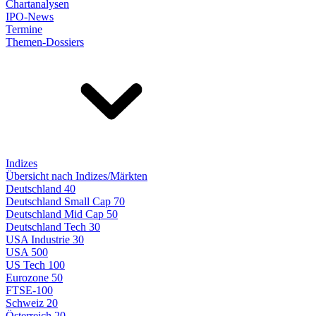
Chartanalysen
IPO-News
Termine
Themen-Dossiers
Indizes
Übersicht nach Indizes/Märkten
Deutschland 40
Deutschland Small Cap 70
Deutschland Mid Cap 50
Deutschland Tech 30
USA Industrie 30
USA 500
US Tech 100
Eurozone 50
FTSE-100
Schweiz 20
Österreich 20