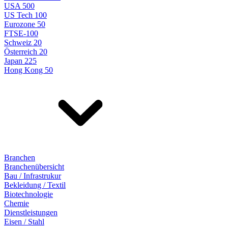
USA 500
US Tech 100
Eurozone 50
FTSE-100
Schweiz 20
Österreich 20
Japan 225
Hong Kong 50
Branchen
Branchenübersicht
Bau / Infrastrukur
Bekleidung / Textil
Biotechnologie
Chemie
Dienstleistungen
Eisen / Stahl