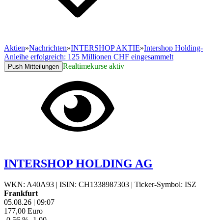
Aktien
»
Nachrichten
»
INTERSHOP AKTIE
»
Intershop Holding-
Anleihe erfolgreich: 125 Millionen CHF eingesammelt
Realtimekurse aktiv
Push Mitteilungen
INTERSHOP HOLDING AG
WKN: A40A93
|
ISIN: CH1338987303
|
Ticker-Symbol: ISZ
Frankfurt
05.08.26
|
09:07
177,00
Euro
-0,56 %
-1,00