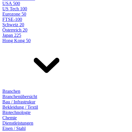
USA 500
US Tech 100
Eurozone 50
FTSE-100
Schweiz 20
Österreich 20
Japan 225
Hong Kong 50
Branchen
Branchenübersicht
Bau / Infrastrukur
Bekleidung / Textil
Biotechnologie
Chemie
Dienstleistungen
Eisen / Stahl