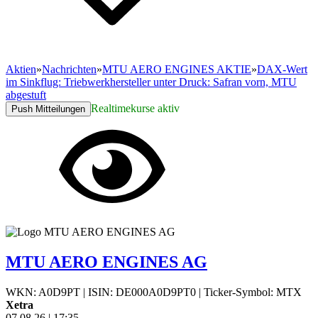
Aktien
»
Nachrichten
»
MTU AERO ENGINES AKTIE
»
DAX-Wert
im Sinkflug: Triebwerkhersteller unter Druck: Safran vorn, MTU
abgestuft
Realtimekurse aktiv
Push Mitteilungen
MTU AERO ENGINES AG
WKN: A0D9PT
|
ISIN: DE000A0D9PT0
|
Ticker-Symbol: MTX
Xetra
07.08.26
|
17:35