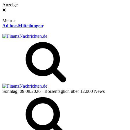
Anzeige
❌
Mehr »
Ad hoc-Mitteilungen
:
Sonntag, 09.08.2026
- Börsentäglich über 12.000 News