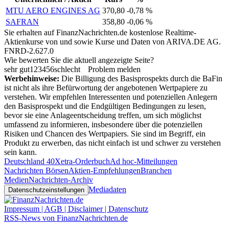
MTU AERO ENGINES AG
370,80
-0,78 %
SAFRAN
358,80
-0,06 %
Sie erhalten auf FinanzNachrichten.de kostenlose Realtime-
Aktienkurse von
und
sowie Kurse und Daten von
ARIVA.DE AG
.
FNRD-2.627.0
Wie bewerten Sie die aktuell angezeigte Seite?
sehr gut
1
2
3
4
5
6
schlecht
Problem melden
Werbehinweise:
Die Billigung des Basisprospekts durch die BaFin
ist nicht als ihre Befürwortung der angebotenen Wertpapiere zu
verstehen. Wir empfehlen Interessenten und potenziellen Anlegern
den Basisprospekt und die Endgültigen Bedingungen zu lesen,
bevor sie eine Anlageentscheidung treffen, um sich möglichst
umfassend zu informieren, insbesondere über die potenziellen
Risiken und Chancen des Wertpapiers. Sie sind im Begriff, ein
Produkt zu erwerben, das nicht einfach ist und schwer zu verstehen
sein kann.
Deutschland 40
Xetra-Orderbuch
Ad hoc-Mitteilungen
Nachrichten Börsen
Aktien-Empfehlungen
Branchen
Medien
Nachrichten-Archiv
Mediadaten
Datenschutzeinstellungen
Impressum | AGB | Disclaimer | Datenschutz
RSS-News von FinanzNachrichten.de