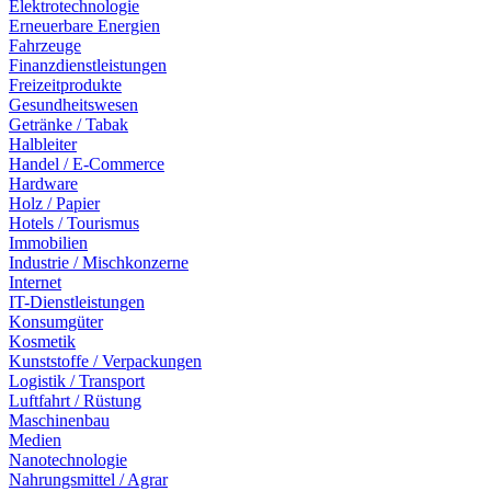
Elektrotechnologie
Erneuerbare Energien
Fahrzeuge
Finanzdienstleistungen
Freizeitprodukte
Gesundheitswesen
Getränke / Tabak
Halbleiter
Handel / E-Commerce
Hardware
Holz / Papier
Hotels / Tourismus
Immobilien
Industrie / Mischkonzerne
Internet
IT-Dienstleistungen
Konsumgüter
Kosmetik
Kunststoffe / Verpackungen
Logistik / Transport
Luftfahrt / Rüstung
Maschinenbau
Medien
Nanotechnologie
Nahrungsmittel / Agrar