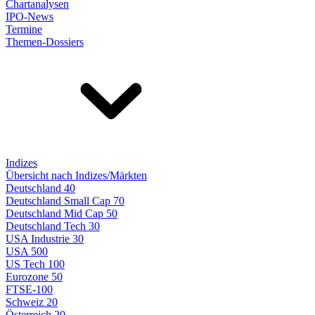
Chartanalysen
IPO-News
Termine
Themen-Dossiers
Indizes
Übersicht nach Indizes/Märkten
Deutschland 40
Deutschland Small Cap 70
Deutschland Mid Cap 50
Deutschland Tech 30
USA Industrie 30
USA 500
US Tech 100
Eurozone 50
FTSE-100
Schweiz 20
Österreich 20