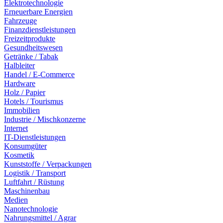
Elektrotechnologie
Erneuerbare Energien
Fahrzeuge
Finanzdienstleistungen
Freizeitprodukte
Gesundheitswesen
Getränke / Tabak
Halbleiter
Handel / E-Commerce
Hardware
Holz / Papier
Hotels / Tourismus
Immobilien
Industrie / Mischkonzerne
Internet
IT-Dienstleistungen
Konsumgüter
Kosmetik
Kunststoffe / Verpackungen
Logistik / Transport
Luftfahrt / Rüstung
Maschinenbau
Medien
Nanotechnologie
Nahrungsmittel / Agrar