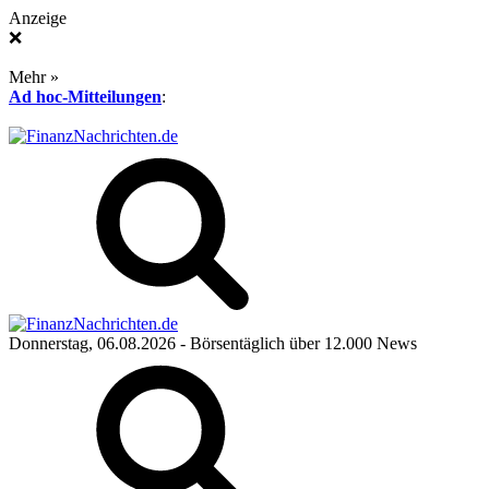
Anzeige
❌
Mehr »
Ad hoc-Mitteilungen
:
Donnerstag, 06.08.2026
- Börsentäglich über 12.000 News