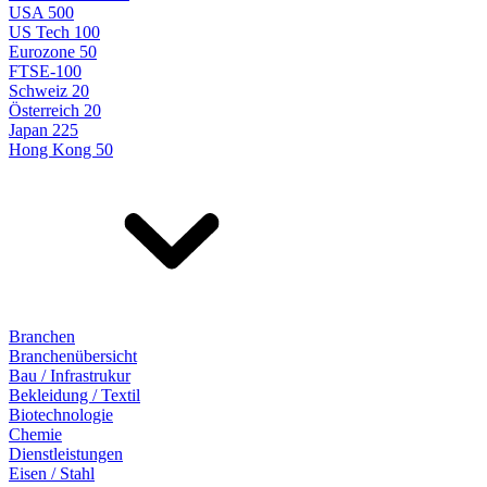
USA 500
US Tech 100
Eurozone 50
FTSE-100
Schweiz 20
Österreich 20
Japan 225
Hong Kong 50
Branchen
Branchenübersicht
Bau / Infrastrukur
Bekleidung / Textil
Biotechnologie
Chemie
Dienstleistungen
Eisen / Stahl