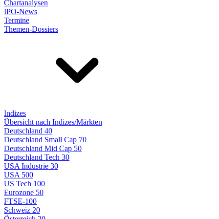
Chartanalysen
IPO-News
Termine
Themen-Dossiers
Indizes
Übersicht nach Indizes/Märkten
Deutschland 40
Deutschland Small Cap 70
Deutschland Mid Cap 50
Deutschland Tech 30
USA Industrie 30
USA 500
US Tech 100
Eurozone 50
FTSE-100
Schweiz 20
Österreich 20