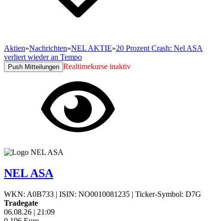
Aktien
»
Nachrichten
»
NEL AKTIE
»
20 Prozent Crash: Nel ASA
verliert wieder an Tempo
Realtimekurse inaktiv
Push Mitteilungen
NEL ASA
WKN: A0B733
|
ISIN: NO0010081235
|
Ticker-Symbol: D7G
Tradegate
06.08.26
|
21:09
0,196
Euro