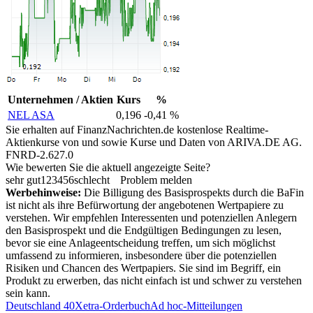
Unternehmen / Aktien
Kurs
%
NEL ASA
0,196
-0,41 %
Sie erhalten auf FinanzNachrichten.de kostenlose Realtime-
Aktienkurse von
und
sowie Kurse und Daten von
ARIVA.DE AG
.
FNRD-2.627.0
Wie bewerten Sie die aktuell angezeigte Seite?
sehr gut
1
2
3
4
5
6
schlecht
Problem melden
Werbehinweise:
Die Billigung des Basisprospekts durch die BaFin
ist nicht als ihre Befürwortung der angebotenen Wertpapiere zu
verstehen. Wir empfehlen Interessenten und potenziellen Anlegern
den Basisprospekt und die Endgültigen Bedingungen zu lesen,
bevor sie eine Anlageentscheidung treffen, um sich möglichst
umfassend zu informieren, insbesondere über die potenziellen
Risiken und Chancen des Wertpapiers. Sie sind im Begriff, ein
Produkt zu erwerben, das nicht einfach ist und schwer zu verstehen
sein kann.
Deutschland 40
Xetra-Orderbuch
Ad hoc-Mitteilungen