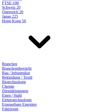
FTSE-100
Schweiz 20
Österreich 20
Japan 225
Hong Kong 50
Branchen
Branchenübersicht
Bau / Infrastrukur
Bekleidung / Textil
Biotechnologie
Chemie
Dienstleistungen
Eisen / Stahl
Elektrotechnologie
Erneuerbare Energien
Fahrzeuge