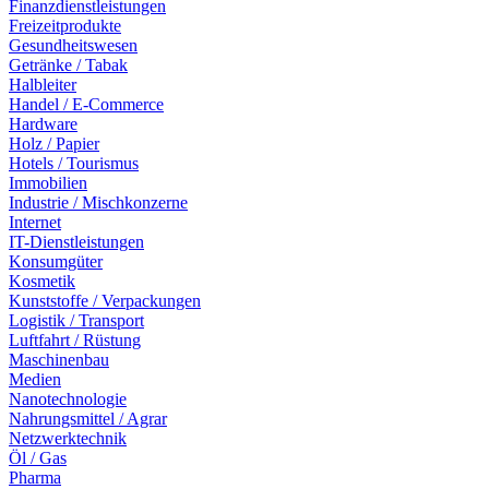
Finanzdienstleistungen
Freizeitprodukte
Gesundheitswesen
Getränke / Tabak
Halbleiter
Handel / E-Commerce
Hardware
Holz / Papier
Hotels / Tourismus
Immobilien
Industrie / Mischkonzerne
Internet
IT-Dienstleistungen
Konsumgüter
Kosmetik
Kunststoffe / Verpackungen
Logistik / Transport
Luftfahrt / Rüstung
Maschinenbau
Medien
Nanotechnologie
Nahrungsmittel / Agrar
Netzwerktechnik
Öl / Gas
Pharma