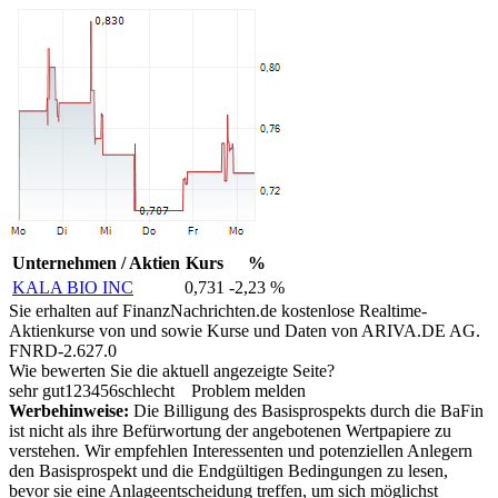
Unternehmen / Aktien
Kurs
%
KALA BIO INC
0,731
-2,23 %
Sie erhalten auf FinanzNachrichten.de kostenlose Realtime-
Aktienkurse von
und
sowie Kurse und Daten von
ARIVA.DE AG
.
FNRD-2.627.0
Wie bewerten Sie die aktuell angezeigte Seite?
sehr gut
1
2
3
4
5
6
schlecht
Problem melden
Werbehinweise:
Die Billigung des Basisprospekts durch die BaFin
ist nicht als ihre Befürwortung der angebotenen Wertpapiere zu
verstehen. Wir empfehlen Interessenten und potenziellen Anlegern
den Basisprospekt und die Endgültigen Bedingungen zu lesen,
bevor sie eine Anlageentscheidung treffen, um sich möglichst