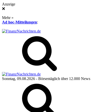
Anzeige
❌
Mehr »
Ad hoc-Mitteilungen
:
Sonntag, 09.08.2026
- Börsentäglich über 12.000 News