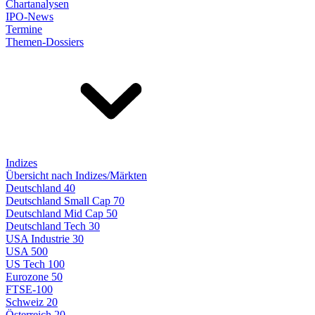
Chartanalysen
IPO-News
Termine
Themen-Dossiers
Indizes
Übersicht nach Indizes/Märkten
Deutschland 40
Deutschland Small Cap 70
Deutschland Mid Cap 50
Deutschland Tech 30
USA Industrie 30
USA 500
US Tech 100
Eurozone 50
FTSE-100
Schweiz 20
Österreich 20