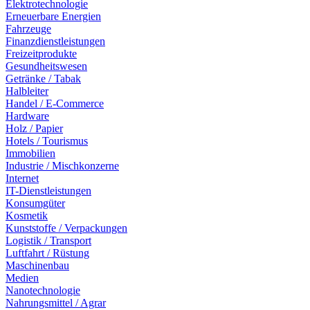
Elektrotechnologie
Erneuerbare Energien
Fahrzeuge
Finanzdienstleistungen
Freizeitprodukte
Gesundheitswesen
Getränke / Tabak
Halbleiter
Handel / E-Commerce
Hardware
Holz / Papier
Hotels / Tourismus
Immobilien
Industrie / Mischkonzerne
Internet
IT-Dienstleistungen
Konsumgüter
Kosmetik
Kunststoffe / Verpackungen
Logistik / Transport
Luftfahrt / Rüstung
Maschinenbau
Medien
Nanotechnologie
Nahrungsmittel / Agrar