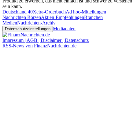
Produkt zu erwerben, das nicht einfach ist und schwer zu verstehen
sein kann.
Deutschland 40
Xetra-Orderbuch
Ad hoc-Mitteilungen
Nachrichten Börsen
Aktien-Empfehlungen
Branchen
Medien
Nachrichten-Archiv
Mediadaten
Datenschutzeinstellungen
Impressum | AGB | Disclaimer | Datenschutz
RSS-News von FinanzNachrichten.de