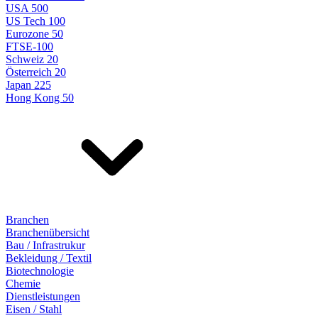
USA 500
US Tech 100
Eurozone 50
FTSE-100
Schweiz 20
Österreich 20
Japan 225
Hong Kong 50
Branchen
Branchenübersicht
Bau / Infrastrukur
Bekleidung / Textil
Biotechnologie
Chemie
Dienstleistungen
Eisen / Stahl