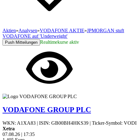
Aktien
»
Analysen
»
VODAFONE AKTIE
»
JPMORGAN stuft
VODAFONE auf 'Underweight'
Realtimekurse aktiv
Push Mitteilungen
VODAFONE GROUP PLC
WKN: A1XA83
|
ISIN: GB00BH4HKS39
|
Ticker-Symbol: VODI
Xetra
07.08.26
|
17:35
1,405
Euro