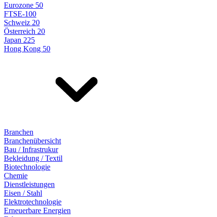
Eurozone 50
FTSE-100
Schweiz 20
Österreich 20
Japan 225
Hong Kong 50
Branchen
Branchenübersicht
Bau / Infrastrukur
Bekleidung / Textil
Biotechnologie
Chemie
Dienstleistungen
Eisen / Stahl
Elektrotechnologie
Erneuerbare Energien