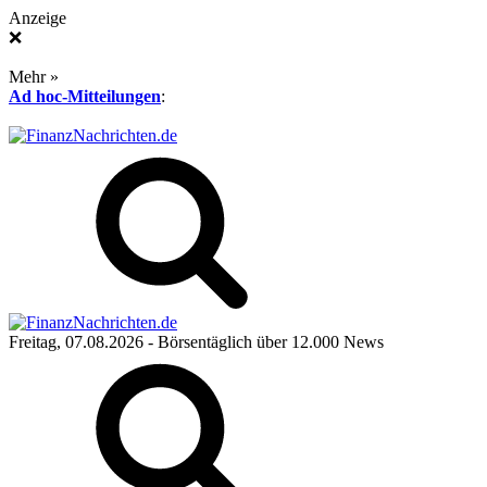
Anzeige
❌
Mehr »
Ad hoc-Mitteilungen
:
Freitag, 07.08.2026
- Börsentäglich über 12.000 News