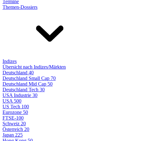
Termine
Themen-Dossiers
Indizes
Übersicht nach Indizes/Märkten
Deutschland 40
Deutschland Small Cap 70
Deutschland Mid Cap 50
Deutschland Tech 30
USA Industrie 30
USA 500
US Tech 100
Eurozone 50
FTSE-100
Schweiz 20
Österreich 20
Japan 225
Hong Kong 50