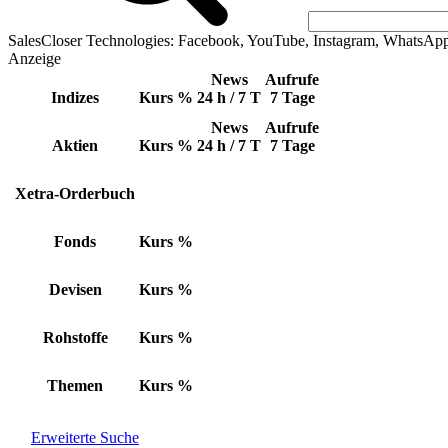
SalesCloser Technologies: Facebook, YouTube, Instagram, WhatsAp
Anzeige
News
Aufrufe
Indizes
Kurs
%
24 h / 7 T
7 Tage
News
Aufrufe
Aktien
Kurs
%
24 h / 7 T
7 Tage
Xetra-Orderbuch
Fonds
Kurs
%
Devisen
Kurs
%
Rohstoffe
Kurs
%
Themen
Kurs
%
Erweiterte Suche