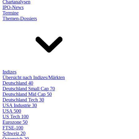
Chartanalysen
IPO-News
Termine
Themen-Dossiers
Indizes
Übersicht nach Indizes/Märkten
Deutschland 40
Deutschland Small Cap 70
Deutschland Mid Cap 50
Deutschland Tech 30
USA Industrie 30
USA 500
US Tech 100
Eurozone 50
FTSE-100
Schweiz 20
Österreich 20