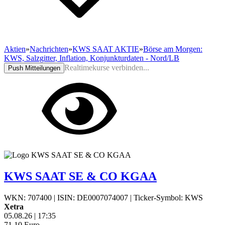
Aktien
»
Nachrichten
»
KWS SAAT AKTIE
»
Börse am Morgen:
KWS, Salzgitter, Inflation, Konjunkturdaten - Nord/LB
Realtimekurse verbinden...
Push Mitteilungen
KWS SAAT SE & CO KGAA
WKN: 707400
|
ISIN: DE0007074007
|
Ticker-Symbol: KWS
Xetra
05.08.26
|
17:35
71,10
Euro