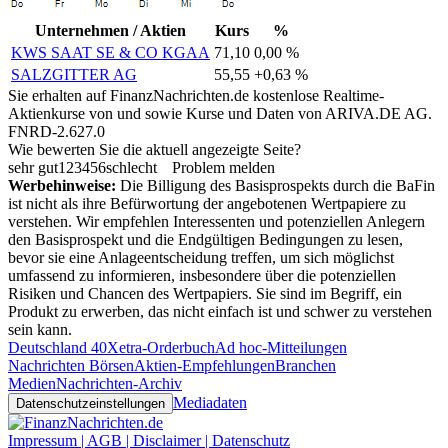
Unternehmen / Aktien
Kurs
%
KWS SAAT SE & CO KGAA
71,10
0,00 %
SALZGITTER AG
55,55
+0,63 %
Sie erhalten auf FinanzNachrichten.de kostenlose Realtime-
Aktienkurse von
und
sowie Kurse und Daten von
ARIVA.DE AG
.
FNRD-2.627.0
Wie bewerten Sie die aktuell angezeigte Seite?
sehr gut
1
2
3
4
5
6
schlecht
Problem melden
Werbehinweise:
Die Billigung des Basisprospekts durch die BaFin
ist nicht als ihre Befürwortung der angebotenen Wertpapiere zu
verstehen. Wir empfehlen Interessenten und potenziellen Anlegern
den Basisprospekt und die Endgültigen Bedingungen zu lesen,
bevor sie eine Anlageentscheidung treffen, um sich möglichst
umfassend zu informieren, insbesondere über die potenziellen
Risiken und Chancen des Wertpapiers. Sie sind im Begriff, ein
Produkt zu erwerben, das nicht einfach ist und schwer zu verstehen
sein kann.
Deutschland 40
Xetra-Orderbuch
Ad hoc-Mitteilungen
Nachrichten Börsen
Aktien-Empfehlungen
Branchen
Medien
Nachrichten-Archiv
Mediadaten
Datenschutzeinstellungen
Impressum | AGB | Disclaimer | Datenschutz