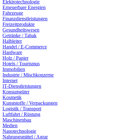
Elektrotechnologie
Erneuerbare Energien
Fahrzeuge
Finanzdienstleistungen
Freizeitprodukte
Gesundheitswesen
Getränke / Tabak
Halbleiter
Handel / E-Commerce
Hardware
Holz / Papier
Hotels / Tourismus
Immobilien
Industrie / Mischkonzerne
Internet
IT-Dienstleistungen
Konsumgüter
Kosmetik
Kunststoffe / Verpackungen
Logistik / Transport
Luftfahrt / Rüstung
Maschinenbau
Medien
Nanotechnologie
Nahrungsmittel / Agrar