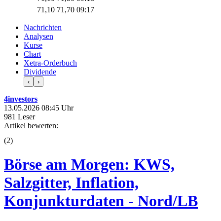
71,10
71,70
09:17
Nachrichten
Analysen
Kurse
Chart
Xetra-Orderbuch
Dividende
‹
›
4investors
13.05.2026 08:45 Uhr
981 Leser
Artikel bewerten:
(
2
)
Börse am Morgen: KWS,
Salzgitter, Inflation,
Konjunkturdaten - Nord/LB