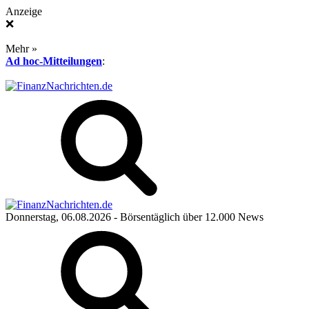
Anzeige
❌
Mehr »
Ad hoc-Mitteilungen
:
Donnerstag, 06.08.2026
- Börsentäglich über 12.000 News