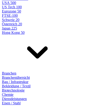
USA 500
US Tech 100
Eurozone 50
FTSE-100
Schweiz 20
Österreich 20
Japan 225
Hong Kong 50
Branchen
Branchenübersicht
Bau / Infrastrukur
Bekleidung / Textil
Biotechnologie
Chemie
Dienstleistungen
Eisen / Stahl