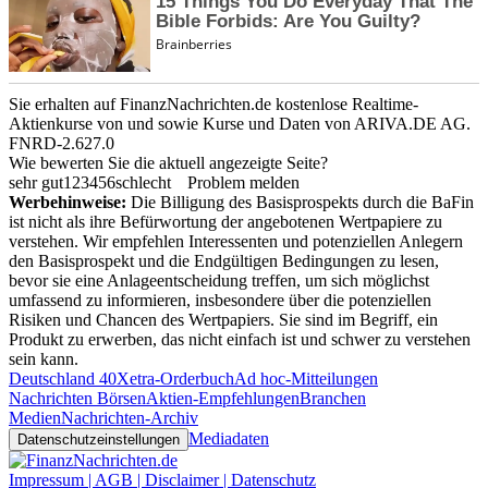
Sie erhalten auf FinanzNachrichten.de kostenlose Realtime-
Aktienkurse von
und
sowie Kurse und Daten von
ARIVA.DE AG
.
FNRD-2.627.0
Wie bewerten Sie die aktuell angezeigte Seite?
sehr gut
1
2
3
4
5
6
schlecht
Problem melden
Werbehinweise:
Die Billigung des Basisprospekts durch die BaFin
ist nicht als ihre Befürwortung der angebotenen Wertpapiere zu
verstehen. Wir empfehlen Interessenten und potenziellen Anlegern
den Basisprospekt und die Endgültigen Bedingungen zu lesen,
bevor sie eine Anlageentscheidung treffen, um sich möglichst
umfassend zu informieren, insbesondere über die potenziellen
Risiken und Chancen des Wertpapiers. Sie sind im Begriff, ein
Produkt zu erwerben, das nicht einfach ist und schwer zu verstehen
sein kann.
Deutschland 40
Xetra-Orderbuch
Ad hoc-Mitteilungen
Nachrichten Börsen
Aktien-Empfehlungen
Branchen
Medien
Nachrichten-Archiv
Mediadaten
Datenschutzeinstellungen
Impressum | AGB | Disclaimer | Datenschutz