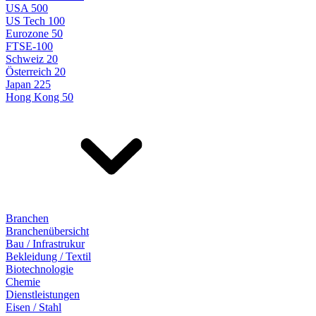
USA 500
US Tech 100
Eurozone 50
FTSE-100
Schweiz 20
Österreich 20
Japan 225
Hong Kong 50
Branchen
Branchenübersicht
Bau / Infrastrukur
Bekleidung / Textil
Biotechnologie
Chemie
Dienstleistungen
Eisen / Stahl