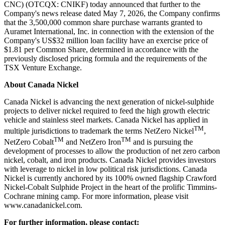
CNC) (OTCQX: CNIKF) today announced that further to the
Company's news release dated May 7, 2026, the Company confirms
that the 3,500,000 common share purchase warrants granted to
Auramet International, Inc. in connection with the extension of the
Company's US$32 million loan facility have an exercise price of
$1.81 per Common Share, determined in accordance with the
previously disclosed pricing formula and the requirements of the
TSX Venture Exchange.
About Canada Nickel
Canada Nickel is advancing the next generation of nickel-sulphide
projects to deliver nickel required to feed the high growth electric
vehicle and stainless steel markets. Canada Nickel has applied in
TM
multiple jurisdictions to trademark the terms NetZero Nickel
,
TM
TM
NetZero Cobalt
and NetZero Iron
and is pursuing the
development of processes to allow the production of net zero carbon
nickel, cobalt, and iron products. Canada Nickel provides investors
with leverage to nickel in low political risk jurisdictions. Canada
Nickel is currently anchored by its 100% owned flagship Crawford
Nickel-Cobalt Sulphide Project in the heart of the prolific Timmins-
Cochrane mining camp. For more information, please visit
www.canadanickel.com.
For further information, please contact: