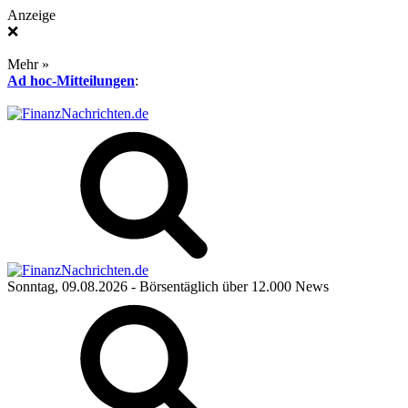
Anzeige
❌
Mehr »
Ad hoc-Mitteilungen
:
Sonntag, 09.08.2026
- Börsentäglich über 12.000 News