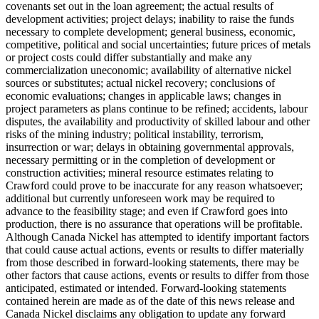
covenants set out in the loan agreement; the actual results of
development activities; project delays; inability to raise the funds
necessary to complete development; general business, economic,
competitive, political and social uncertainties; future prices of metals
or project costs could differ substantially and make any
commercialization uneconomic; availability of alternative nickel
sources or substitutes; actual nickel recovery; conclusions of
economic evaluations; changes in applicable laws; changes in
project parameters as plans continue to be refined; accidents, labour
disputes, the availability and productivity of skilled labour and other
risks of the mining industry; political instability, terrorism,
insurrection or war; delays in obtaining governmental approvals,
necessary permitting or in the completion of development or
construction activities; mineral resource estimates relating to
Crawford could prove to be inaccurate for any reason whatsoever;
additional but currently unforeseen work may be required to
advance to the feasibility stage; and even if Crawford goes into
production, there is no assurance that operations will be profitable.
Although Canada Nickel has attempted to identify important factors
that could cause actual actions, events or results to differ materially
from those described in forward-looking statements, there may be
other factors that cause actions, events or results to differ from those
anticipated, estimated or intended. Forward-looking statements
contained herein are made as of the date of this news release and
Canada Nickel disclaims any obligation to update any forward