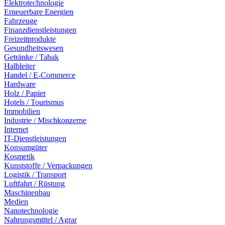
Elektrotechnologie
Erneuerbare Energien
Fahrzeuge
Finanzdienstleistungen
Freizeitprodukte
Gesundheitswesen
Getränke / Tabak
Halbleiter
Handel / E-Commerce
Hardware
Holz / Papier
Hotels / Tourismus
Immobilien
Industrie / Mischkonzerne
Internet
IT-Dienstleistungen
Konsumgüter
Kosmetik
Kunststoffe / Verpackungen
Logistik / Transport
Luftfahrt / Rüstung
Maschinenbau
Medien
Nanotechnologie
Nahrungsmittel / Agrar