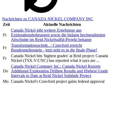
Nachrichten zu CANADA NICKEL COMPANY INC
Zeit
Aktuelle Nachrichten
Canada Nickel gibt weitere Ergebnisse aus
Fr
Explorationsbohrungen sowie die bislang hochgradigsten
Abschnitte im Reid-Nickelsulfid-Projekt bekannt
Transformationsschritt...: Crawford erreicht
Fr
Bundesmeilenstein - jetzt geht es in die finale Phase!
Canada Nickel hits 'highest grades' at Reid project: Canada
Fr
Nickel (TSX-V:CNC) has reported what it says are ...
Canada Nickel Company Inc.: Canada Nickel Reports
Do
Additional Exploration Drilling Results and Highest Grade
Intervals to Date at Reid Nickel Sulphide Project
Mo
Canada Nickel's Crawford project gains federal approval