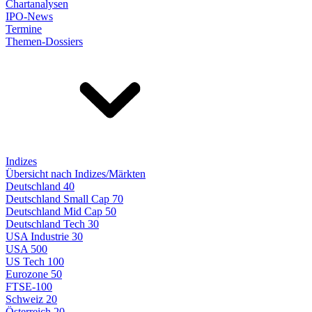
Chartanalysen
IPO-News
Termine
Themen-Dossiers
Indizes
Übersicht nach Indizes/Märkten
Deutschland 40
Deutschland Small Cap 70
Deutschland Mid Cap 50
Deutschland Tech 30
USA Industrie 30
USA 500
US Tech 100
Eurozone 50
FTSE-100
Schweiz 20
Österreich 20